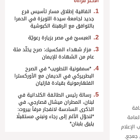
الأكثر قراءة
اتفاقية إطلاق مسار تأسيس فرع
جديد لجامعة سيدة اللويزة في الحمرا
بالتوافق مع الرهبنة الكبوشية
العبسيّ في مصر بزيارة رعويّة
مزار شهداء المكسيك: صرح يخلّد مئة
عام من الشهادة للإيمان
*سمفونية التطويب* في الصرح
البطريركي في الديمان مع الأوركسترا
الفلهارمونية بقيادة فازليان
رسالة رئيس الطائفة الكلدانية في
لبنان، المطران ميشال قصارجي، في
افة
الذكرى السادسة لانفجار مرفأ بيروت:
*لنحوّل الألم إلى رجاء ونبني مستقبلًا
لعامة
يليق بلبنان*
 الإعلام
ده أبو كسم، المدير العام tv Charité الاب شربل جعجع,