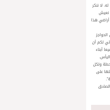
ه. لا ننكر
ت نعيش
 أراضي هذا
الحواجز
ئي لكم أن
ا أبناء
اليأس.
حطة ولكل
لها على
”.
الصادق