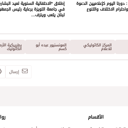
: دورنا اليوم كإعلاميين الدعوة
إطلاق *الاحتفالية السنوية لعيد البشار
احترام الاختلاف والتنوع
في جامعة اللويزة برعاية رئيس الجمهو
لبنان يتعب وينزف…
المركز الكاثوليكي
المونسنيور عبده أبو
بطريركية الأرم
للاعلام
كسم
الكاثوليك
إرسال
الأقسام
روا