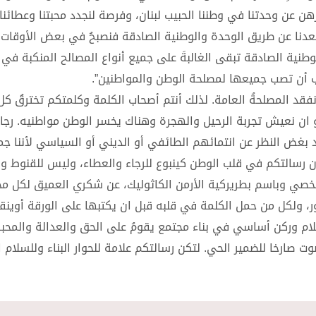
برهن عن وحدتنا في وطننا الحبيب لبنان، وفرصة لنجدد محبتنا وعطائنا ل
 تبعدنا عن طريق الوحدة والوطنية الصادقة فنصبحُ في بعض الأوقا
طنية الصادقة تبقى الغالبةَ على جميع أنواع المصالح المنكبة في
جب أن تصب جميعها لمصلحة الوطن والمواطنين”.
نفقد المصلحةُ العامة. لذلك أنتم أصحاب الكلمة وكلمتكم تخترقُ كل 
 ان نعيش تجربة الرحيل والهجرة وهناك يخسر الوطن مواطنيه. رجا
 بغض النظر عن انتمائهم الطائفي أو الديني أو السياسي لأننا جميع
يكون رسالتكم في قلب الوطن كينبوع للرجاء والعطاء، وليس للقنوط و
شخصي وباسم بطريركية الأرمن الكاثوليك، عن شكري العميق لكل م
لكل من حمل الكلمة في قلبه قبل ان يكتبها على الورقة أوينق
لام وركن أساسي في بناء مجتمع يقومُ على الحق والعدالة والمحبة
وت صارخا للضمير الحي. لتكن رسالتكم علامة للحوار البناء وللسلام 