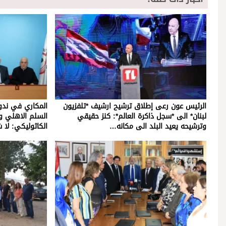
الرئيس عون رعى إطلاق ترشيح ارشيف *تلفزيون
المكاري في ندو
لبنان* الى *سجل ذاكرة العالم*: كنز حقيقي
السلم الاهلي وا
وترشيحه يعيد البلد الى مكانه…
الكاثوليكي: ل