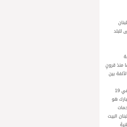
بنان
 للبلد
ُ
ا منذ قرونٍ
ألفة بين
وأضاف: “كما ومن قلب هذا التاريخ، نلتقي اليوم ونحنُ نستعدُ للاحتفال بتقديس الطوباويّ الشهيد المطران إغناطيوس مالويان في 19
بارك هو
حمات
نان البيت
يةَ