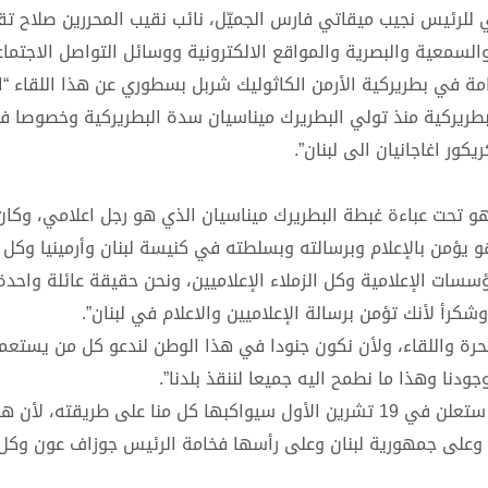
للرئيس نجيب ميقاتي فارس الجميّل، نائب نقيب المحررين صلاح تق
والسمعية والبصرية والمواقع الالكترونية ووسائل التواصل الاجتما
مة في بطريركية الأرمن الكاثوليك شربل بسطوري عن هذا اللقاء “ا
بطريركية منذ تولي البطريرك ميناسيان سدة البطريركية وخصوصا ف
كور اغاجانيان الى لبنان”.
 هو تحت عباءة غبطة البطريرك ميناسيان الذي هو رجل اعلامي، وكا
 يؤمن بالإعلام وبرسالته وبسلطته في كنيسة لبنان وأرمينيا وكل ا
ات الإعلامية وكل الزملاء الإعلاميين، ونحن حقيقة عائلة واحدة
رأ لأنك تؤمن برسالة الإعلاميين والاعلام في لبنان”.
لحرة واللقاء، ولأن نكون جنودا في هذا الوطن لندعو كل من يستع
دنا وهذا ما نطمح اليه جميعا لننقذ بلدنا”.
وقال: “نعدك سيدنا بأن مسيرة قداسة المطران مالويان التي ستعلن في 19 تشرين الأول سيواكبها كل منا على طريقته، لأ
ن وعلى جمهورية لبنان وعلى رأسها فخامة الرئيس جوزاف عون وكل