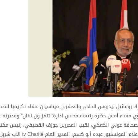
يرك روفائيل بيدروس الحادي والعشرين ميناسيان عشاء تكريميا للصح
يتاوي مساء أمس حضره رئيسة مجلس ادارة” تلفزيون لبنان” ومديرته ا
الصحافة عوني الكعكي، نقيب المحررين جوزف القصيفي، رئيس مكتب
في رئاسة الجمهورية رفيق شلالا، مدير المركز الكاثوليكي للاعلام المونسنيور عب