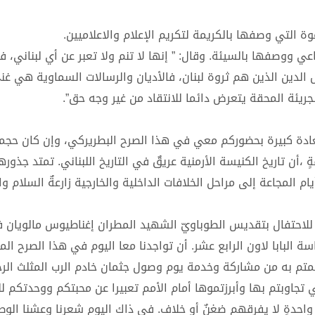
التي وصفها بالكريمة لتكريم الإعلام والاعلاميين.
ي ووصفها بالسيئة. وقال: ” إنها لا تنم ولا تعبر عن أي لبناني، فل
 الدين الذين هم ثروة لبنان، فالأديان والرسالات السماوية هي غنى
ريئة المحقة يتعرض دائما للانتقاد من غير وجه حق”.
عادة كبيرة بحضوركم معي في هذا الصرح البطريركي، وإن كان حجمه
 ،أن تاريخ الكنيسة الأرمنية عريقٌ في التاريخ اللبناني. تمتد جذوره
لمجاعة إلى مراحل الخلافات الداخلية والخارجية زارعةٌ السلام وال
 البابا لاون الرابع عشر. أن تواجدنا معا اليوم في هذا الصرح الم
قمتم به من مشاركة وخدمة يوم وصول جثمان خادم الرب المثلث الر
 تجاوبتم بها وأبرزتموها أمام الأمم تعبيرا عن محبتكم ووحدتكم للب
واحدةٍ لا يفرقهم ضغنٌ أو خلاف. في ذاك اليوم شعرنا وعشنا الوطن