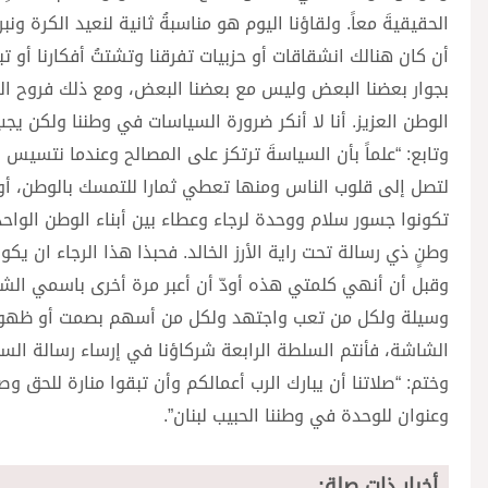
الحقيقيةَ معاً. ولقاؤنا اليوم هو مناسبةُ ثانية لنعيد الكرة ون
أن كان هنالك انشقاقات أو حزبيات تفرقنا وتشتتُ أفكارنا أو
بجوار بعضنا البعض وليس مع بعضنا البعض، ومع ذلك فروح الو
الوطن العزيز. أنا لا أنكر ضرورة السياسات في وطننا ولكن ي
وتابع: “علماً بأن السياسةَ ترتكز على المصالح وعندما نتسيس 
لتصل إلى قلوب الناس ومنها تعطي ثمارا للتمسك بالوطن، أو
تكونوا جسور سلام ووحدة لرجاء وعطاء بين أبناء الوطن الواحد
وطنٍ ذي رسالة تحت راية الأرز الخالد. فحبذا هذا الرجاء ان 
وقبل أن أنهي كلمتي هذه أودّ أن أعبر مرة أخرى باسمي ال
وسيلة ولكل من تعب واجتهد ولكل من أسهم بصمت أو ظهور، و
الشاشة، فأنتم السلطة الرابعة شركاؤنا في إرساء رسالة الس
وختم: “صلاتنا أن يبارك الرب أعمالكم وأن تبقوا منارة للحق وص
وعنوان للوحدة في وطننا الحبيب لبنان”.
أخبار ذات صلة: