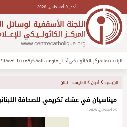
Ski
t
الأحد, 9 أغسطس, 2026
conten
اللجنة الأسقفية لوسائل ال
المركـــز الكاثولـــيـكي للإعـــلا
www.centrecatholique.org
الرئيسية
المركز الكاثوليكي
أديان
منوعات
المفكرة
مقالا
ميديا
الرئيسية
أديان
الكنيسة - لبنان
ميناسيان في عشاء تكريمي للصحافة اللبناني
25 أغسطس، 2025