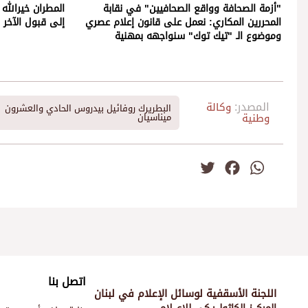
"أزمة الصحافة وواقع الصحافيين" في نقابة
المطران خيرالله 
المحررين المكاري: نعمل على قانون إعلام عصري
إلى قبول الآخر و
وموضوع الـ "تيك توك" سنواجهه بمهنية
المصدر:
وكالة
البطريرك روفائيل بيدروس الحادي والعشرون
وطنية
ميناسيان
Twitter
Facebook
WhatsApp
اتصل بنا
اللجنة الأسقفية لوسائل الإعلام في لبنان