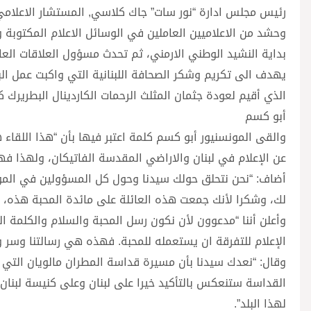
رئيس مجلس ادارة “نور سات” جاك كلاسي, المستشار الاعلامي 
وحشد من الاعلاميين العاملين في الوسائل الاعلام المكتوبة 
بداية النشيد الوطني الارمني، ثم تحدث مسؤول العلاقات العا
يهدف الى تكريم وشكر الصحافة اللبنانية التي واكبت عمل ال
الذي أقيم لعودة جثمان المثلث الرحمات الكاردينال البطريرك كري
أبو كسم
والقى المونسنيور أبو كسم كلمة اعتبر فيها بأن “هذا اللقاء
عن الإعلام في لبنان والاراضي المقدسة الفاتيكان، ولهذا فهو
أضاف: “نحن نتحلق حولك سيدنا وحول كل المسؤولين في المؤسس
لك، وشكرا لأنك جمعت هذه العائلة على مائدة المحبة هذه، وشك
وأعلن أننا “مدعوون لأن نكون رسل المحبة والسلام والكلمة ا
الإعلام للتفرقة ان يستعمله للمحبة. فهذه هي رسالتنا وسر وجو
القداسة ستنعكس بالتأكيد خيرا على لبنان وعلى كنيسة لبنا
لهذا البلد”.