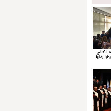
م الأهلي
طيا رقابيا