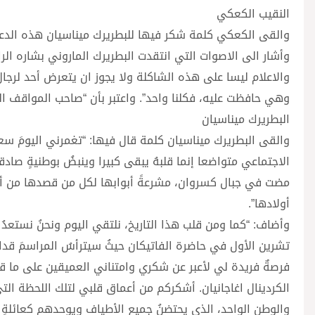
النقيب الكعكي
والقى الكعكي كلمة شكر فيها للبطريرك ميناسيان هذه الدعوة 
وأشار الى الاصوات التي انتقدت البطريرك الماروني بشاره الراع
والاعلام ليسا على هذه الشاكلة ولا يجوز ان يتعرض أحد لرجال
وهي حافظت عليه، فكلنا واحد”. واعتبر بأن “صاحب المواقف الج
البطريرك ميناسيان
والقى البطريرك ميناسيان كلمة قال فيها: “تغمرني اليومَ س
الاجتماعي متواضعا إنما قلبهُ يبقى كبيرا وينبضُ بوطنيةٍ صادقةٍ
مضت في جبال كسروان، مشرعةً أبوابها لكل من قصدها من أيام ا
أولادها”.
تشرين الأول في حاضرة الفاتيكان حيثُ سيترأسُ المراسمَ قداسة
فرصةٌ فريدة لي لأعبر عن شكري وامتناني العميقين على ما 
الكردينال اغاجانيان. أشكركم من أعماق قلبي لتلك اللحظة التي
والوطن الواحد، الذي يحتضنُ جميع الأطياف ويوحدهم كعائلةٍ 