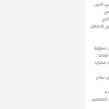
ي الدين،
عي.
لذي
ي الاحتفال
ن مسؤولا
لعالم”.
، فشكرا
مل سلاح
ن هذه
 المخلصين