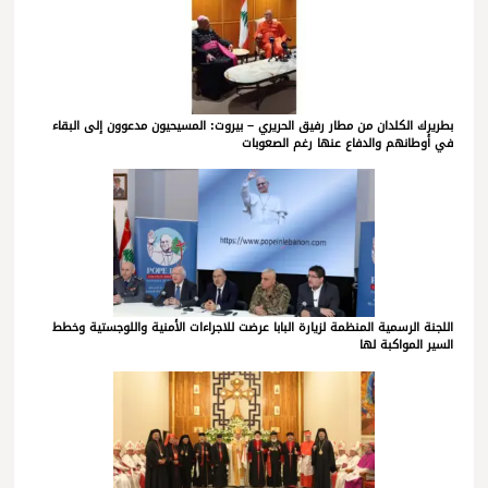
بطريرك الكلدان من مطار رفيق الحريري – بيروت: المسيحيون مدعوون إلى البقاء
في أوطانهم والدفاع عنها رغم الصعوبات
اللجنة الرسمية المنظمة لزيارة البابا عرضت للاجراءات الأمنية واللوجستية وخطط
السير المواكبة لها