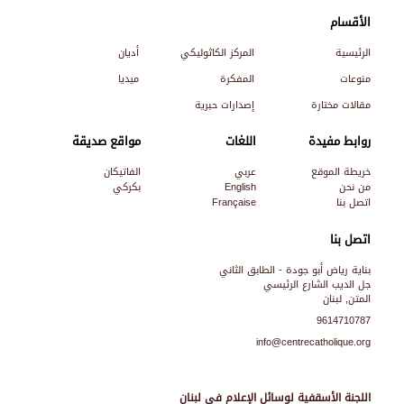
الأقسام
الرئيسية
المركز الكاثوليكي
أديان
منوعات
المفكرة
ميديا
مقالات مختارة
إصدارات حبرية
روابط مفيدة
اللغات
مواقع صديقة
خريطة الموقع
عربي
الفاتيكان
من نحن
English
بكركي
اتصل بنا
Française
اتصل بنا
بناية رياض أبو جودة - الطابق الثاني
جل الديب الشارع الرئيسي
المتن, لبنان
9614710787
info@centrecatholique.org
اللجنة الأسقفية لوسائل الإعلام في لبنان