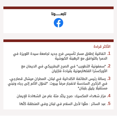
تابعــــــــــونا
الأكثر قراءة
اتفاقية إطلاق مسار تأسيس فرع جديد لجامعة سيدة اللويزة في
الحمرا بالتوافق مع الرهبنة الكبوشية
*سمفونية التطويب* في الصرح البطريركي في الديمان مع
الأوركسترا الفلهارمونية بقيادة فازليان
رسالة رئيس الطائفة الكلدانية في لبنان، المطران ميشال قصارجي،
في الذكرى السادسة لانفجار مرفأ بيروت: *لنحوّل الألم إلى رجاء ونبني
مستقبلًا يليق بلبنان*
مزار شهداء المكسيك: صرح يخلّد مئة عام من الشهادة للإيمان
عبد الساتر : صلّوا لأجل السلام في لبنان وفي المنطقة كلّها