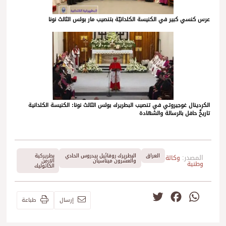
عرس كنسي كبير في الكنيسة الكلدانيّة بتنصيب مار بولس الثالث نونا
الكردينال غوجيروتي في تنصيب البطريرك بولس الثالث نونا: الكنيسة الكلدانية
تاريخٌ حافل بالرسالة والشهادة
العراق
البطريرك روفائيل بيدروس الحادي
بطريركية
المصدر:
وكالة
والعشرون ميناسيان
الارمن
وطنية
الكاثوليك
Twitter
Facebook
WhatsApp
إرسال
طباعة