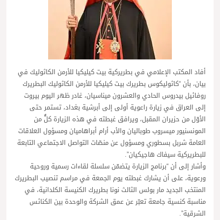
أفاد المكتب الإعلامي في بطريركية بيت كيليكيا للأرمن الكاثوليك في
بيان، بأن “كاثوليكوس بطريرك بيت كيليكيا للأرمن الكاثوليك البطريرك
روفائيل بيدروس الحادي والعشرون ميناسيان، غادر ظهر اليوم بيروت
إلى العراق في زيارة راعوية أولى إلى أبرشية بغداد، تستمر حتى
الأوّل من حزيران المقبل، ويرافق غبطته في هذه الزيارة كلٌّ من
المونسنيور ميسروب طوباليان والأب أرام أبراهاميان ومسؤول العلاقات
العامة شربل بسطوري ومسؤول عن منصّات التواصل الاجتماعي التابعة
للبطريركية سيفاك هاجيكيان”.
وأشار إلى أن “برنامج الزيارة يتضمّن سلسلة لقاءات رسمية وروحية
ورعوية، على أن يشارك غبطته يوم الجمعة في مراسم تنصيب البطريرك
المنتخب الجديد مار بولس الثالث نونا بطريرك الكنيسة الكلدانية، في
مناسبة كنسية جامعة تعبّر عن عمق الشركة والوحدة بين الكنائس
الشرقية”.