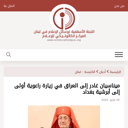
Ski
t
من نحن
اتصل بنا
conten
اللجنة الأسقفية لوسائل الإعلام في لبنان
المركـــز الكاثولـــيـكي للإعـــلام
www.centrecatholique.org
الرئيسية
أديان
الكنيسة - لبنان
ميناسيان غادر إلى العراق في زيارة راعوية أولى
إلى أبرشية بغداد
29 مايو، 2026