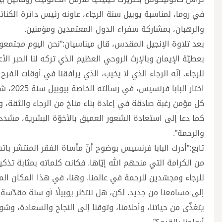
في روما، لمناسبة يوبيل سنة الرجاء، عاونه رئيس دائرة الكنا
والرهبان، بمشاركة سفراء الدول المعتمدين ومؤمنين.
بعد تلاوة الإنجيل المقدس، قال ميناسيان:”نحن اليوم مجتمعون ف
بعطيّة الإيمان وبالإرث الروحي العظيم الذي تركه لنا الحبر ا
للرجاء. إنّه الرجاء الذي لا يخيب، الذي يرافقنا في أوقات الف
اختار 
كل مؤمن رغبة صادقة في إعادة بناء مناخ من الرجاء والثقة، و
كما دعا إلى استعادة الشعور العميق بالأخوّة البشرية، مشددا عل
والرحمة”.
تابع:”أدرك البابا فرنسيس بوضوح أنّ مأساة الفقر المنتشر باتت 
من الكرامة التي منحهم الله إيّاها. فكانت كلماته بمثابة تذك
للرجاء ومجسّدين للرحمة في عالمنا. وهنا، في هذا المكان الم
إلى مسامعنا من جديد. لكن، هل ننتظر يوبيلًا أو سنة مقدّسة ل
يتغذّى من حياتنا، وأحلامنا، وتوقنا إلى النجاح والسعادة، وشو