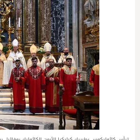
ترأس كاثوليكوس بطريرك كيليكيا للأرمن الكاثوليك روفائيل 