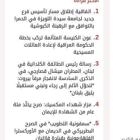
الأكثر قراءة
اتفاقية إطلاق مسار تأسيس فرع
جديد لجامعة سيدة اللويزة في الحمرا
بالتوافق مع الرهبنة الكبوشية
عون الكنيسة المتألمة ترحّب بخطة
الحكومة العراقية لإعادة العائلات
المسيحية
رسالة رئيس الطائفة الكلدانية في
لبنان، المطران ميشال قصارجي، في
الذكرى السادسة لانفجار مرفأ بيروت:
*لنحوّل الألم إلى رجاء ونبني مستقبلًا
يليق بلبنان*
مزار شهداء المكسيك: صرح يخلّد مئة
عام من الشهادة للإيمان
*سمفونية التطويب* في الصرح
البطريركي في الديمان مع الأوركسترا
الفلهارمونية بقيادة فازليان
م الكبرى