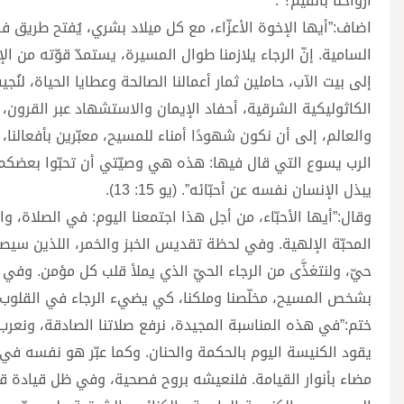
أرواحنا بالقيم؟”.
اضاف:”أيها الإخوة الأعزّاء، مع كل ميلاد بشري، يُفتح طريق فري
السامية. إنّ الرجاء يلازمنا طوال المسيرة، يستمدّ قوّته من الإ
إلى بيت الآب، حاملين ثمار أعمالنا الصالحة وعطايا الحياة، لنُج
الكاثوليكية الشرقية، أحفاد الإيمان والاستشهاد عبر القرون
والعالم، إلى أن نكون شهودًا أمناء للمسيح، معبّرين بأفعالنا، و
يبذل الإنسان نفسه عن أحبّائه”. (يو 15: 13).
وقال:”أيها الأحبّاء، من أجل هذا اجتمعنا اليوم: في الصلاة، وا
المحبّة الإلهية. وفي لحظة تقديس الخبز والخمر، اللذين سيص
حيّ، ولنتغذَّى من الرجاء الحيّ الذي يملأ قلب كل مؤمن. وفي هذا
بشخص المسيح، مخلّصنا وملكنا، كي يضيء الرجاء في القلوب، وي
ختم:”في هذه المناسبة المجيدة، نرفع صلاتنا الصادقة، ونعرب ع
يقود الكنيسة اليوم بالحكمة والحنان. وكما عبّر هو نفسه في 
مضاء بأنوار القيامة. فلنعيشه بروح فصحية، وفي ظل قيادة قداسة