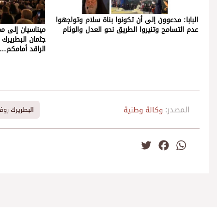
البابا: مدعوون إلى أن تكونوا بناة سلام وتواجهوا
عدم التسامح وتنيروا الطريق نحو العدل والوئام
ميناسيان إلى مم
جثمان البطريرك أ
الراقد أمامكم…
المصدر:
وكالة وطنية
البطريرك روف
Twitter
Facebook
WhatsApp