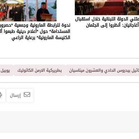
ثلي الدولة اللبنانية خلال استقبال
غاجانيان: أنظروا إلى الجثمان
ندوة للرابطة المارونية وجمعية *حصرون
المستدامة* حول *أعلام دينية طبعوا 
الكنيسة المارونية* برعاية الراعي
ائيل بيدروس الحادي والعشرون ميناسيان
بطريركية الارمن الكاثوليك
يوبيل 
إرسال