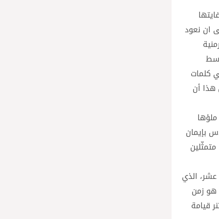
غايتها
لى ان نعود
منية
وسط
في كلمات
أحد حبّ أعظم من هذا أن
 ملؤها
دس بإيمان
متمثّلين
 عشر، الذي
 هو زمن
نر قيامة