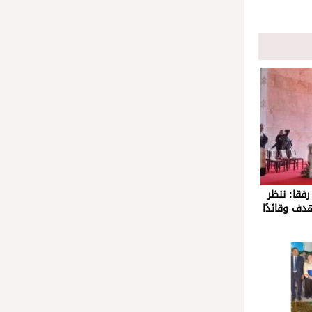
رفقا: ننظر
هدف وقائدًا