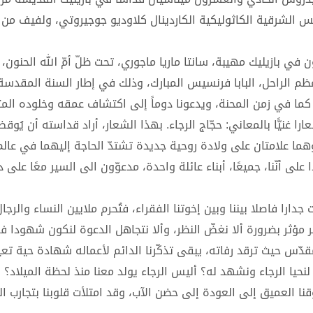
ئس الشرقية الكاثوليكية الكاردينال كلاوديو جوجيروتي، ولفيف من 
ي بازيليك مهيبة، سانتا ماريا ماجوري، تحت ظلّ أمّ الله الحنون، ل
لأعظم الراحل، البابا فرنسيس المبارك، وذلك في إطار السنة المقدسة
رح كما في زمن المحنة، ويدعونا دوماً إلى اكتشاف عمقه وخلوده المت
البابا فرنسيس، في رسالته الخاصة بيوبيل سنة 2025، شعارا غنيًّا بالمعاني: حجّاج الرجاء. بهذا الشعار، أراد قداسته
هما علامتان على ولادة روحية جديدة تشتدّ الحاجة إليهما في عالم 
ى أنّنا، جميعًا، أبناء عائلة واحدة، مدعوّون الى السير معًا على در
جدارا فاصلا بيننا وبين إخوتنا الفقراء، فتُحرم ملايين النساء والرجا
ير مؤثر بضرورة ألا نغضّ النظر، وألا نتجاهل الدعوة لنكون شهودا ف
قدّس حيث ترقد رفاته، يبقى تذكّرنا الدائم لأعماله شهادة حية تع
نحيا الرجاء ونشهد له؟ أليس الرجاء يولد معنا منذ لحظة الميلاد؟ 
قنا العميق إلى العودة إلى حضن الآب، وقد امتلأت قلوبنا بتجارب ال