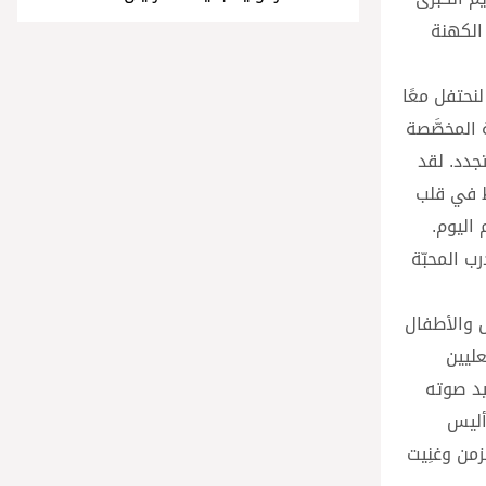
الكهنة
نحتفل معًا
 المخصَّصة
جدد. لقد
 أن يُوقظ في قلب
اليوم.
ب المحبّة
ل والأطفال
عليين
يد صوته
أليس
زمن وغنِيت