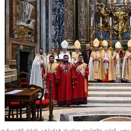
بيدروس الحادي والعشرون ميناسيان قداسا في بازيليك القديسة مري