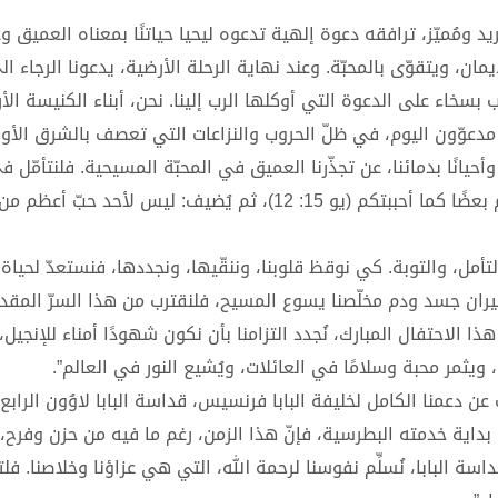
د ومُميّز، ترافقه دعوة إلهية تدعوه ليحيا حياتنًا بمعناه العميق و
يمان، ويتقوّى بالمحبّة. وعند نهاية الرحلة الأرضية، يدعونا الرجاء ا
يب بسخاء على الدعوة التي أوكلها الرب إلينا. نحن، أبناء الكنيسة الأر
، مدعوّون اليوم، في ظلّ الحروب والنزاعات التي تعصف بالشرق الأ
أحيانًا بدمائنا، عن تجذّرنا العميق في المحبّة المسيحية. فلنتأمّل 
الرب يسوع التي قال فيها: هذه هي وصيّتي أن تحبّوا بعضكم بعضًا كما أحببتكم (يو 15: 12)، ثم يُضيف: ليس ل
لتأمل، والتوبة. كي نوقظ قلوبنا، وننقّيها، ونجددها، فنستعدّ لحياة
يران جسد ودم مخلّصنا يسوع المسيح، فلنقترب من هذا السرّ المق
 الاحتفال المبارك، نُجدد التزامنا بأن نكون شهودًا أمناء للإنجيل، 
ثمر محبة وسلامًا في العائلات، ويُشيع النور في العالم”.
ن دعمنا الكامل لخليفة البابا فرنسيس، قداسة البابا لاوُون الرابع
بداية خدمته البطرسية، فإنّ هذا الزمن، رغم ما فيه من حزن وفرح،
 البابا، نُسلِّم نفوسنا لرحمة الله، التي هي عزاؤنا وخلاصنا. فلت