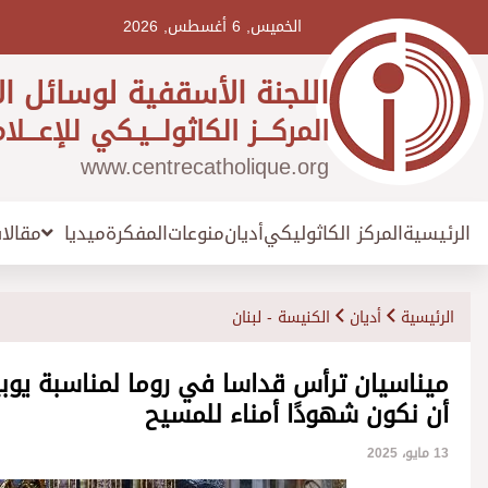
Ski
t
الخميس, 6 أغسطس, 2026
conten
اللجنة الأسقفية لوسائل ال
المركـــز الكاثولـــيـكي للإعـــلا
www.centrecatholique.org
الرئيسية
المركز الكاثوليكي
أديان
منوعات
المفكرة
مقالا
ميديا
الرئيسية
أديان
الكنيسة - لبنان
ميناسيان ترأس قداسا في روما لمناسبة يوبيل
أن نكون شهودًا أمناء للمسيح
13 مايو، 2025