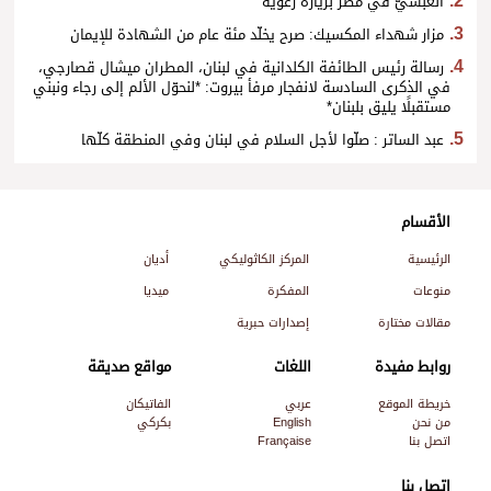
العبسيّ في مصر بزيارة رعويّة
مزار شهداء المكسيك: صرح يخلّد مئة عام من الشهادة للإيمان
رسالة رئيس الطائفة الكلدانية في لبنان، المطران ميشال قصارجي،
في الذكرى السادسة لانفجار مرفأ بيروت: *لنحوّل الألم إلى رجاء ونبني
مستقبلًا يليق بلبنان*
عبد الساتر : صلّوا لأجل السلام في لبنان وفي المنطقة كلّها
الأقسام
الرئيسية
المركز الكاثوليكي
أديان
منوعات
المفكرة
ميديا
مقالات مختارة
إصدارات حبرية
روابط مفيدة
اللغات
مواقع صديقة
خريطة الموقع
عربي
الفاتيكان
من نحن
English
بكركي
اتصل بنا
Française
اتصل بنا