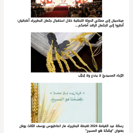
ميناسيان إلى ممثلي الدولة اللبنانية خلال استقبال جثمان البطريرك أغاجانيان:
أنظروا إلى الجثمان الراقد أمامكم…
الرّجاء المسيحيّ لا يخدع ولا يُخيِّب
رسالة عيد القيامة 2024 لغبطة البطريرك مار اغناطيوس يوسف الثالث يونان
بعنوان "فِصْحُنا هو المسيح"