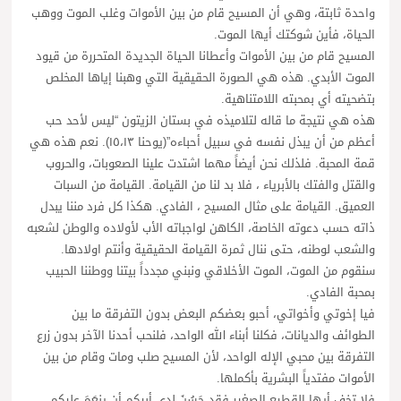
واحدة ثابتة، وهي أن المسيح قام من بين الأموات وغلب الموت ووهب
الحياة، فأين شوكتك أيها الموت.
المسيح قام من بين الأموات وأعطانا الحياة الجديدة المتحررة من قيود
الموت الأبدي. هذه هي الصورة الحقيقية التي وهبنا إياها المخلص
بتضحيته أي بمحبته اللامتناهية.
هذه هي نتيجة ما قاله لتلاميذه في بستان الزيتون “ليس لأحد حب
أعظم من أن يبذل نفسه في سبيل أحباءه”(يوحنا ١٥،١٣). نعم هذه هي
قمة المحبة. فلذلك نحن أيضاً مهما اشتدت علينا الصعوبات، والحروب
والقتل والفتك بالأبرياء ، فلا بد لنا من القيامة. القيامة من السبات
العميق. القيامة على مثال المسيح ، الفادي. هكذا كل فرد مننا يبدل
ذاته حسب دعوته الخاصة، الكاهن لواجباته الأب لأولاده والوطن لشعبه
والشعب لوطنه، حتى ننال ثمرة القيامة الحقيقية وأنتم اولادها.
سنقوم من الموت، الموت الأخلاقي ونبني مجدداً بيتنا ووطننا الحبيب
بمحبة الفادي.
فيا إخوتي وأخواتي، أحبو بعضكم البعض بدون التفرقة ما بين
الطوائف والديانات، فكلنا أبناء الله الواحد، فلنحب أحدنا الآخر بدون زرع
التفرقة بين محبي الإله الواحد، لأن المسيح صلب ومات وقام من بين
الأموات مفتدياً البشرية بأكملها.
فلا تخف أيها القطيع الصغير فقد حَسُنَ لدى أبيكم أن ينعَمَ عليكم