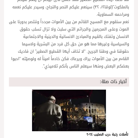
بالملكوت”(لوقا١٢، ٣٢) سينعم عليكم النصر والنجاح، وسيدر عليكم نعمه
ومراحمه السماوية.
نعم سنقوم مع المسيح القائم من بين الأموات مجدداً وننتصر بدورنا على
الموت وعلى المجرمين والجرائم التي سلبت ولا تزال تسلب حقوق
الانسان وتفتك بالقيم والمبادئ الانسانية والدينية والاجتماعية
والسياسية وغيرها مما هو من حق كل فرد من البشرية ولاسيما
حقوقنا في وطننا الجريح. “لا تخاف أيها القطيع الصغير” ان فاديك
القاءم من بين الأموات يراك ويرعاك فكن خادماً اميناً له ولوصيّته “احبوا
بعضكم البعض ومنها سيعلم الناس بأنكم تلاميذي”.
أخبار ذات صلة:
تأملات رتبة درب الصليب ٢٠٢٤