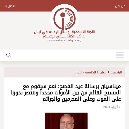
Ski
t
من نحن
اتصل بنا
conten
اللجنة الأسقفية لوسائل الإعلام في لبنان
المركـــز الكاثولـــيـكي للإعـــلام
www.centrecatholique.org
الرئيسية
أديان
الكنيسة - لبنان
ميناسيان برسالة عيد الفصح: نعم سنقوم مع
المسيح القائم من بين الأموات مجدداً وننتصر بدورنا
على الموت وعلى المجرمين والجرائم
2 أبريل، 2024