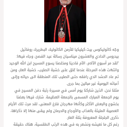
وجّه كاثوليكوس بيت كيليكيا للأرمن الكاثوليك البطريرك روفائيل
بيدروس الحادي والعشرون ميناسيان رسالة عيد الفصح، وجاء فيها:
“لقد مر أسبوع الآلام، الآم فادينا ومخلصنا يسوع المسيح ابن الله الوحيد
وانتهت هذه المرحلة عندما عُلق على خشبة الصليب، خشبة العار، ومن
ثم عاد الحشد الدي رافقه حتى الصليب تلك المنطقة الى حياته وإلى
أعبائه اليومية غير مبالين بما جرى.
مثلنا نحن، الذين شاركنا يوم أمس في مسيرة رتبة دفن المسيح في
يوم الجمعة المبارك المسمى بالجمعة العظيمة. شارك فيها بعضنا
بخشوع والبعض الأكثر وكأنها مهرجان فارغ المعنى، لقد مرت تلك الأيام
العصيبة المليئة بالعذاب والأوجاع والحرمان ولم يبقى منها إلا ذكراها،
ذكرى الجلجلة المعروفة بتلة العار.
رغم كل ما نعيشه ونشعر به في هده الرتب الطقسية، هناك حقيقة