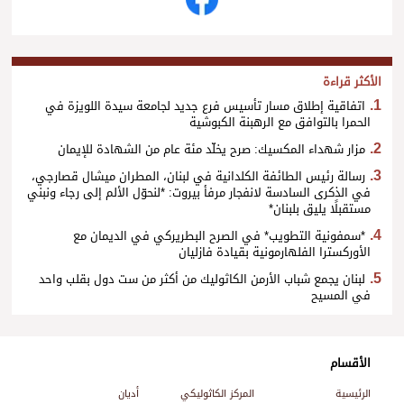
الأكثر قراءة
اتفاقية إطلاق مسار تأسيس فرع جديد لجامعة سيدة اللويزة في
الحمرا بالتوافق مع الرهبنة الكبوشية
مزار شهداء المكسيك: صرح يخلّد مئة عام من الشهادة للإيمان
رسالة رئيس الطائفة الكلدانية في لبنان، المطران ميشال قصارجي،
في الذكرى السادسة لانفجار مرفأ بيروت: *لنحوّل الألم إلى رجاء ونبني
مستقبلًا يليق بلبنان*
*سمفونية التطويب* في الصرح البطريركي في الديمان مع
الأوركسترا الفلهارمونية بقيادة فازليان
لبنان يجمع شباب الأرمن الكاثوليك من أكثر من ست دول بقلب واحد
في المسيح
الأقسام
الرئيسية
المركز الكاثوليكي
أديان