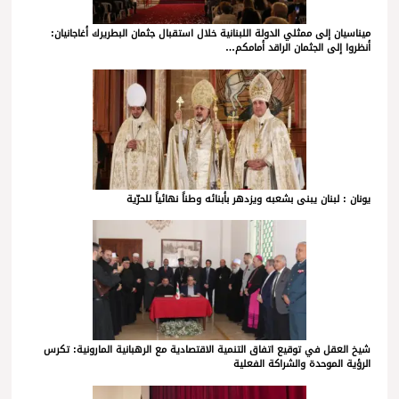
ميناسيان إلى ممثلي الدولة اللبنانية خلال استقبال جثمان البطريرك أغاجانيان:
أنظروا إلى الجثمان الراقد أمامكم…
يونان : لبنان يبنى بشعبه ويزدهر بأبنائه وطناً نهائياً للحرّية
شيخ العقل في توقيع اتفاق التنمية الاقتصادية مع الرهبانية المارونية: تكرس
الرؤية الموحدة والشراكة الفعلية