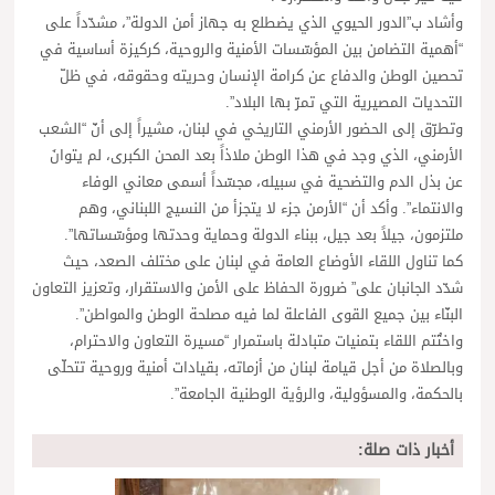
وأشاد ب”الدور الحيوي الذي يضطلع به جهاز أمن الدولة”، مشدّداً على
“أهمية التضامن بين المؤسّسات الأمنية والروحية، كركيزة أساسية في
تحصين الوطن والدفاع عن كرامة الإنسان وحريته وحقوقه، في ظلّ
التحديات المصيرية التي تمرّ بها البلاد”.
وتطرّق إلى الحضور الأرمني التاريخي في لبنان، مشيراً إلى أنّ “الشعب
الأرمني، الذي وجد في هذا الوطن ملاذاً بعد المحن الكبرى، لم يتوانَ
عن بذل الدم والتضحية في سبيله، مجسّداً أسمى معاني الوفاء
والانتماء”. وأكد أن “الأرمن جزء لا يتجزأ من النسيج اللبناني، وهم
ملتزمون، جيلاً بعد جيل، ببناء الدولة وحماية وحدتها ومؤسّساتها”.
كما تناول اللقاء الأوضاع العامة في لبنان على مختلف الصعد، حيث
شدّد الجانبان على” ضرورة الحفاظ على الأمن والاستقرار، وتعزيز التعاون
البنّاء بين جميع القوى الفاعلة لما فيه مصلحة الوطن والمواطن”.
واختُتم اللقاء بتمنيات متبادلة باستمرار “مسيرة التعاون والاحترام،
وبالصلاة من أجل قيامة لبنان من أزماته، بقيادات أمنية وروحية تتحلّى
بالحكمة، والمسؤولية، والرؤية الوطنية الجامعة”.
أخبار ذات صلة: