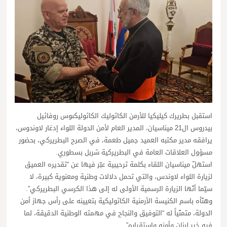
استقبل بطريرك كيليكيا للأرمن الكاثوليك الكاثوليكىوس روفائيل
بيدروس ال21 ميناسيان، المدير العام لأمن الدولة اللواء إدغار لاوندوس،
يرافقه مدير مكتبه العميد جميل طعمة، في الصرح البطريركي، بحضور
مسؤول العلاقات العامة في البطريركية شربل بسطوري.
استهلّ ميناسيان اللقاء بكلمة ترحيبية عبّر فيها عن “تقديره العميق
لزيارة اللواء لاوندس، والتي تحمل دلالات وطنية ومعنوية كبيرة، لا
سيّما أنّها الزيارة الرسمية الأولى له إلى هذا الكرسي البطريركي”.
وهنّأه باسم الكنيسة الأرمنية الكاثوليكية بتعيينه على رأس جهاز أمن
الدولة، متمنّياً له “التوفيق والنجاح في مهمته الوطنية الدقيقة، لما
فيه خير لبنان وأمنه واستقراره”.