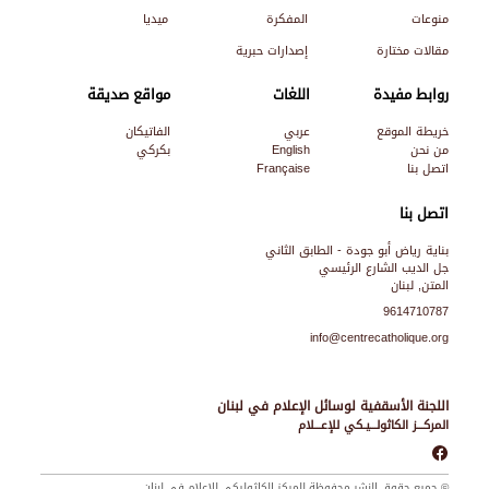
منوعات
المفكرة
ميديا
مقالات مختارة
إصدارات حبرية
روابط مفيدة
اللغات
مواقع صديقة
خريطة الموقع
عربي
الفاتيكان
من نحن
English
بكركي
اتصل بنا
Française
اتصل بنا
بناية رياض أبو جودة - الطابق الثاني
جل الديب الشارع الرئيسي
المتن, لبنان
9614710787
info@centrecatholique.org
اللجنة الأسقفية لوسائل الإعلام في لبنان
المركـــز الكاثولـــيـكي للإعـــلام
© جميع حقوق النشر محفوظة للمركز الكاثوليكي للإعلام في لبنان