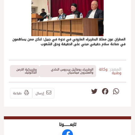
المطران عون ممثلا البطريرك الماروني في ندوة في جبيل: لنكن ممن يساهمون
في صناعة سلام حقيقي مبني على الحقيقة وحق الشعوب
المصدر:
وكالة
البطريرك روفائيل بيدروس الحادي
بطريركية الارمن
وطنية
والعشرون ميناسيان
الكاثوليك
Twitter
Facebook
WhatsApp
إرسال
طباعة
تابعــــــــــونا