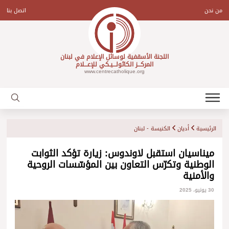
Ski
t
من نحن
اتصل بنا
conten
اللجنة الأسقفية لوسائل الإعلام في لبنان
المركـــز الكاثولـــيـكي للإعـــلام
www.centrecatholique.org
الرئيسية
أديان
الكنيسة - لبنان
ميناسيان استقبل لاوندوس: زيارة تؤكد الثوابت
الوطنية وتكرّس التعاون بين المؤسّسات الروحية
والأمنية
30 يونيو، 2025