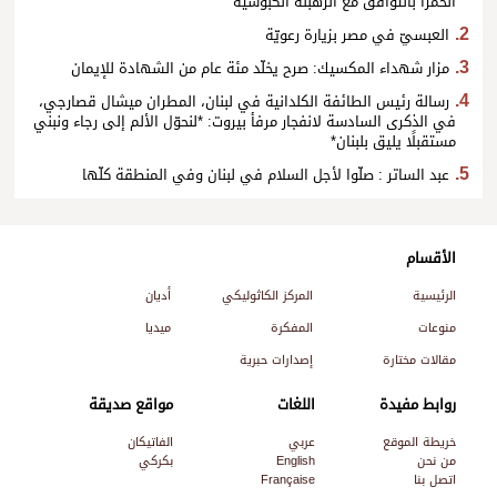
الحمرا بالتوافق مع الرهبنة الكبوشية
العبسيّ في مصر بزيارة رعويّة
مزار شهداء المكسيك: صرح يخلّد مئة عام من الشهادة للإيمان
رسالة رئيس الطائفة الكلدانية في لبنان، المطران ميشال قصارجي،
في الذكرى السادسة لانفجار مرفأ بيروت: *لنحوّل الألم إلى رجاء ونبني
مستقبلًا يليق بلبنان*
عبد الساتر : صلّوا لأجل السلام في لبنان وفي المنطقة كلّها
الأقسام
الرئيسية
المركز الكاثوليكي
أديان
منوعات
المفكرة
ميديا
مقالات مختارة
إصدارات حبرية
روابط مفيدة
اللغات
مواقع صديقة
خريطة الموقع
عربي
الفاتيكان
من نحن
English
بكركي
اتصل بنا
Française