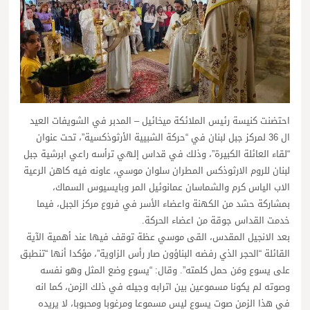
احتضنت كنيسة رئيس الملائكة ميخائيل – المدبر في الشويفات العيد
ال 36 لمركز جبل لبنان في “حركة الشبيية الأرثوذكسية”، تحت عنوان
“لقاء العائلة الكبيرة”، وذلك في قداس إلهي ترأسه راعي ابرشية جبل
لبنان للروم الارثوذكس المطران سلوان موسي، عاونه فيه كاهن الرعية
الاب الياس كرم والشماسان عمانوئيل المر وبايسيوس السماك،
بمشاركة حشد من الكهنة واعضاء الأسر في فروع مركز الجبل، فيما
خدمت القداس جوقة من اعضاء الحركة.
بعد الانجيل المقدس، القى موسي عظة توقف فيها عند أهمية الآية
القائلة “الحجر الذي رفضه البناؤون صار رأس الزاوية”، مؤكدا أنها “تنطبق
على يسوع ومَن حمل كلمته”. وقال: “يسوع وضع المثل وهو نفسه
وصوته لم يكونا مسموعين بين اترابه وجيله في ذلك الزمن، كما انه
في هذا الزمن صوت يسوع ليس مسموعا ومرغوبا ومحبوبا، لا يريده