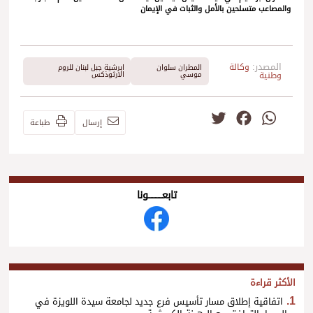
والمصاعب متسلحين بالأمل والثبات في الإيمان
المصدر:
وكالة
المطران سلوان
ابرشية جبل لبنان للروم
وطنية
موسي
الارثوذكس
Twitter
Facebook
WhatsApp
إرسال
طباعة
تابعــــــــــونا
الأكثر قراءة
اتفاقية إطلاق مسار تأسيس فرع جديد لجامعة سيدة اللويزة في