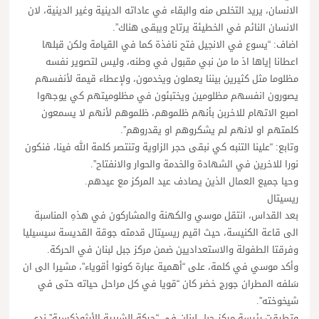
الانسان، يريد التخلص منه والبقاء في عاداته الدينية وغير الدينية، لان
الانسان النائم في الخطيئة يرتاح ويبقى هناك”.
اضاف: “يسوع في الانجيل فتح نافذة كما في القيامة ولكن قبلها
اعطانا إياها اذ ما من نبي مقبول في وطنه، وليس لتصوير نفسه
مظلوما مثل كثيرين بيننا يعملون ويخدمون، ولإعطاء قيمة لأنفسهم
يصورون انفسهم مظلومين ويختبئون في مظلوميتهم كي يوجهوا
اصبع الاتهام للاخربن بأنهم ظلموهم، ظلموهم لأنهم لا يسمعون
كلمتهم او لانهم لم يشكروهم او يقدروهم”.
وتابع: “علينا التنبه كي نبقى حجر الزاوية وتنتصر كلمة الله فينا، فنكون
نورا للاخرين في الشهادة والخدمة والحوار والانفتاح”.
وحيا جميع العمال الذين يصادف عيد المركز مع عيدهم.
ريسيتال
بعد القداس، انتقل موسي والكهنة والمشاركون في هذهِ المناسبة
الى قاعة الكنيسة، حيث اقيم ريسيتال قدمته جوقة القديسة سيسيليا
وفرقتا الطفولة والاستعداديين ضمن مركز جبل لبنان في الحركة.
وأكد موسي في كلمة، على “أهمية عبارة كونوا أقوياء”، مشيرا الى ان
سَلفه المطران جورج خضر كان “قويا في كل مراحل حياته حتى في
شيخوخته”.
وتطرقت رئيسة مركز جبل لبنان في “حركة الشبيية الأرثوذكسية” ندى