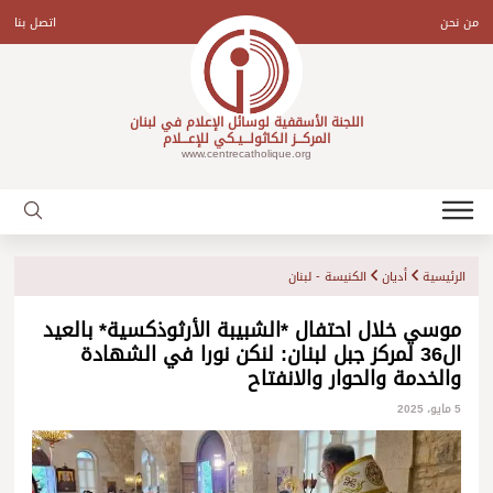
Ski
t
من نحن
اتصل بنا
conten
اللجنة الأسقفية لوسائل الإعلام في لبنان
المركـــز الكاثولـــيـكي للإعـــلام
www.centrecatholique.org
الرئيسية
أديان
الكنيسة - لبنان
موسي خلال احتفال *الشبيبة الأرثوذكسية* بالعيد
ال36 لمركز جبل لبنان: لنكن نورا في الشهادة
والخدمة والحوار والانفتاح
5 مايو، 2025