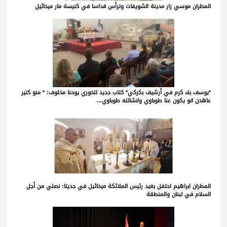
المطران موسي زار مدينة الشويفات وترأس قداسا في كنيسة مار ميخائيل
*يوسف بك كرم في أرشيف بكركي* كتاب جديد للخوري يوحنا مخلوف: * منو كتير
عاهدن انو يكون عنا طوباوي وانشالله طوباوي…
المطران ابراهيم احتفل بعيد رئيس الملائكة ميخائيل في جديتا: نصلي من أجل
السلام في لبنان والمنطقة