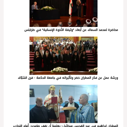
محاضرة لمحمد السماك عن أبعاد *وثيقة الأخوة الإنسانية* في طرابلس
ورشة عمل عن فكر المطران خضر وتأثيراته في جامعة الحكمة - فرن الشبّاك
المطران ابراهيم في عيد القديس ميخائيل: يعلمنا أن نقف صامدين أمام التجارب