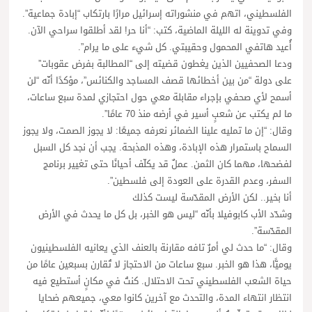
الفلسطيني، اتهم في منشوراته إسرائيل مرارًا بارتكاب “إبادة جماعية”.
وفي تدوينة له الليلة الماضية، كتب: “أنا حر! لقد أطلقوا سراحي الآن.
أُعيد هاتفي المحمول وحقيبتي. كل شيء على ما يرام”.
ودعا الصحفيين الذين يغطون قضيته إلى “المطالبة بفرض عقوبات”
على دولة “من بين أخطائها قصف المساجد والكنائس”، مؤكدًا أنّه “لن
أسمح لأي صحفي بإجراء مقابلة معي حول احتجازي لمدة سبع ساعات،
ما لم يكتب عن شعبٍ أسير في أرضه منذ 70 عامًا”.
وقال: “إن ما تمليه علينا الضمائر نعرفه جميعًا: لا يجوز الصمت، ولا يجوز
السماح باستمرار هذه الإبادة، وهذه المذبحة. يجب أن نجد كل السبل
لفضحها، مهما كان الثمن. عملٌ قد يكلّف أحيانًا حتى تغيير برنامج
السفر، وعدم القدرة على العودة إلى فلسطين”.
أنا بخير.. لكن الأرض المقدّسة ليست كذلك
وشدّد الأب كابوفيلا بأنّه “ليس هو الخبر، بل كل ما يحدث في الأرض
المقدّسة”.
وقال: “ما حدث لي أمرٌ تافه مقارنة بالعنف الذي يعانيه الفلسطينيون
يوميًّا، هذا هو الخبر. سبع ساعات من الاحتجاز لا تُقارن بسبعين عامًا من
حياة الشعب الفلسطيني تحت الاحتلال. كنتُ في مكانٍ أستطيع فيه
انتظار انتهاء المدة، والتحدث مع آخرين كانوا معي، جميعهم ضحايا