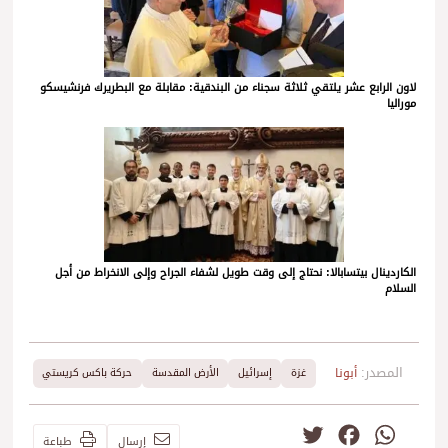
لاون الرابع عشر يلتقي ثلاثة سجناء من البندقية: مقابلة مع البطريرك فرنشيسكو
موراليا
الكاردينال بيتسابالا: نحتاج إلى وقت طويل لشفاء الجراح وإلى الانخراط من أجل
السلام
المصدر:
أبونا
غزة
إسرائيل
الأرض المقدسة
حركة باكس كريستي
Twitter
Facebook
WhatsApp
إرسال
طباعة