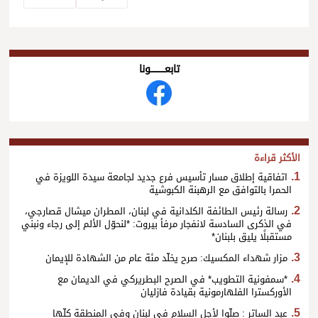
تابعــــــــــونا
الأكثر قراءة
اتفاقية إطلاق مسار تأسيس فرع جديد لجامعة سيدة اللويزة في
الحمرا بالتوافق مع الرهبنة الكبوشية
رسالة رئيس الطائفة الكلدانية في لبنان، المطران ميشال قصارجي،
في الذكرى السادسة لانفجار مرفأ بيروت: *لنحوّل الألم إلى رجاء ونبني
مستقبلًا يليق بلبنان*
مزار شهداء المكسيك: صرح يخلّد مئة عام من الشهادة للإيمان
*سمفونية التطويب* في الصرح البطريركي في الديمان مع
الأوركسترا الفلهارمونية بقيادة فازليان
عبد الساتر : صلّوا لأجل السلام في لبنان وفي المنطقة كلّها