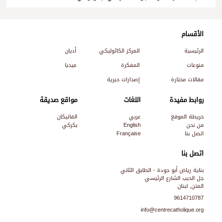
الأقسام
الرئيسية
المركز الكاثوليكي
أديان
منوعات
المفكرة
ميديا
مقالات مختارة
إصدارات حبرية
روابط مفيدة
اللغات
مواقع صديقة
خريطة الموقع
عربي
الفاتيكان
من نحن
English
بكركي
اتصل بنا
Française
اتصل بنا
بناية رياض أبو جودة - الطابق الثاني
جل الديب الشارع الرئيسي
المتن, لبنان
9614710787
info@centrecatholique.org