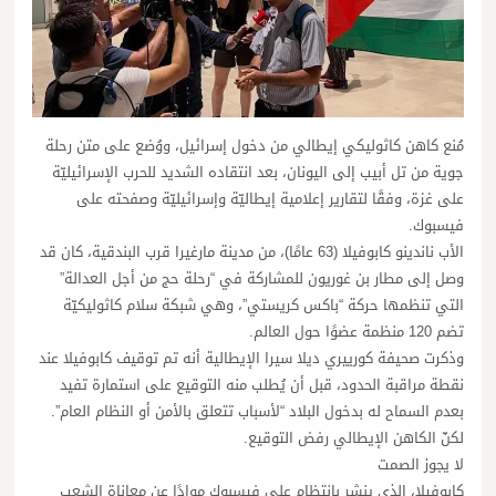
مُنع كاهن كاثوليكي إيطالي من دخول إسرائيل، ووُضع على متن رحلة
جوية من تل أبيب إلى اليونان، بعد انتقاده الشديد للحرب الإسرائيليّة
على غزة، وفقًا لتقارير إعلامية إيطاليّة وإسرائيليّة وصفحته على
فيسبوك.
الأب ناندينو كابوفيلا (63 عامًا)، من مدينة مارغيرا قرب البندقية، كان قد
وصل إلى مطار بن غوريون للمشاركة في “رحلة حج من أجل العدالة”
التي تنظمها حركة “باكس كريستي”، وهي شبكة سلام كاثوليكيّة
تضم 120 منظمة عضوًا حول العالم.
وذكرت صحيفة كورييري ديلا سيرا الإيطالية أنه تم توقيف كابوفيلا عند
نقطة مراقبة الحدود، قبل أن يُطلب منه التوقيع على استمارة تفيد
بعدم السماح له بدخول البلاد “لأسباب تتعلق بالأمن أو النظام العام”.
لكنّ الكاهن الإيطالي رفض التوقيع.
لا يجوز الصمت
كابوفيلا، الذي ينشر بانتظام على فيسبوك موادًا عن معاناة الشعب