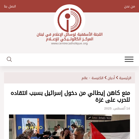
Ski
t
من نحن
اتصل بنا
conten
اللجنة الأسقفية لوسائل الإعلام في لبنان
المركـــز الكاثولـــيـكي للإعـــلام
www.centrecatholique.org
الرئيسية
أديان
الكنيسة - عالم
منع كاهن إيطالي من دخول إسرائيل بسبب انتقاده
للحرب على غزة
14 أغسطس، 2025