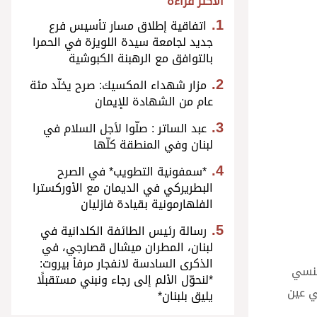
الأكثر قراءة
اتفاقية إطلاق مسار تأسيس فرع
جديد لجامعة سيدة اللويزة في الحمرا
بالتوافق مع الرهبنة الكبوشية
مزار شهداء المكسيك: صرح يخلّد مئة
عام من الشهادة للإيمان
عبد الساتر : صلّوا لأجل السلام في
لبنان وفي المنطقة كلّها
*سمفونية التطويب* في الصرح
البطريركي في الديمان مع الأوركسترا
الفلهارمونية بقيادة فازليان
رسالة رئيس الطائفة الكلدانية في
لبنان، المطران ميشال قصارجي، في
الذكرى السادسة لانفجار مرفأ بيروت:
لكنسي
*لنحوّل الألم إلى رجاء ونبني مستقبلًا
ميل في عين
يليق بلبنان*