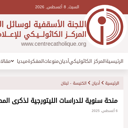
Ski
t
السبت, 8 أغسطس, 2026
conten
اللجنة الأسقفية لوسائل ال
المركـــز الكاثولـــيـكي للإعـــلا
www.centrecatholique.org
الرئيسية
المركز الكاثوليكي
أديان
منوعات
المفكرة
مقالا
ميديا
الرئيسية
أديان
الكنيسة - لبنان
منحة سنوية للدراسات الليتورجية لذكرى المط
6 أغسطس، 2025