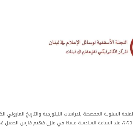
لمنحة السنوية المخصصة لِلدراسَاتِ الليتورجية والتارِيخِ الماروني ا
لذكرى مثلثِ الرحمَةِ المطران بطرس الجميل يوم الجمعة ٨ آب ٢٠٢٥، عند الساعة السادسة مساءً في منزل فهيم فارس الج