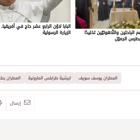
البابا لاوُن الرابع عشر حاج في أفريقيا، 
 الباحثين واللّاهوتيّين تخليدًا
الزيارة الرسولية
بطرس الجميّل
المطران يوسف سويف
ابرشية طرابلس المارونية
المطران بط
إرسال