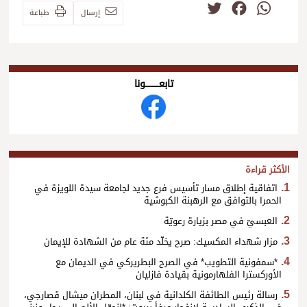
Twitter
Facebook
WhatsApp
إرسال
طباعة
تابعــــــــــونا
الأكثر قراءة
اتفاقية إطلاق مسار تأسيس فرع جديد لجامعة سيدة اللويزة في
الحمرا بالتوافق مع الرهبنة الكبوشية
العبسيّ في مصر بزيارة رعويّة
مزار شهداء المكسيك: صرح يخلّد مئة عام من الشهادة للإيمان
*سمفونية التطويب* في الصرح البطريركي في الديمان مع
الأوركسترا الفلهارمونية بقيادة فازليان
رسالة رئيس الطائفة الكلدانية في لبنان، المطران ميشال قصارجي،