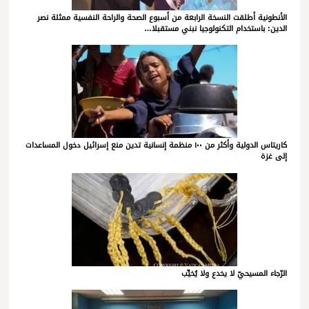
الأنطونية أطلقت النسخة الرابعة من أسبوع الصحة والراحة النفسية ممثلة نصر
الدين: باستخدام التكنولوجيا نبني مستقبلا…
كاريتاس الدولية وأكثر من ١٠٠ منظمة إنسانية تدين منع إسرائيل دخول المساعدات
إلى غزة
الرّجاء المسيحيّ لا يخدع ولا يُخيِّب