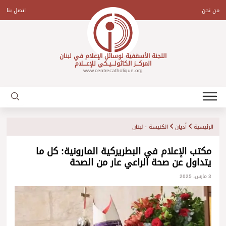
Ski
t
من نحن
اتصل بنا
conten
اللجنة الأسقفية لوسائل الإعلام في لبنان
المركـــز الكاثولـــيـكي للإعـــلام
www.centrecatholique.org
الرئيسية
أديان
الكنيسة - لبنان
مكتب الإعلام في البطريركية المارونية: كل ما
يتداول عن صحة الراعي عار من الصحة
3 مارس، 2025