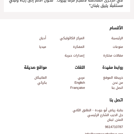
في الذكرى السادسة لانفجار مرفأ بيروت: *لنحوّل الألم إلى رجاء ونبني
مستقبلًا يليق بلبنان*
الأقسام
الرئيسية
المركز الكاثوليكي
أديان
منوعات
المفكرة
ميديا
مقالات مختارة
إصدارات حبرية
روابط مفيدة
اللغات
مواقع صديقة
خريطة الموقع
عربي
الفاتيكان
من نحن
English
بكركي
اتصل بنا
Française
اتصل بنا
بناية رياض أبو جودة - الطابق الثاني
جل الديب الشارع الرئيسي
المتن, لبنان
9614710787