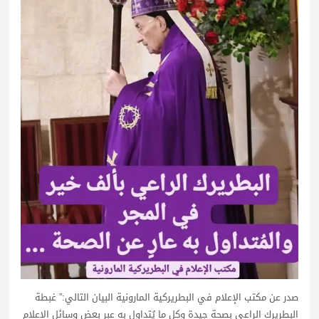
صدر عن مكتب الإعلام في البطريركية المارونية البيان التالي:” غبطة
البطريرك الراعي بصحة جيدة وكل ما يُتداول به عبر بعض وسائل الإعلام