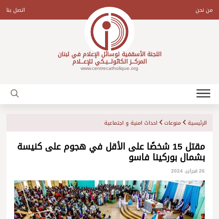
Ski
t
من نحن
اتصل بنا
conten
اللجنة الأسقفية لوسائل الإعلام في لبنان
المركـــز الكاثولـــيـكي للإعـــلام
www.centrecatholique.org
الرئيسية
منوعات
احداث امنية و اجتماعية
مقتل 15 شخصًا على الأقل في هجوم على كنيسة
بشمال بوركينا فاسو
26 فبراير، 2024