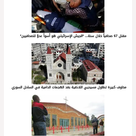
مقتل 67 صحافياً خلال سنة... *الجيش الإسرائيلي هو أسوأ عدوّ للصحافيين*
مخاوف كبيرة تطاول مسيحيي اللاذقية بعد الهجمات الدامية في الساحل السوري