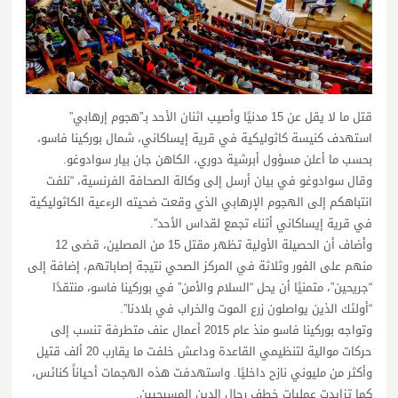
قتل ما لا يقل عن 15 مدنيًا وأصيب اثنان الأحد بـ”هجوم إرهابي”
استهدف كنيسة كاثوليكية في قرية إيساكاني، شمال بوركينا فاسو،
بحسب ما أعلن مسؤول أبرشية دوري، الكاهن جان بيار سوادوغو.
وقال سوادوغو في بيان أرسل إلى وكالة الصحافة الفرنسية، “نلفت
انتباهكم إلى الهجوم الإرهابي الذي وقعت ضحيته الرءعية الكاثوليكية
في قرية إيساكاني أثناء تجمع لقداس الأحد”.
وأضاف أن الحصيلة الأولية تظهر مقتل 15 من المصلين، قضى 12
منهم على الفور وثلاثة في المركز الصحي نتيجة إصاباتهم، إضافة إلى
“جريحين”، متمنيًا أن يحل “السلام والأمن” في بوركينا فاسو، منتقدًا
“أولئك الذين يواصلون زرع الموت والخراب في بلادنا”.
وتواجه بوركينا فاسو منذ عام 2015 أعمال عنف متطرفة تنسب إلى
حركات موالية لتنظيمي القاعدة وداعش خلفت ما يقارب 20 ألف قتيل
وأكثر من مليوني نازح داخليًا. واستهدفت هذه الهجمات أحياناً كنائس،
كما تزايدت عمليات خطف رجال الدين المسيحيين.