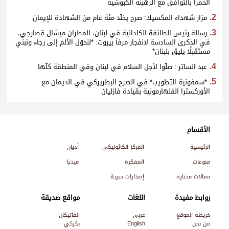
الحمرا بالتوافق مع الرهبنة الكبوشية
مزار شهداء المكسيك: صرح يخلّد مئة عام من الشهادة للإيمان
رسالة رئيس الطائفة الكلدانية في لبنان، المطران ميشال قصارجي،
في الذكرى السادسة لانفجار مرفأ بيروت: *لنحوّل الألم إلى رجاء ونبني
مستقبلًا يليق بلبنان*
عبد الساتر : صلّوا لأجل السلام في لبنان وفي المنطقة كلّها
*سمفونية التطويب* في الصرح البطريركي في الديمان مع
الأوركسترا الفلهارمونية بقيادة فازليان
الأقسام
الرئيسية
المركز الكاثوليكي
أديان
منوعات
المفكرة
ميديا
مقالات مختارة
إصدارات حبرية
روابط مفيدة
اللغات
مواقع صديقة
خريطة الموقع
عربي
الفاتيكان
من نحن
English
بكركي