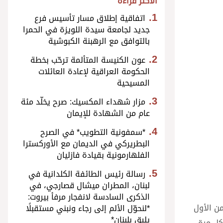
الأكثر قراءة
اتفاقية إطلاق مسار تأسيس فرع
جديد لجامعة سيدة اللويزة في الحمرا
بالتوافق مع الرهبنة الكبوشية
عون الكنيسة المتألمة ترحّب بخطة
الحكومة العراقية لإعادة العائلات
المسيحية
مزار شهداء المكسيك: صرح يخلّد مئة
عام من الشهادة للإيمان
*سمفونية التطويب* في الصرح
البطريركي في الديمان مع الأوركسترا
الفلهارمونية بقيادة فازليان
رسالة رئيس الطائفة الكلدانية في
لبنان، المطران ميشال قصارجي، في
الذكرى السادسة لانفجار مرفأ بيروت:
من الأول
*لنحوّل الألم إلى رجاء ونبني مستقبلًا
يليق بلبنان*
كل مرة