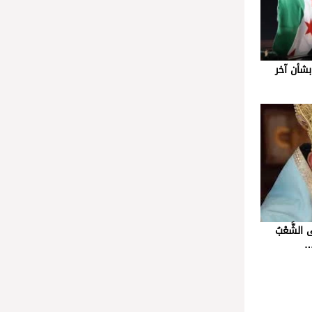
شأن آخر
الشَّعْبُ
ا…