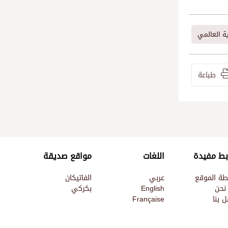
ية العالمي
طباعة
بط مفيدة
اللغات
مواقع صديقة
طة الموقع
عربي
الفاتيكان
نحن
English
بكركي
 بنا
Française