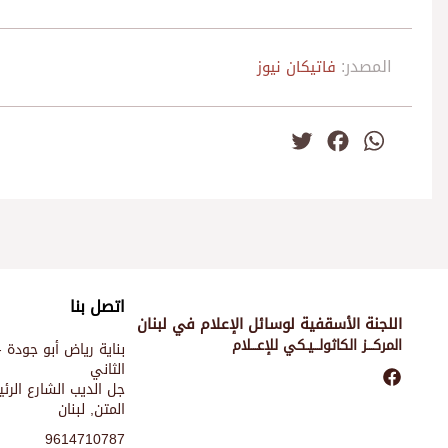
المصدر:
فاتيكان نيوز
Twitter
Facebook
WhatsApp
اتصل بنا
اللجنة الأسقفية لوسائل الإعلام في لبنان
المركـــز الكاثولـــيـكي للإعـــلام
بناية رياض أبو جودة -
الثاني
جل الديب الشارع الر
المتن, لبنان
9614710787