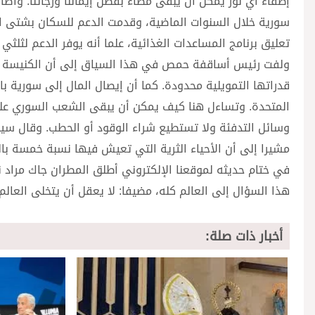
إطفاء أي نور يمكن أن يبقى مضاءً بفضل إيماننا ورجائنا. وأ
سورية خلال السنوات الماضية، وقدمت الدعم للسكان بشتى ال
تعليق برنامج المساعدات الغذائية، علما أنه يوفر الدعم لثلث
ولفت رئيس أساقفة حمص في هذا السياق إلى أن الكنيسة وال
قدراتها التمويلية محدودة. كما أن إيصال المال إلى سورية با
المتحدة. وتساءل هنا كيف يمكن أن يبقى الشعب السوري على 
وسائل التدفئة ولا تستطيع شراء الوقود أو الحطب. وقال سياد
مشيرا إلى أن الأحياء الثرية التي تعيش فيها نسبة خمسة ب
في ختام حديثه لموقعنا الإلكتروني أطلق المطران جاك مراد ن
هذا السؤال إلى العالم كله، مضيفا: لا يعقل أن يتخلى العا
أخبار ذات صلة: