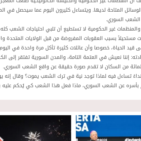
ضاف أن المنظمات غير الحكومية والكنيسة الكاثوليكية صنعت المعج
وسائل المتاحة لديها. ويتساءل كثيرون اليوم عما سيحصل في الم
ي الشعب السوري.
منظمات غير الحكومية لا تستطيع أن تلبي احتياجات الشعب كله، 
ت مستحيلاً بسبب العقوبات المفروضة من قبل الولايات المتحدة وال
قيد الحياة، خصوصا وأن عائلات كثيرة تأكل مرة واحدة في اليوم 
ته: إننا نعيش في العتمة التامة، والمدن السورية تفتقر إلى الكه
المائة من السكان لا تقدم صورة حقيقة عن واقع الشعب السوري.
داءً تساءل فيه لماذا توجد نية في ترك الشعب يموت؟ وقال إنه يو
لم بأسره عن الشعب السوري، ماذا فعل هذا الشعب كي يُحكم عليه ب