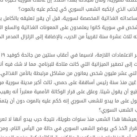
لذنب الذي ارتكبه الشعب السوري كي يُحكم عليه بالموت؟
عداته الغذائية المخصصة لسورية، قبل أن يقرر تعليقه بالكامل ب
 شخص في سورية كانوا يعتمدون على المعونات الغذائية والسلع ال
 ثلاث عشرة سنة تقريباً من الحرب، بالإضافة إلى الزلزال المدمر ا
وأوضح 
إلى تصفير الميزانية التي كانت متاحة للبرنامج. مما لا شك فيه أن
اثني عشر مليون شخص يعانون من مشاكل مرتبطة بالأمن الغذائي.
 عُين منذ سنة رئيس أساقفة على حمص، ثالث أكبر مدينة سورية م
 أن يقول شيئا. وعلق على قرار الوكالة الأممية معتبراً أنه رهيب
قول على ما يبدو للشعب السوري إنه حُكم عليه بالموت دون أن يتم
نب الشعب السوري؟
 يعيشها هذا الشعب منذ سنوات طويلة، نتيجة حرب يبدو أنها لا تع
قرار اتُخذ كي يوضع الشعب السوري في حالة من اليأس التام، ومن