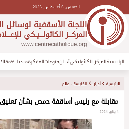
Ski
t
الخميس, 6 أغسطس, 2026
conten
اللجنة الأسقفية لوسائل ال
المركـــز الكاثولـــيـكي للإعـــلا
www.centrecatholique.org
الرئيسية
المركز الكاثوليكي
أديان
منوعات
المفكرة
مقالا
ميديا
الرئيسية
أديان
الكنيسة - عالم
مقابلة مع رئيس أساقفة حمص بشأن تعليق بر
4 يناير، 2024