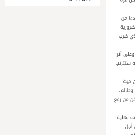
دءا من
ضرورية
لذي ضرب
برنامج الأغذية العالمي أن قراره هذا ينبع من عدم توفر الاعتمادات اللازمة، لاسيما في أعقاب سنتين من جائحة كوفيد ١٩ وعلى أثر
ه ستترتب
ن حيث
 وظالم،
كن من رفع
رف نهاية
 أجل