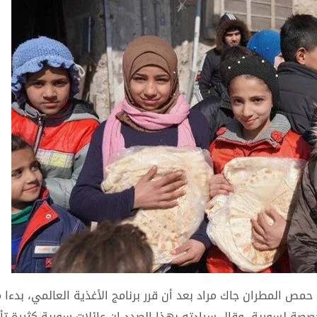
مص المطران جاك مراد بعد أن قرر برنامج الأغذية العالمي، بدءا 
مخصصة لسورية، وقال سيادته بهذا الصدد إن عائلات سورية كثيرة تأ