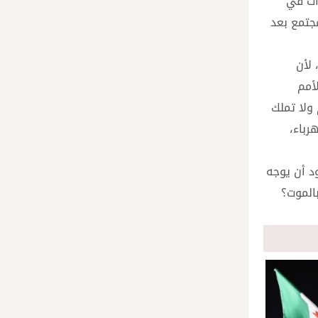
زات في
جتمع بعد
لأن
أمم
ولا تملك
رباء،
د أن يوجه
الموت؟