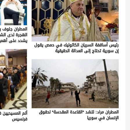
المطران جلوف 
الهجرة لدى الشب
يشدد على أهمي
رئيس أساقفة السريان الكاثوليك في حمص يقول
إن سورية تحتاج إلى العدالة الحقيقية
المطران مراد: لتسُد *القاعدة المقدسة* لحقوق
ألم المسيحيين ف
الإنسان في سوريا
فرنسيس