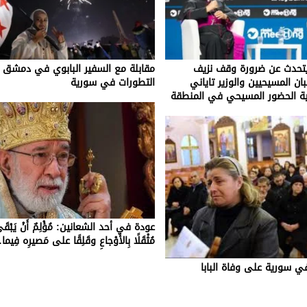
يتحدث عن ضرورة وقف نزيف
مقابلة مع السفير البابوي في دمشق ب
ان المسيحيين والوزير تاياني
التطورات في سورية
ة الحضور المسيحي في المنطقة
عودة في أحد الشعانين: مُؤْلِمٌ أَنْ يَبْقَى 
مُثْقَلًا بِالأَوْجاعِ وقَلِقًا على مَصيرِه فِيم
ي سورية على وفاة البابا