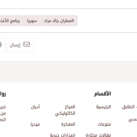
المطران جاك مراد
سوريا
برنامج الأغذ
إرسال
الأقسام
روا
 الطابق
الرئيسية
المركز
أديان
خري
الكاثوليكي
من 
ئيسي
اتصل
منوعات
المفكرة
ميديا
مقالات مختارة
إصدارات حبرية