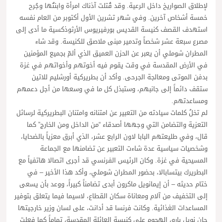
لإطلاق الصواريخ داخل الرعية. وقد قُتلت آذناك امرأة وابنتُها وجُرح
خمسة أشخاص آخرين. وفي شهر تشرين الأول أكتوبر من العام نفسه
استهدف القصف كنيسة القديس بورفيريوس الأرثوذكسية ما أدى إلى
مصرع سبعة عشر شخصاً وتدمير مبنى ملاصق للكنيسة. وقد شاء
المطران شوملي أن يعبر عن الحزن العميق الذي ألمّ بجميع المؤمنين
في الأرض المقدسة في وقت يقوم فيه أخوتهم وأخواتهم في غزة
بدفن الموتى ومعالجة الجرحى. وأكد أن بطريركية أورشليم للاتين
ستقف دائماً إلى جانبهم، وستبذل كل ما في وسعها من أجل دعمهم
ومساعدتهم.
لم تخلُ كلمات سيادته من التعبير عن امتنانه وامتنان البطريركية لرسائل
التعزية والتضامن التي وجهها أصدقاء “من الداخل ومن الخارج” كما
قال، وفي طليعتهم البابا لاون الرابع عشر، الذي أبرق معزياً بالضحايا،
وشخصيات سياسية عدة شاءت التعبير عن تضامنها مع الجماعة
المسيحية في غزة. وكان الرئيس الفرنسي قد أجرى اتصالا هاتفياً مع
البطريرك بيتسابالا، بحضور المطران شوملي، وأكد هذا الأخير – في
ختام حديثه – أن إيمانويل ماكرون أبدى تضامناً كبيراً، ووعد بأن يسعى
إلى التخفيف من آلام ومعاناة سكان القطاع، لاسيما فيما يتعلق بتوفير
المساعدات الغذائية. وكانت فرنسا قد أدانت، على لسان وزير خارجيتها
جان نويل بارو، الهجوم على كنيسة العائلة المقدسة، تماماً كما فعلت