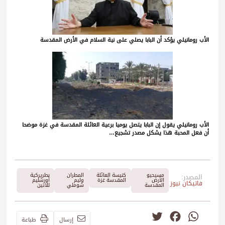
الأب رومانيلي يؤكد أن البابا يصلي على نية السلام في الأرض المقدسة
الأب رومانيلي يقول إن البابا يتصل يوميا برعية العائلة المقدسة في غزة موضحا
أن فعل المحبة هذا يشكل مصدر تشجيع…
مسيحيو
كنيسة العائلة
المطران
بطريركية
المصدر:
الأرض
المقدسة غزة
وليم
أورشليم
فاتيكان نيوز
المقدسة
شوملي
للاتين
Twitter
Facebook
WhatsApp
إرسال
طباعة