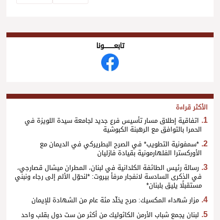
تابعــــــــــونا
الأكثر قراءة
اتفاقية إطلاق مسار تأسيس فرع جديد لجامعة سيدة اللويزة في
الحمرا بالتوافق مع الرهبنة الكبوشية
*سمفونية التطويب* في الصرح البطريركي في الديمان مع
الأوركسترا الفلهارمونية بقيادة فازليان
رسالة رئيس الطائفة الكلدانية في لبنان، المطران ميشال قصارجي،
في الذكرى السادسة لانفجار مرفأ بيروت: *لنحوّل الألم إلى رجاء ونبني
مستقبلًا يليق بلبنان*
مزار شهداء المكسيك: صرح يخلّد مئة عام من الشهادة للإيمان
لبنان يجمع شباب الأرمن الكاثوليك من أكثر من ست دول بقلب واحد