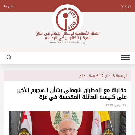
Ski
t
من نحن
اتصل بنا
conten
اللجنة الأسقفية لوسائل الإعلام في لبنان
المركـــز الكاثولـــيـكي للإعـــلام
www.centrecatholique.org
الرئيسية
أديان
الكنيسة - عالم
مقابلة مع المطران شوملي بشأن الهجوم الأخير
على كنيسة العائلة المقدسة في غزة
21 يوليو، 2025