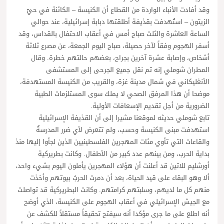
وقد أفادت الأنباء الواردة من القطاع أن الكنيسة – الكائنة في حيّ
الزيتون – استُهدفت بقذيفة أطلقتها دبابة إسرائيلية، عند حوالي
الساعة العاشرة والثلث صباح أمس في أعقاب الاحتفال بالقداس، وقد
أسفر الهجوم وفقاً لآخر حصيلة، صباح اليوم الجمعة، عن مصرع ثلاثة
أشخاص، وإصابة عشرة آخرين بجراح، بعضهم حالتهم خطرة. وقال
المطران شوملي إنه تم نقل جميع الجرحى إلى المستشفى
الأنغليكاني في شمال مدينة غزة، والقريب من الكنيسة المستهدفة،
موضحا أن هذا المرفق الصحي لا يملك سوى المستلزمات الطبية
الضرورية من أجل تقديم الإسعافات الأولية.
تابع شوملي حديثه لموقعنا مشيرا إلى أن القذيفة الإسرائيلية
استهدفت مبنى الكنيسة وحسب، ولم تتعرض لأي ضرر المدرسةُ
والقاعات التي تأوي مئات المهجرين الفلسطينيين الذين لجأوا إليها منذ
بداية الحرب، ومن بينهم عدد كبير من الأطفال. وكانت بطريركية
أورشليم للاتين قد أعلنت أن هؤلاء المهجرين يأملون اليوم بشيء واحد،
ألا وهو البقاء على قيد الحياة، بعد أن دمرت الحربُ بيوتهم وأخذت
منهم كل ما لديهم، وسلبتهم كرامتهم. وكانت البطريركية قد تواصلت
مع الجيش الإسرائيلي في أعقاب الهجوم على الكنيسة، الذي أوضح
أنه اطلع على ما جرى مؤكدا أنه سيفتح تحقيقاً مستقلاً للكشف عن