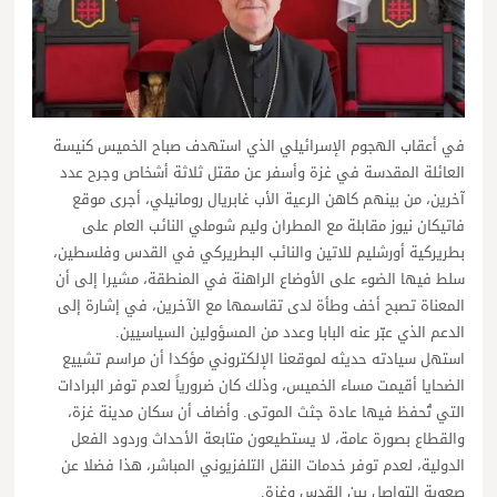
في أعقاب الهجوم الإسرائيلي الذي استهدف صباح الخميس كنيسة
العائلة المقدسة في غزة وأسفر عن مقتل ثلاثة أشخاص وجرح عدد
آخرين، من بينهم كاهن الرعية الأب غابريال رومانيلي، أجرى موقع
فاتيكان نيوز مقابلة مع المطران وليم شوملي النائب العام على
بطريركية أورشليم للاتين والنائب البطريركي في القدس وفلسطين،
سلط فيها الضوء على الأوضاع الراهنة في المنطقة، مشيرا إلى أن
المعناة تصبح أخف وطأة لدى تقاسمها مع الآخرين، في إشارة إلى
الدعم الذي عبّر عنه البابا وعدد من المسؤولين السياسيين.
استهل سيادته حديثه لموقعنا الإلكتروني مؤكدا أن مراسم تشييع
الضحايا أقيمت مساء الخميس، وذلك كان ضرورياً لعدم توفر البرادات
التي تُحفظ فيها عادة جثث الموتى. وأضاف أن سكان مدينة غزة،
والقطاع بصورة عامة، لا يستطيعون متابعة الأحداث وردود الفعل
الدولية، لعدم توفر خدمات النقل التلفزيوني المباشر، هذا فضلا عن
صعوبة التواصل بين القدس وغزة.