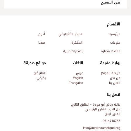
في المسيح
الأقسام
الرئيسية
المركز الكاثوليكي
أديان
منوعات
المفكرة
ميديا
مقالات مختارة
إصدارات حبرية
روابط مفيدة
اللغات
مواقع صديقة
خريطة الموقع
عربي
الفاتيكان
من نحن
English
بكركي
اتصل بنا
Française
اتصل بنا
بناية رياض أبو جودة - الطابق الثاني
جل الديب الشارع الرئيسي
المتن, لبنان
9614710787
info@centrecatholique.org