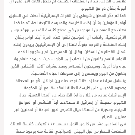
ملابسات الحادث. بيد أن السلطات الكنسية لم تحصل لغاية الآن على أي
أجوبة بشأن دوافع الهجوم.
هذا ثم ذكّر المطران شوملي بأن القوات الإسرائيلية أعطت في السابق
أوامر للمؤمنين بشأن إخلاء الكنيسة والمدرسة التابعة لها، تماما كما
فعلت مع المهجرين الموجودين في مجمّع كنيسة القديس بورفيريوس
الأرثوذكسية. وأضاف أن المؤمنين تلقوا هذه المرة أيضا أوامر بشأن
إخلاء المنطقة والتوجه جنوباً، لافتا إلى أن الإسرائيليين يريدون إخلاء
شمال القطاع من السكان. وقال إن المسيحيين لم يستجيبوا لهذه
الأوامر لأنهم يخافون من الذهاب إلى الجنوب، حيث لا يوجد طعام ولا
مياه ولا أدوية، وسيجدون أنفسهم وسط عشرات آلاف الأشخاص الذين
يعانون من الجوع ويفتقرون إلى مقومات الحياة الأساسية.
وتساءل سيادته عما إذا كانت توجد صلة بين تجاهل الأوامر المعطاة
وهجوم الخميس على كنيسة العائلة المقدسة، مع أن الحكومة
الإسرائيلية عبرت، من خلال وزارة الخارجية، عن ألمها العميق حيال
الهجوم، مضيفة أن إسرائيل لا تستهدف أبداً الكنائس أو المواقع
الدينية، ومعبرة عن أسفها حيال التعرض لدور العبادة أو لمدنيين غير
معنيين بالصراع.
في السادس عشر من كانون الأول ديسمبر ٢٠٢٣ تعرضت كنيسة العائلة
المقدسة للحصار من قبل الجيش الإسرائيلي قناعة منه بوجود منصة