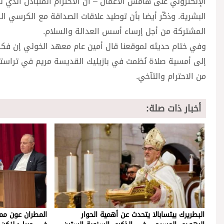
الإلكتروني على هامش الأعمال – أن الاحترام المتبادل الذي 
البشرية. وذكّر أيضا بأن توطيد علاقات الصداقة مع الكرسي ا
المشتركة من أجل إرساء أسس العدالة والسلام.
وفي ختام حديثه لموقعنا قال أمين عام معهد الخوئي إن فكره 
إلى أمسية صلاة نُظمت في بازيليك القديسة مريم في تراستي
من الاحترام والتآخي.
أخبار ذات صلة:
البطريرك بيتسابالا يتحدث عن أهمية الحوار
المطران عون ممث