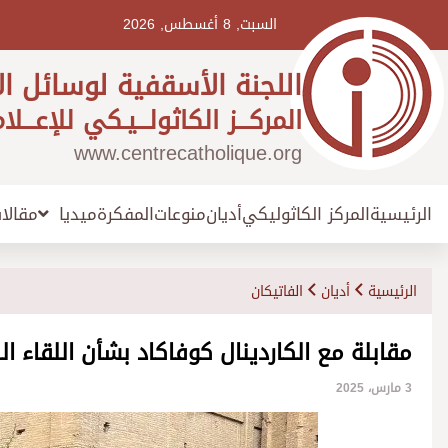
Ski
t
السبت, 8 أغسطس, 2026
conten
اللجنة الأسقفية لوسائل ال
المركـــز الكاثولـــيـكي للإعـــلا
www.centrecatholique.org
الرئيسية
المركز الكاثوليكي
أديان
منوعات
المفكرة
مقالا
ميديا
الرئيسية
أديان
الفاتيكان
مقابلة مع الكاردينال كوفاكاد بشأن اللقاء 
3 مارس، 2025