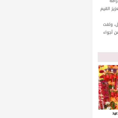
رامة
زيز القيم
ل، ولفت
ن أجواء
عيد