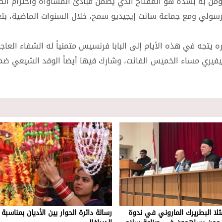
نؤمن به بشدة هو المفتاح الذي يضمن مبادئ المساواة واحترام الك
لرسولي ومع جماعة سانت إيجيديو سمح، خلال السنوات الماضية، بتع
يتجه في هذه الأيام إلى البابا فرنسيس متمنياً له الشفاء العاج
فيري مساء الخميس الفائت، وشارك فيها أيضاً الوفد الشيعي ضم
لا البطريرك الماروني في ندوة
رسالة دائرة الحوار بين الأديان بمناسبة 