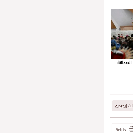
 الصداقة
ت إيجيديو
طباعة