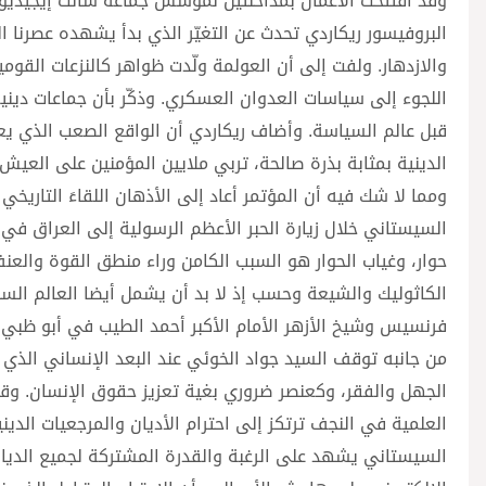
وقد افتُتحت الأعمال بمداخلتين لمؤسس جماعة سانت إيجيديو ا
البروفيسور ريكاردي تحدث عن التغيّر الذي بدأ يشهده عصرنا ا
والازدهار. ولفت إلى أن العولمة ولّدت ظواهر كالنزعات القوم
اللجوء إلى سياسات العدوان العسكري. وذكّر بأن جماعات دينية
قبل عالم السياسة. وأضاف ريكاردي أن الواقع الصعب الذي يعيش
الدينية بمثابة بذرة صالحة، تربي ملايين المؤمنين على العيش
ومما لا شك فيه أن المؤتمر أعاد إلى الأذهان اللقاءَ التاريخ
حوار، وغياب الحوار هو السبب الكامن وراء منطق القوة والع
الكاثوليك والشيعة وحسب إذ لا بد أن يشمل أيضا العالم السن
فرنسيس وشيخ الأزهر الأمام الأكبر أحمد الطيب في أبو ظبي عام ٩
من جانبه توقف السيد جواد الخوئي عند البعد الإنساني الذي ي
الجهل والفقر، وكعنصر ضروري بغية تعزيز حقوق الإنسان. وقال إ
العلمية في النجف ترتكز إلى احترام الأديان والمرجعيات الدينية
السيستاني يشهد على الرغبة والقدرة المشتركة لجميع الديا