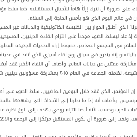
، على ضرورة أن نترك إرثاً هاماً للأجيال المستقبلية. كما سلط 
يان في عالم اليوم الذي هو بأمس الحاجة إلى السلام.
 الذي أطلق الحوار بين الكنيسة الكاثوليكية والديانات غير المسي
ذ عاد ليسلط الضوء مجدداً على التزام القادة الدينيين، المسيحيي
سلام في المجتمع المعاصر، خصوصا إزاء التحديات الجديدة المطروح
مبالياتسو إنه يندرج في سياق روح لقاء أسيزي الذي عُقد في مدين
 من البابا يوحنا بولس الثاني عام ١٩٨٦ وشهد مشاركة ممثلين عن ديانات العالم. وأضاف أن اللقاء الأخير عُقد 
الذكرى السنوية العاشرة لأول مؤتمر للحوار بين الكاثوليك والشيعة، نظمته الجماعة في العام ٢٠١٥ بمشا
إن المؤتمر، الذي عُقد خلال اليومين الماضيين، سلط الضوء على أ
فرنسيس. وأضاف أنه إذا ما نظرنا إلى الأحداث التي يشهدها عالمنا 
 غياب الحرب وحسب، لأنه أيضا التزام روحي يهدف إلى بلوغ نظرة م
لغد، ولفت إلى ضرورة أن يكون المستقبل مرتكزا إلى الرحمة والاهت