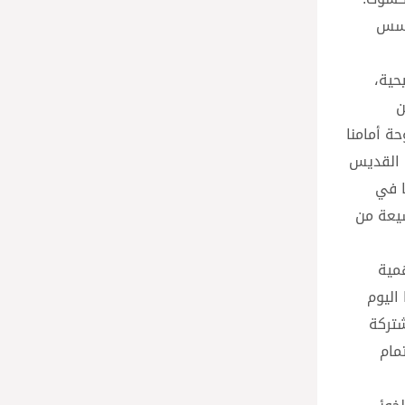
مؤسس
حية،
ن
ة أمامنا
ة القديس
أيضا في
ركة مسؤولين دينيين شيعة من
همية
اليوم
شتركة
مام