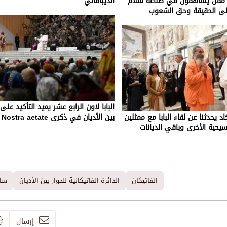
 ممن يساهمون في صناعة سلام
الديبافالي
ى الحقيقة وحق الشعوب
البابا لاون الرابع عشر يعيد التأكيد على
اد يحدثنا عن لقاء البابا مع ممثلين
بين الأديان في ذكرى Nostra aetate
يحية الأخرى وباقي الديانات
الفاتيكان
الدائرة الفاتيكانية للحوار بين الأديان
سان
إرسال