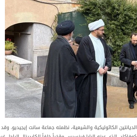
الديانتين الكاثوليكية والشيعية، نظمته جماعة سانت إيجيديو. وقد 
ل كوفاكاد، الذي عينه البابا فرنسيس مؤخراً خلفاً للكاردينال الراحل غ