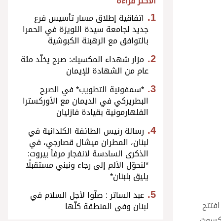
الأكثر قراءة
اتفاقية إطلاق مسار تأسيس فرع
جديد لجامعة سيدة اللويزة في الحمرا
بالتوافق مع الرهبنة الكبوشية
مزار شهداء المكسيك: صرح يخلّد مئة
عام من الشهادة للإيمان
*سمفونية التطويب* في الصرح
البطريركي في الديمان مع الأوركسترا
الفلهارمونية بقيادة فازليان
رسالة رئيس الطائفة الكلدانية في
لبنان، المطران ميشال قصارجي، في
الذكرى السادسة لانفجار مرفأ بيروت:
*لنحوّل الألم إلى رجاء ونبني مستقبلًا
يليق بلبنان*
عبد الساتر : صلّوا لأجل السلام في
افتتح
لبنان وفي المنطقة كلّها
يكسوت.