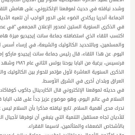
وشدد نيافته في حديث لموقعنا الإلكتروني، على هامش اللقاء
الجماعة أندريا ريكادي الضوء على الدور الواجب أن تلعبه الأد
في الذكرى السنوية الستين لصدور الإعلان المجمعي “في عصرنا”
اكتسب اللقاء الذي استضافته جماعة سانت إيجيديو ميزة هامة إ
والمسلمين، وبالتحديد الكاثوليك والشيعة، في إرساء أسس ال
اليوم. عن هذا اللقاء، قال رئيس جماعة سانت إيجيدو ماركو إ
فرنسيس، برغبة
العراق وبلدان أخرى في الشرق الأوسط.
في حديثه لموقعنا الإلكتروني قال الكاردينال جاكوب كوفاكاد 
السلام في عالم اليوم، وهو موضوع عزيز جداً على قلب البابا 
ندرك مدى أهمية السلام. تابع نيافته مذكرا بأن السلام ليس
للأديان تجاه مستقبل التنمية التي ينبغي أن نوفرها لأجيال ا
بالأشخاص الضعفاء والمتألمين، لاسيما الفقراء.