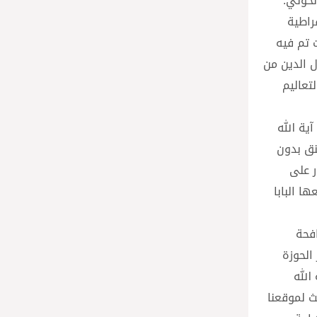
لخوئي.
راطية
 تم فيه
ل الدين من
تعاليم
ية الله
 عالمنا يختنق بدون
ر على
ا البابا
افحة
الحوزة
الله
ث لموقعنا