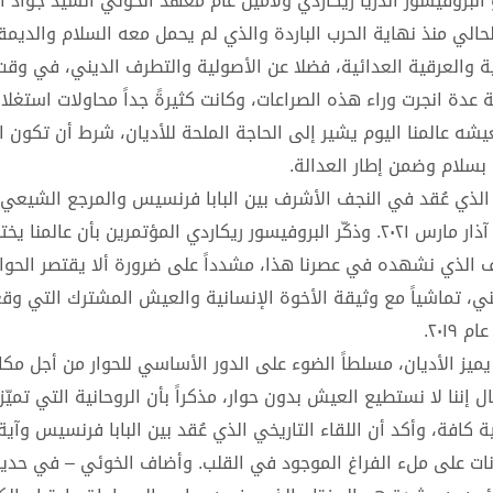
لبروفيسور أندريا ريكاردي ولأمين عام معهد الخوئي السيد جواد ا
لحالي منذ نهاية الحرب الباردة والذي لم يحمل معه السلام والديمق
ية والعرقية العدائية، فضلا عن الأصولية والتطرف الديني، في وقت
 عدة انجرت وراء هذه الصراعات، وكانت كثيرةً جداً محاولات استغلا
ه عالمنا اليوم يشير إلى الحاجة الملحة للأديان، شرط أن تكون ال
 بسلام وضمن إطار العدالة.
ي الذي عُقد في النجف الأشرف بين البابا فرنسيس والمرجع الشيعي آ
السيستاني خلال زيارة الحبر الأعظم الرسولية إلى العراق في آذار مارس ٢٠٢١. وذكّر البروفيسور ريكاردي المؤتمرين بأن
نف الذي نشهده في عصرنا هذا، مشدداً على ضرورة ألا يقتصر الحوا
ي، تماشياً مع وثيقة الأخوة الإنسانية والعيش المشترك التي وقعه
٢٠١.
ميز الأديان، مسلطاً الضوء على الدور الأساسي للحوار من أجل مك
ننا لا نستطيع العيش بدون حوار، مذكراً بأن الروحانية التي تميّز 
 كافة، وأكد أن اللقاء التاريخي الذي عُقد بين البابا فرنسيس وآية 
نات على ملء الفراغ الموجود في القلب. وأضاف الخوئي – في حدي