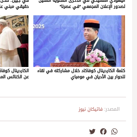
اليهودي المسيحي في الذكرى السنوية الستين
في جبيل: لنكن
لصدور الإعلان المجمعي *في عصرنا*
حقيقي مبني عل
كلمة الكاردينال كوفاكاد خلال مشاركته في لقاء
الكاردينال كوفاك
للحوار بين الأديان في مومباي
عن الكنائس المس
المصدر:
فاتيكان نيوز
Twitter
Facebook
WhatsApp