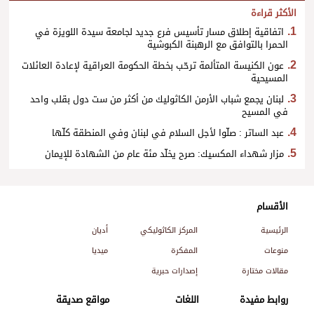
الأكثر قراءة
اتفاقية إطلاق مسار تأسيس فرع جديد لجامعة سيدة اللويزة في
الحمرا بالتوافق مع الرهبنة الكبوشية
عون الكنيسة المتألمة ترحّب بخطة الحكومة العراقية لإعادة العائلات
المسيحية
لبنان يجمع شباب الأرمن الكاثوليك من أكثر من ست دول بقلب واحد
في المسيح
عبد الساتر : صلّوا لأجل السلام في لبنان وفي المنطقة كلّها
مزار شهداء المكسيك: صرح يخلّد مئة عام من الشهادة للإيمان
الأقسام
الرئيسية
المركز الكاثوليكي
أديان
منوعات
المفكرة
ميديا
مقالات مختارة
إصدارات حبرية
روابط مفيدة
اللغات
مواقع صديقة