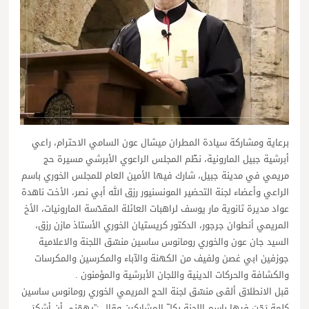
برعاية ومشاركة سيادة المطران ميشال عون السامي الاحترام، راعي
أبرشية جبيل المارونية، نظّم المجلس الراعوي الأبرشي مسيرة حج
مريمي في مدينة جبيل، شارك فيها الأمين العام للمجلس الخوري باسم
الراعي وأعضاء لجنة التحضير المونسنيور رزق الله أبي نصر، الأخت ناهدة
عواد مديرة ثانوية مار يوسف لراهبات العائلة المقدّسة المارونيات، الأخ
المريمي أنطوان جرجور، الدكتور كريستيان الخوري الأستاذ مازن رزق،
السيد جان عون والخوري رومانوس ساسين منسّق اللجنة والاعلامية
جوزفين ابي غصن ولفيف من الكهنة والآباء والمكرسين والمكرسات
والكشافة والحركات الدينية واللجان الأبرشية والمؤمنون .
قبل الانطلاق ألقى منسّق لجنة الحج المريمي الخوري رومانوس ساسين
كلمة رَحّبَ فيها باسم اللجنة بكلّ المشاركين وقال :”يهمّني أن أشكرَ