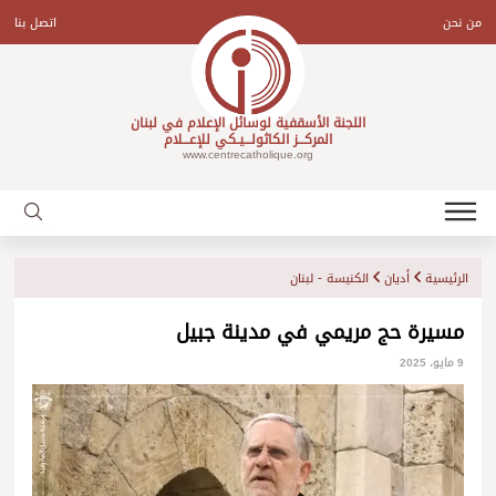
Ski
t
من نحن
اتصل بنا
conten
اللجنة الأسقفية لوسائل الإعلام في لبنان
المركـــز الكاثولـــيـكي للإعـــلام
www.centrecatholique.org
الرئيسية
أديان
الكنيسة - لبنان
مسيرة حج مريمي في مدينة جبيل
9 مايو، 2025