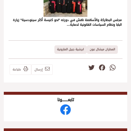
مجلس البطاركة والأساقفة ناقش في دورته *نحو كنيسة أكثر سينودسية* زيارة
البابا ونظام السياسات القانونية لحماية…
المطران ميشال عون
ابرشية جبيل المارونية
Twitter
Facebook
WhatsApp
إرسال
طباعة
تابعــــــــــونا