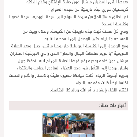
بعدها القى المطران ميشال عون صلاة الإفتتاح وقدّم الدكتور
كريستيان خوري نبذة تاريخيّة عن سيدة السواح .
ثم إنطلق مسارُ الحجّ من سيدة السواح الى سيدة الوردية، سيدة قصوبا
وكنيسة السيدة
وفي كلّ محطة تُلِيت نبذة تاريخيّة عن الكنيسة، وصلاة وبيت من
المسبحة وترتيلة حتى الوصول إلى المحطة التالية.
ومع الوصول إلى الكنيسة اليوبيلية مار يوحنا مرقس جبيل وبعد الصلاة
المريمية “يا مريم سلطانة الجبال والبحار ” القى راعي الابرشية المطران
ميشال عون كلمة روحية رفع فيها الصلاة الى أم الله لتحفظ جبيل
ولبنان ،ودعا إلى التأمل في وجه العذراء الهادئ الصامت والاقتداء
بمريم أيقونة الرجاء. كانت حياتها مسيرة مليئة بالانتظار والألم والصمت
لكنها ايضاً كانت مفعمة بالرجاء.
اختُتم اللقاء بإنشاد يا أمّ الله وبالبركة الختاميّة.
أخبار ذات صلة: