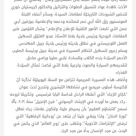
الأخت ناهدة عواد لتنسيق الصلوات والتراتيل والدكتور كريستيان خوري
لتحضير الشروحات التاريخيّة لمقامات السيدة، وسائر أعضاء اللجنة
المونسنيور رزق الله أبي نصر لنصائحه ودعمه والإعلامية جوزفين أبي
غصن التي تابعت الأمور التقنية للإعلان والإعلام.” وشكر القيّمين على
المقامات الروحية ورئيس بلدية بلاط الأستاذ عبدو العتيّق لتسهيل
العمل اللوجيستي في نطاق بلديته ورئيس بلدية جبيل المهندس
وسام زعرور لتسهيل انتظام المسيرة في مدينة جبيل ورئيسة الصليب
الأحمر السيّدة رنده الكلاب وللسادة غابي صليبا ورامي صادق
لتقديمهم السيارة والصوت ولرعية بلاط التي قدّمت تمثال السيّدة
العذراء.
وأضاف هذه المسيرة المريمية تتزامن مع السنة اليوبيليّة تذكّرنا أنّ
للكنيسة أسلوب مريميّ في نشاطها التبشيري وتندرج تحت عنوان
“حُجّاج الرّجاء” التي أعلنها الراحل قداسة البابا فرنسيس. وتكريمًا لروحه
، ردّد بعض ما أورده في الإرشاد الرسولي ” فرح الإنجيل” سنة ٢٠١٢، بألّا
نسمح “للتشاؤم العقيم” بأن يسيطر علينا، ولنكون علامات رجاء نفعّل
“ثورة الحنان”. ولذا ينبغي علينا أن نبتعد عن “روحانية الرفاهية” التي
ترفض “الإلتزامات الأخوية”؛ ونتغلب على “روح العالم” الذي يكمن في
البحث عن مجد الإنسان بدلًا من مجد الربّ.