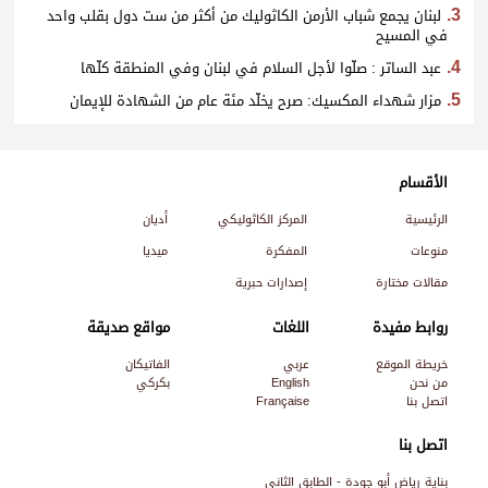
لبنان يجمع شباب الأرمن الكاثوليك من أكثر من ست دول بقلب واحد
في المسيح
عبد الساتر : صلّوا لأجل السلام في لبنان وفي المنطقة كلّها
مزار شهداء المكسيك: صرح يخلّد مئة عام من الشهادة للإيمان
الأقسام
الرئيسية
المركز الكاثوليكي
أديان
منوعات
المفكرة
ميديا
مقالات مختارة
إصدارات حبرية
روابط مفيدة
اللغات
مواقع صديقة
خريطة الموقع
عربي
الفاتيكان
من نحن
English
بكركي
اتصل بنا
Française
اتصل بنا
بناية رياض أبو جودة - الطابق الثاني