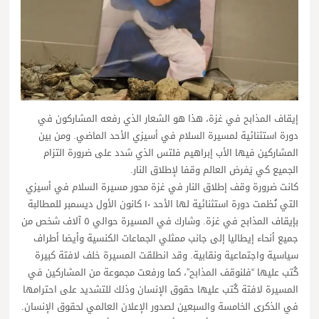
إيقاف المذابح في غزة، هذا هو الشعار الذي رفعه المشاركون في
دورة استثنائية لمسيرة السلام في أسيزي الأحد الماضي. ومن بين
المشاركين فيها الأب إبراهيم فلتس الذي شدد على ضرورة التزام
الجميع كي يَفرض العالم وقفا لإطلاق النار.
كانت ضرورة وقف إطلاق النار في غزة محور مسيرة السلام في أسيزي
التي نُظمت دورة استثنائية لها الأحد ١٠ كانون الأول ديسمبر للمطالبة
بإيقاف المذابح في غزة. وشارك في المسيرة حوالي ٥ آلاف شخص من
جميع أنحاء إيطاليا إلى جانب ممثلي الجماعات الكنسية وأيضا أطراف
سياسية واجتماعية ونقابية. وقد انطلقت المسيرة خلف لافتة كبيرة
كُتب عليها “فلنوقف المذابح”، كما ورفعت مجموعة من المشاركين في
المسيرة لافتة كُتب عليها حقوق الإنسان وذلك للتشديد على احترامها
في الذكرى الخامسة والسبعين لصدور الإعلان العالمي لحقوق الإنسان.