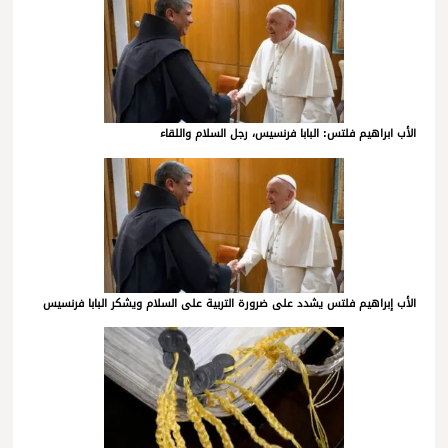
الأب ابراهيم فلتس: البابا فرنسيس، رجل السلام واللقاء
الأب إبراهيم فلتس يشدد على ضرورة التربية على السلام ويشكر البابا فرنسيس