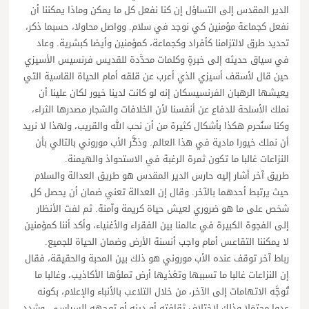
الدير المقدس إلى التساؤل إن كنا نفعل كل ما يمكن وماذا يمكننا أن
نفعل كجماعة مؤمنين كي نوجد في سلام. وواصل محاولا، حسبما ذكر،
تحديد طرق لالتزامنا كأفراد وكجماعة، كمؤمنين وأيضا كبشرية. وعاد
في سياق حديثه إلى خبرةٍ وكلمات محدَّدة للقديس فرنسيس الأسيزي
حين قال لأسقف أسيزي الذي أعرب عن قلقه أمام الحياة القاسية التي
يعيشها الرهبان الفرنسيسكان إنه لو كانت لدينا خيور لكان علينا أن
نملك الأسلحة للدفاع عن أنفسنا لأن الخلافات والشجار مصدرها الثراء،
وكنا سنُحرم هكذا بأشكال كثيرة من أن نحب الله والقريب، ولهذا لا نريد
أن نملك خيورا مادية في هذا العالم. وذكَّر الأب موروني بالتالي بأن
النزاعات غالبا ما تكون ثمرة الرغبة في الاستحواذ والهيمنة.
طريق آخر أشار إليه حارس الدير المقدس هو طريق العدالة والسلام
حيث يرتبط أحدهما بالآخر. وقال إن العدالة تعني ضمان أن يحصل كل
شخص على ما هو ضروري لعيش حياة كريمة وآمنة. ثم لفت الأنظار
إلى الفجوة الكبيرة في عالمنا بين الفقراء والأغنياء، وأكد أننا كمؤمنين
لا يمكننا التقاعس أمام واجب أنسنة الأرض وضمان الحياة للجميع.
رباط آخر توقف عنده الأب موروني هو ذلك بين المحبة والحقيقة، فقال
إن النزاعات غالبا ما تسببها وتغذيها أرض تملؤها الأكاذيب، وغالبا ما
تُوجَّه الاتهامات إلى الآخر، من خلال التلاعب بالأنباء والإعلام، بكونه
عدوا محتمَلا وذلك لاختلاف ثقافته أو دينه أو توجهه السياسي. وشدد