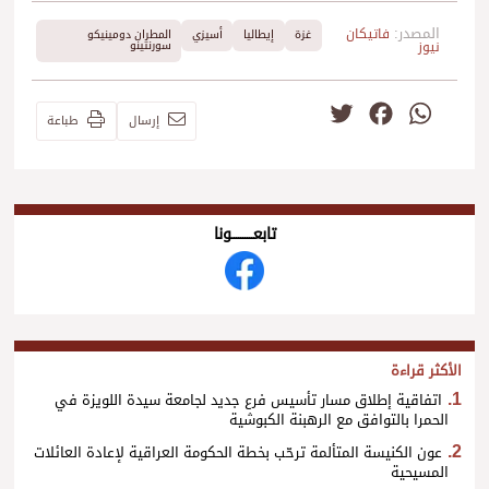
المصدر:
فاتيكان
غزة
إيطاليا
أسيزي
المطران دومينيكو
نيوز
سورنتينو
Twitter
Facebook
WhatsApp
إرسال
طباعة
تابعــــــــــونا
الأكثر قراءة
اتفاقية إطلاق مسار تأسيس فرع جديد لجامعة سيدة اللويزة في
الحمرا بالتوافق مع الرهبنة الكبوشية
عون الكنيسة المتألمة ترحّب بخطة الحكومة العراقية لإعادة العائلات
المسيحية