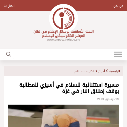
Ski
t
من نحن
اتصل بنا
conten
اللجنة الأسقفية لوسائل الإعلام في لبنان
المركـــز الكاثولـــيـكي للإعـــلام
www.centrecatholique.org
الرئيسية
أديان
الكنيسة - عالم
مسيرة استثنائية للسلام في أسيزي للمطالبة
بوقف إطلاق النار في غزة
13 ديسمبر، 2023