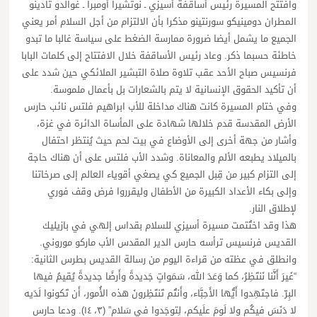
وافتتح المسيرة رئيس أساقفة أسيزي ـ نوتشيرا أومبرا ـ غوالدو تادينو
المطران دومينيكو سورنتينو مذكرا بأن الالتزام من أجل السلام أمر يعني
الجميع ما يشمل أيضا ضرورة ممارسة الضغط على سياسة غالبا ما تبدو
خاطئة حسبما ذكر. وعاد رئيس الأساقفة خلال الافتتاح إلى كلمات البابا
فرنسيس صباح الأحد عقب تلاوة صلاة التبشير الملائكي حين شدد على
أن تأكيد الحقوق الإنسانية لا يتم بالشعارات بل بأعمال ملموسة.
وفي ختام المسيرة كانت هناك مداخلة للأب ابراهيم فلتس نائب حارس
الأرض المقدسة قدم خلالها شهادة على المأساة الدائرة في غزة،
وأشار من جهة أخرى إلى الأوضاع في بيت لحم حيث يُنتظر احتفال
بالميلاد يطبعه الألم والمعاناة. وشدد الأب فلتس على أن هناك حاجة
إلى التزام كبير من قِبل الجميع كي يصغي أقوياء العالم إلى صرخاتنا
وإلى بكاء الأعداد الكبيرة من الأطفال وليقرروا فرض وقف فوري
لإطلاق النار.
هذا وقد اختُتمت مسيرة أسيزي للسلام بقداس إلهي في بازيليك
القديس فرنسيس ترأسه حارس الدير المقدس الأب ماركو موروني.
وانطلق في عظته من قراءة اليوم من رسالة القديس بطرس الثانية:
“غَيرَ أَنَّنا نَنتَظِرُ، كما وَعَدَ الله، سَمَواتٍ جَديدةً وأَرضًا جديدةً يُقيمُ فيها
البِرّ. فاجتَهِدوا أَيُّها الأَحِبَّاء، وأَنتُم تَنتَظِرونَ هذه الأُمور، أَن تَكونوا لَدَيه
لا دَنَسَ فيكُم ولا لَومَ علَيكم، لِتوجَدوا في سَلام” (٣، ١٤). ودعا حارس