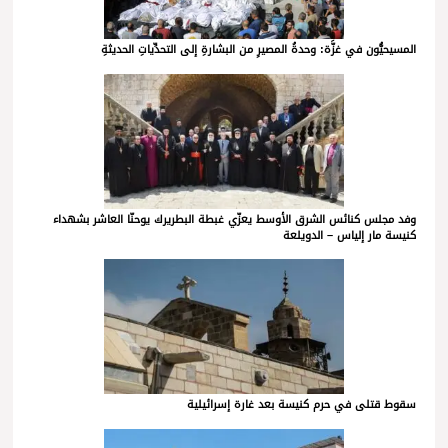
المسيحيُّون في غزَّة: وحدةُ المصيرِ من البشارةِ إلى التحدِّياتِ الحديثةِ
وفد مجلس كنائس الشرق الأوسط يعزّي غبطة البطريرك يوحنّا العاشر بشهداء
كنيسة مار إلياس – الدويلعة
سقوط قتلى في حرم كنيسة بعد غارة إسرائيلية