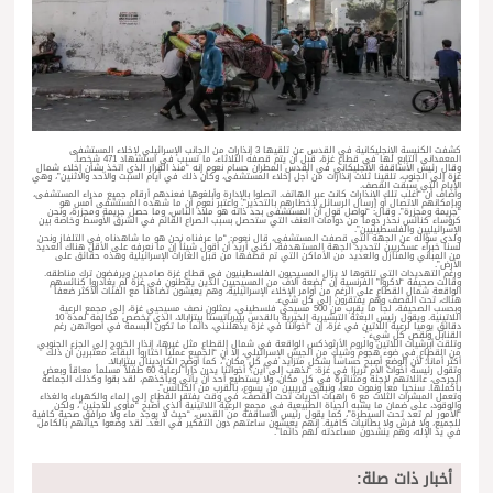
كشفت الكنيسة الإنجليكانية في القدس عن تلقيها 3 إنذارات من الجانب الإسرائيلي لإخلاء المستشفى
المعمداني التابع لها في قطاع غزة، قبل أن يتم قصفه الثلاثاء، ما تسبب في استشهاد 471 شخصاً.
وقال رئيس الأساقفة الأنجليكاني في القدس المطران حسام نعوم إنه “منذ القرار الذي اتخذ بشأن إخلاء شمال
غزة إلى الجنوب، تلقينا ثلاث إنذارات من أجل إخلاء المستشفى، وكان ذلك في أيام السبت والأحد والاثنين”، وهي
الأيام التي سبقت القصف.
وأضاف أن “أغلب تلك الإنذارات كانت عبر الهاتف. اتصلوا بالإدارة وأبلغوها فعندهم أرقام جميع مدراء المستشفى،
وبإمكانهم الاتصال أو إرسال الرسائل لإخطارهم بالتحذير”. واعتبر نعوم أن ما شهده المستشفى أمس هو
“جريمة ومجزرة”. وقال: “نواصل قول أن المستشفى بحد ذاته هو ملاذ الناس، وما حصل جريمة ومجزرة، ونحن
كرؤساء كنائس نحذر دوماً من دوامات العنف التي ستحصل بسبب الصراع القائم في الشرق الأوسط وخاصة بين
الإسرائيليين والفلسطينيين”.
ولدى سؤاله عن الجهة التي قصفت المستشفى، قال نعوم: “ما عرفناه نحن هو ما شاهدناه في التلفاز ونحن
لسنا خبراء عسكريين لتحديد الجهة المستهدفة، لكني أريد أن أقول شيئاً إن ما نعرفه على الأقل هناك العديد
من المباني والمنازل والعديد من الأماكن التي تم قصفها من قبل الغارات الإسرائيلية وهذه حقائق على
الأرض”.
ورغم التهديدات التي تلقوها لا يزال المسيحيون الفلسطينيون في قطاع غزة صامدين ويرفضون ترك مناطقه.
وقالت صحيفة “لاكروا” الفرنسية إن “بضعة آلاف من المسيحيين الذين يقطنون في غزة لم يغادروا كنائسهم
الواقعة شمال القطاع على الرغم من أوامر الإخلاء الإسرائيلية، وهم يعيشون تضامناً مع الفئات الأكثر ضعفاً
هناك، تحت القصف وهم يفتقرون إلى كل شيء.
وبحسب الصحيفة، لجأ ما يقرب من 500 مسيحي فلسطيني، يمثلون نصف مسيحيي غزة، إلى مجمع الرعية
اللاتينية. ويقول رئيس البعثة التبشيرية الخيرية بالقدس بييرباتيستا بيتزابالا، الذي يخصص مكالمة لمدة 10
دقائق يوميا لرعية اللاتين في غزة، إن “أخواننا في غزة يذهلنني، دائما ما تكون البسمة في أصواتهن رغم
القنابل ونقص كل شيء”.
وتلقت أبرشيات اللاتين والروم الأرثوذكس الواقعة في شمال القطاع مثل غيرها، إنذار الخروج إلى الجزء الجنوبي
من القطاع في ضوء هجوم وشيك من الجيش الإسرائيلي، إلا أن “الجميع عملياً اختاروا البقاء، معتبرين أن ذلك
أكثر أماناً؛ لأن الوضع أصبح حساساً بشكل متزايد في كل مكان”، كما أوضح الكاردينال بيتزابالا.
وتقول رئيسة أخوات الأم تريزا في غزة: “نذهب إلى أين؟ أخواتنا يدرن داراً لرعاية 60 طفلاً مسلماً معاقاً وبعض
الجرحى، عائلاتهم لاجئة ومتناثرة في كل مكان، ولا يستطيع أحد أن يأتي ويأخذهم، لقد بقوا وكذلك الجماعة
بأكملها. سنحيا معاً ونموت معاً، ونبقى قريبين من يسوع، بالقرب من الكنائس”.
وتعمل المبشرات الثلاث مع 6 راهبات أخريات تحت القصف، في وقت يفتقر القطاع إلى الماء والكهرباء والغذاء
والوقود، على ضمان ما يشبه الحياة الطبيعية في مجمع الرعية اللاتينية الذي أصبح “مأوى للاجئين”، ولكن
“الأمور لم تعد تحت السيطرة”، كما يقول رئيس الاساقفة من القدس، “حيث لا يوجد ماء ولا مرافق صحية كافية
للجميع، ولا فرش ولا بطانيات كافية. إنهم يعيشون ساعتهم دون التفكير في الغد. لقد وضعوا حياتهم بالكامل
في يد الإله، وهم ينشدون مساعدته لهم دائما”.
أخبار ذات صلة: