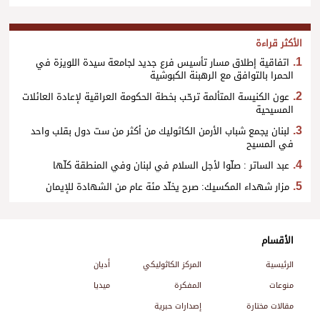
الأكثر قراءة
اتفاقية إطلاق مسار تأسيس فرع جديد لجامعة سيدة اللويزة في
الحمرا بالتوافق مع الرهبنة الكبوشية
عون الكنيسة المتألمة ترحّب بخطة الحكومة العراقية لإعادة العائلات
المسيحية
لبنان يجمع شباب الأرمن الكاثوليك من أكثر من ست دول بقلب واحد
في المسيح
عبد الساتر : صلّوا لأجل السلام في لبنان وفي المنطقة كلّها
مزار شهداء المكسيك: صرح يخلّد مئة عام من الشهادة للإيمان
الأقسام
الرئيسية
المركز الكاثوليكي
أديان
منوعات
المفكرة
ميديا
مقالات مختارة
إصدارات حبرية