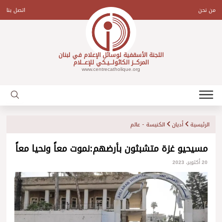
Ski
t
من نحن
اتصل بنا
conten
اللجنة الأسقفية لوسائل الإعلام في لبنان
المركـــز الكاثولـــيـكي للإعـــلام
www.centrecatholique.org
الرئيسية
أديان
الكنيسة - عالم
مسيحيو غزة متشبثون بأرضهم:نموت معاً ونحيا معاً
20 أكتوبر، 2023