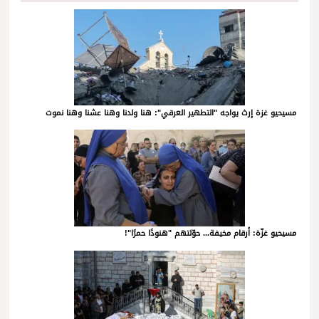
مسيحيو غزة إرث يواجه "التطهير العرقي": هنا ولدنا وهنا عشنا وهنا نموت
مسيحيو غزّة: أرقام مخيفة... حوّلتهم "هنودًا حمرًا"!