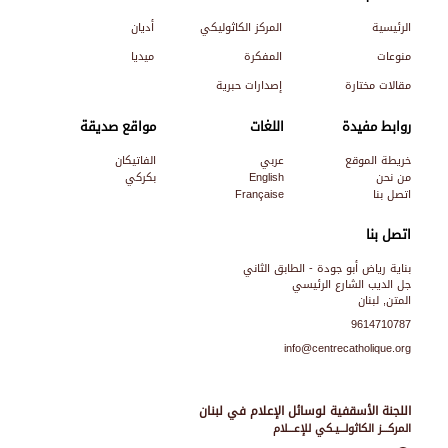
الرئيسية
المركز الكاثوليكي
أديان
منوعات
المفكرة
ميديا
مقالات مختارة
إصدارات حبرية
روابط مفيدة
اللغات
مواقع صديقة
خريطة الموقع
عربي
الفاتيكان
من نحن
English
بكركي
اتصل بنا
Française
اتصل بنا
بناية رياض أبو جودة - الطابق الثاني
جل الديب الشارع الرئيسي
المتن, لبنان
9614710787
info@centrecatholique.org
اللجنة الأسقفية لوسائل الإعلام في لبنان
المركـــز الكاثولـــيـكي للإعـــلام