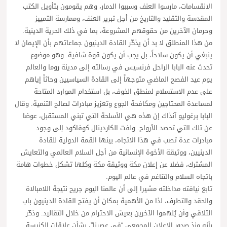
الانقسامات، مارسوا العنف وسببوا الدمار، وهم يقومون بتأويل الكتب
المقدسة والتقليد والتاريخ من أجل تبرير العنف، وممارسة التمييز
وحرمان الآخرين من حقوقهم المشروعة، بما في ذلك الحرية الدينية.
من هذا المنطلق لا بد أن يذكّر القادة الدينيون جماعاتهم بأن الإيمان لا
ينبغي أن يكون سلاحاً، بل يجب أن يكون قوة شافية. وهو موضوع
تحدث عنه البابا الراحل فرنسيس في رسالته إلى مدينة روما والعالم
يوم عيد الفصح الماضي متوجهاً إلى القادة السياسيين وحاثاً إياهم
على عدم الاستسلام لمنطق الخوف، بل استخدام الموارد المتاحة
لمساعدة المحتاجين ومكافحة الجوع وتعزيز مبادرات لصالح التنمية. وقال
البابا برغوليو آنذاك إن هذه هي الأسلحة التي تبني المستقبل، عوضا
عن تلك التي تحصد الأرواح. ولفت الكاردينال كوفاكود إلى وجود
مبادرات عدة تصب في هذا الاتجاه، بينها القمة الدولية للقادة
الدينيين، ووثيقة الأخوة الإنسانية من أجل السلام العالمي والتعايش
المشترك، فضلا عن إعلان مكة ووثيقة مكة وكلها تشكل خطوات هامة
باتجاه السلام والتناغم في عالم اليوم.
تابع نيافته مداخلته مشيرا إلى أن عالمنا اليوم جريح نتيجة اللامبالاة
والحقد والتطرف، لذا من الأهمية بمكان أن يفتح القادة الدينيون باب
التلاقي وأن يُلهموا الآخرين بعيش الاحترام من خلال التقاليد. وذكّر
بأنه منذ صدور الإعلان المجمعي “في عصرنا”، بشأن علاقات الكنيسة