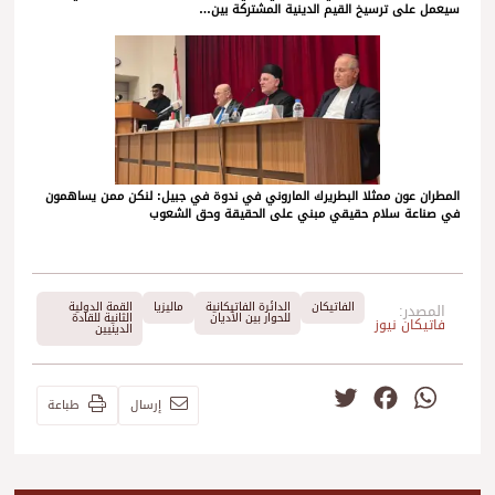
سيعمل على ترسيخ القيم الدينية المشتركة بين…
المطران عون ممثلا البطريرك الماروني في ندوة في جبيل: لنكن ممن يساهمون
في صناعة سلام حقيقي مبني على الحقيقة وحق الشعوب
الفاتيكان
الدائرة الفاتيكانية
ماليزيا
القمة الدولية
المصدر:
للحوار بين الأديان
الثانية للقادة
فاتيكان نيوز
الدينيين
Twitter
Facebook
WhatsApp
إرسال
طباعة