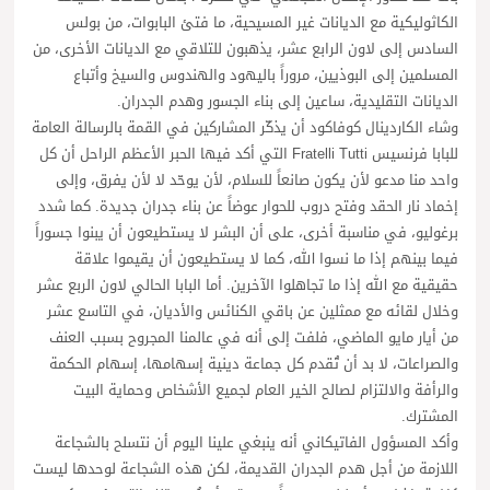
الكاثوليكية مع الديانات غير المسيحية، ما فتئ البابوات، من بولس
السادس إلى لاون الرابع عشر، يذهبون للتلاقي مع الديانات الأخرى، من
المسلمين إلى البوذيين، مروراً باليهود والهندوس والسيخ وأتباع
الديانات التقليدية، ساعين إلى بناء الجسور وهدم الجدران.
وشاء الكاردينال كوفاكود أن يذكّر المشاركين في القمة بالرسالة العامة
للبابا فرنسيس Fratelli Tutti التي أكد فيها الحبر الأعظم الراحل أن كل
واحد منا مدعو لأن يكون صانعاً للسلام، لأن يوحّد لا لأن يفرق، وإلى
إخماد نار الحقد وفتح دروب للحوار عوضاً عن بناء جدران جديدة. كما شدد
برغوليو، في مناسبة أخرى، على أن البشر لا يستطيعون أن يبنوا جسوراً
فيما بينهم إذا ما نسوا الله، كما لا يستطيعون أن يقيموا علاقة
حقيقية مع الله إذا ما تجاهلوا الآخرين. أما البابا الحالي لاون الربع عشر
وخلال لقائه مع ممثلين عن باقي الكنائس والأديان، في التاسع عشر
من أيار مايو الماضي، فلفت إلى أنه في عالمنا المجروح بسبب العنف
والصراعات، لا بد أن تُقدم كل جماعة دينية إسهامها، إسهام الحكمة
والرأفة والالتزام لصالح الخير العام لجميع الأشخاص وحماية البيت
المشترك.
وأكد المسؤول الفاتيكاني أنه ينبغي علينا اليوم أن نتسلح بالشجاعة
اللازمة من أجل هدم الجدران القديمة، لكن هذه الشجاعة لوحدها ليست