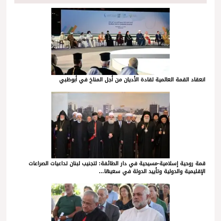
انعقاد القمة العالمية لقادة الأديان من أجل المناخ في أبوظبي
قمة روحية إسلامية-مسيحية في دار الطائفة: لتجنيب لبنان تداعيات الصراعات
الإقليمية والدولية وتأييد الدولة في سعيها…