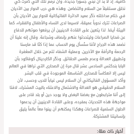
كافية، إذ لا بد أن نبني جسوراً جديدة، وأن نُرمم تلك التي دُمرت كي
نخلق مستقبلاً من السلام والتضامن. وهذه هي درب الحوار بين الأديان.
في ختام مداخلته ذكّر عميد الدائرة الفاتيكانية للحوار بين الأديان بأن
الصراعات تترك ندوباً عميقة، لاسيما لدى النساء والأطفال والفقراء، كما
البيئة أيضا. لذا يتعين على القادة الدينيين أن يرفعوا صوتهم للدفاع
عن ضحايا الصراعات وليتحدثوا عنهم بإنصاف وشجاعة. وقال إنه علينا أن
نضمد هذه الجراح لأننا سنُسأل يوم الحساب عما إذا كنّا قد مارسنا
الرحمة والرأفة مع الآخرين. وعملية الشفاء تتم من خلال المغفرة
وتطبيق العدالة وعدم طمس الحقائق. وذكّر الكاردينال كوفاكود بأن
البابا بندكتس السادس عشر قال مرة إن الصحارى التي نراها في العالم
ليس إلا انعكاساً للصحارى الشاسعة الموجودة في قلب البشر.
وأكد المسؤول الفاتيكاني أن السلام ليس غياباً للحرب وحسب، لأن
السلام الحقيقي هو العدالة والاشتمال والاعتناء بالبيت المشترك، لافتا
إلى أننا مترابطون مع بعضنا البعض ولا يوجد دين أو بلد قادر على
مواجهة هذه التحديات بمفرده، وعلى القادة الدينيين أن يدعموا
الحلول السلمية للصراعات وهكذا يمكنهم أن يبنوا معاً عالماً يليق
بإنسانيتنا المشتركة.
أخبار ذات صلة: