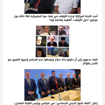
أحيت اللجنة المركزيّة لإدارة الأوقاف في نيابة صربا البطريركية لقاءً خاصًا حول
موضوع *دليل الأوقاف: أهمّيته والحاجة إليه*
البابا: مدعوون إلى أن تكونوا بناة سلام وتواجهوا عدم التسامح وتنيروا الطريق نحو
العدل والوئام
إعلان "اللقاء للحوار الديني الاجتماعي" في طرابلس ورئيس الهيئة الصفدي: