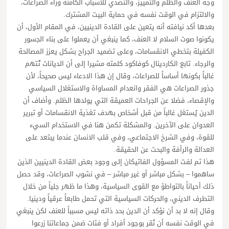
وجه العنف والظلم والتمييز، والتصدي للأسباب الكامنة وراء الصراعات،
والالتزام في الوقت نفسه في حماية البيت المشترك.
بعدها أكد نيافته أنه يتعين على القادة الدينيين، في المقام الأول، أن
يكونوا صوت السلام لا العنف، كما ينبغي أن يعملوا على بناء الجسور
الكفيلة بتخطي الانقسامات، وعلى تضميد الجراح بشكل يعزز المصالحة
والرجاء. تابع الكاردينال كوفاكود كلمته مشيرا إلى أن الديانات تُتهم
غالباً بكونها أساساً للصراعات، وقال إن هذا الادعاء ليس صحيحاً، لأن
جذور الصراعات هي الفقر وانعدام المساواة والاستغلال السياسي
والإقصاء، فضلا عن الجراحات العميقة التي يولدها الظلم. وأضاف أن
الدين يُستغل غالباً من قبل أشخاص بهدف تغذية الانقسامات أو تبرير
العدوان على الآخرين. والمشكلة تكمن هنا في الاستخدام السيء
للقوة، وفي الشرخ الاجتماعي، وفي قلب الانسان عندما يبتعد على
العدالة والرأفة والبحث عن الحقيقة.
هذا ثم لفت المسؤول الفاتيكان إلى وجود بعض القادة الدينيين الذين
ساهموا – بشكل مباشر أو غير مباشر – في نشوب الصراعات، وقد حصل
ذلك أحياناً بالتواطؤ مع القوى السياسية، وهذا ما ظهر جلياً من خلال
التطرف الديني، والحركات السياسية التي تحمل طابعاً عرقياً ودينيا.
وقال إنه لا بد أن نؤكد أن الدين بحد ذاته ليس مسبباً للعنف لكن ينبغي
في الوقت نفسه أن نُقر بوجود أفراد أو فئات ضمن جماعاتنا زرعوا