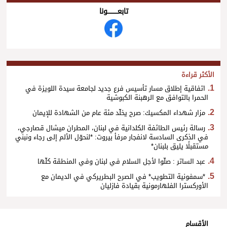
تابعــــــــــونا
الأكثر قراءة
اتفاقية إطلاق مسار تأسيس فرع جديد لجامعة سيدة اللويزة في
الحمرا بالتوافق مع الرهبنة الكبوشية
مزار شهداء المكسيك: صرح يخلّد مئة عام من الشهادة للإيمان
رسالة رئيس الطائفة الكلدانية في لبنان، المطران ميشال قصارجي،
في الذكرى السادسة لانفجار مرفأ بيروت: *لنحوّل الألم إلى رجاء ونبني
مستقبلًا يليق بلبنان*
عبد الساتر : صلّوا لأجل السلام في لبنان وفي المنطقة كلّها
*سمفونية التطويب* في الصرح البطريركي في الديمان مع
الأوركسترا الفلهارمونية بقيادة فازليان
الأقسام