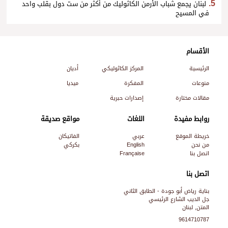
لبنان يجمع شباب الأرمن الكاثوليك من أكثر من ست دول بقلب واحد
في المسيح
الأقسام
الرئيسية
المركز الكاثوليكي
أديان
منوعات
المفكرة
ميديا
مقالات مختارة
إصدارات حبرية
روابط مفيدة
اللغات
مواقع صديقة
خريطة الموقع
عربي
الفاتيكان
من نحن
English
بكركي
اتصل بنا
Française
اتصل بنا
بناية رياض أبو جودة - الطابق الثاني
جل الديب الشارع الرئيسي
المتن, لبنان
9614710787