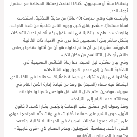
يقطنها سنة أو مسيحيون، لكنها افتقدت زحمتها المعتادة مع استمرار
أجواء الحذر.
وأوضحت هبة وهي مدرّسة (40 عامًا) من مدينة اللاذقية، استخدمت
اسمًا مستعارًا: «نشعر بقلق كبير، وجوه الناس شاحبة من شدة الخوف».
وتابعت: «لا نعلم ما ينتظرنا في المستقبل، رغم أنه لم تحدث انتهاكات
بشكل مباشر بحق المسيحيين كما جرى في الأحياء ذات الغالبية
العلوية»، مشيرة إلى أن ما تم تداوله هو أن من قُتلوا «قضوا برصاص
طائش أو خلال انتقالهم من مكان لآخر».
وفي بيان مشترك ليل السبت، دعا رعاة الكنائس المسيحية في
اللاذقية السكان إلى «عدم الانجرار وراء الشائعات».
وأفادوا في بيان مشترك عن «رسالة طمأنينة سمعناها في اللقاء الذي
اجتمعنا فيه مساء (السبت) مع وفد من قيادة إدارة الأمن العام في
سوريا»، موضحين: «تم خلال اللقاء نقل هواجس شعبنا وانطباعاته
ومعاناته هذه الأيام إلى القيادة».
ومنذ وصوله إلى دمشق عقب الإطاحة بالرئيس بشار الأسد، 8 كانون
الأول، حرص الشرع على طمأنة الأقليات، في وقت حثّه المجتمع الدولي
على إشراك جميع المكونات السورية في المرحلة الانتقالية. وتعهد
الشرع، الأحد، بمحاسبة المتورطين، وعدم السماح لأي «قوى خارجية»
بجرّ سوريا إلى «الحرب الأهلية».