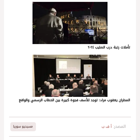
تأملات رتبة درب الصليب ٢٠٢٤
المطران يعقوب مراد: توجد للأسف فجوة كبيرة بين الخطاب الرسمي والواقع
المصدر:
أ ف ب
مسيحيو سوريا