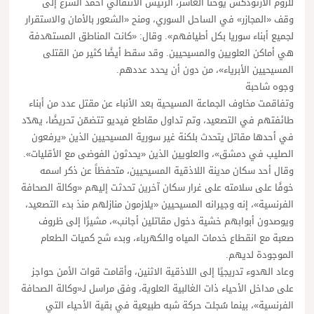
للروم الأرثوذكس يوحنا العاشر، الرئيس الانتقالي أحمد الشرع إلى
وقف «المجازر» في الساحل السوري، ومنح «الشعور بالأمان والاستقرار
لجميع أبناء سوريا بكل أطيافهم». وقال: «كانت المناطق المستهدفة
هي أماكن العلويين والمسيحيين. وقد سقط أيضًا كثير من القتلى
المسيحيين الأبرياء»، من دون أن يحدد عددهم.
وجوه شاحبة
وتفاقمت مخاوف الجماعة المسيحية بعد الأنباء عن مقتل عدد من أبناء
طائفتهم في التصعيد، وتم تداول مقاطع فيديو تتضمّن تحريضًا، يهدّد
في أحدها مقاتل يتحدث بلكنة غير سورية المسيحيين الذين «يرفعون
الصليب في دمشق»، والعلويين الذين «يحدثون الفوضى مع الأقليات».
وقال أحد سكان مدينة اللاذقية المسيحيين، متحفظاً عن ذكر اسمه
خوفًا على سلامته على غرار سكان آخرين تحدثت إليهم «وكالة الصحافة
الفرنسية»، إنه وجيرانه المسيحيين «يلازمون منازلهم منذ بدء التصعيد،
ويوصدون أبوابهم خشية دخول مقاتلين أجانب»، مشيرًا إلى ظروف
صعبة مع انقطاع خدمات المياه والكهرباء، وبدء شح كميات الطعام
الموجودة لديهم.
وعاد الهدوء تدريجيًا إلى اللاذقية الاثنين، وأقامت قوات الأمن حواجز
على مداخل الأحياء ذات الغالبية العلوية، وفق مراسل لـ«وكالة الصحافة
الفرنسية»، بينما سُجلت حركة شبه طبيعية في بقية الأحياء التي