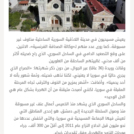
يعيش مسيحيون في مدينة اللاذقية السورية الساحلية مخاوف غير
مسبوقة، كما روى عدد منهم لـ«وكالة الصحافة الفرنسية»، الاثنين،
على وقع التصعيد الدامي في الساحل السوري، الذي راح ضحيته أكثر
من ألف مدني، غالبيتهم الساحقة من العلويين.
وقالت رويدة (36 عامًا) عبر الجوال، من دون ذكر شهرتها: «الصراع الذي
يجري حاليًا في سوريا لا يعنيني، لكننا نذهب ضحيته، وثمة شعور بأنه لا
أحد يحمينا». وأضافت: «أشعر بمزيج من الخوف والترقب تجاه المرحلة
المقبلة في سوريا، لكنني أصبحت متيقنة من أن الهجرة بشكل عام هي
الحل الوحيد»
والساحل السوري الذي يشهد منذ الخميس أعمال عنف غير مسبوقة
منذ وصول السلطة الجديدة إلى دمشق، هو إحدى المناطق التي
تعيش فيها الجماعة المسيحية في سوريا، والتي انخفض عددها من
نحو مليون قبل اندلاع النزاع عام 2011 إلى أقلّ من 300 ألف، جراء
موجات النزوح والهجرة، وفق تقديرات خبراء.