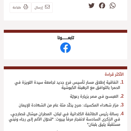
Twitter
Facebook
WhatsApp
إرسال
طباعة
تابعــــــــــونا
الأكثر قراءة
اتفاقية إطلاق مسار تأسيس فرع جديد لجامعة سيدة اللويزة في
الحمرا بالتوافق مع الرهبنة الكبوشية
العبسيّ في مصر بزيارة رعويّة
مزار شهداء المكسيك: صرح يخلّد مئة عام من الشهادة للإيمان
رسالة رئيس الطائفة الكلدانية في لبنان، المطران ميشال قصارجي،
في الذكرى السادسة لانفجار مرفأ بيروت: *لنحوّل الألم إلى رجاء ونبني
مستقبلًا يليق بلبنان*