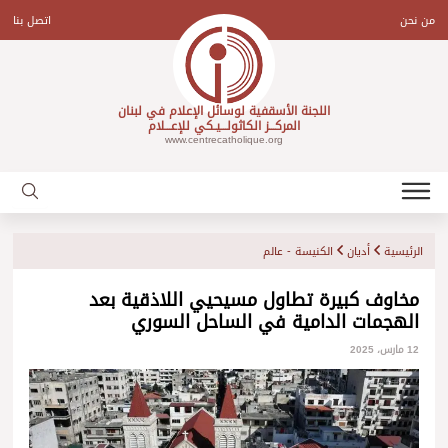
Ski
t
من نحن
اتصل بنا
conten
اللجنة الأسقفية لوسائل الإعلام في لبنان
المركـــز الكاثولـــيـكي للإعـــلام
www.centrecatholique.org
الرئيسية
أديان
الكنيسة - عالم
مخاوف كبيرة تطاول مسيحيي اللاذقية بعد
الهجمات الدامية في الساحل السوري
12 مارس، 2025