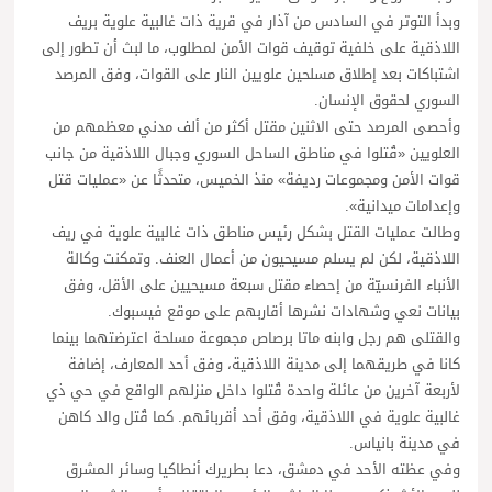
وبدأ التوتر في السادس من آذار في قرية ذات غالبية علوية بريف
اللاذقية على خلفية توقيف قوات الأمن لمطلوب، ما لبث أن تطور إلى
اشتباكات بعد إطلاق مسلحين علويين النار على القوات، وفق المرصد
السوري لحقوق الإنسان.
وأحصى المرصد حتى الاثنين مقتل أكثر من ألف مدني معظمهم من
العلويين «قُتلوا في مناطق الساحل السوري وجبال اللاذقية من جانب
قوات الأمن ومجموعات رديفة» منذ الخميس، متحدثًا عن «عمليات قتل
وإعدامات ميدانية».
وطالت عمليات القتل بشكل رئيس مناطق ذات غالبية علوية في ريف
اللاذقية، لكن لم يسلم مسيحيون من أعمال العنف. وتمكنت وكالة
الأنباء الفرنسيّة من إحصاء مقتل سبعة مسيحيين على الأقل، وفق
بيانات نعي وشهادات نشرها أقاربهم على موقع فيسبوك.
والقتلى هم رجل وابنه ماتا برصاص مجموعة مسلحة اعترضتهما بينما
كانا في طريقهما إلى مدينة اللاذقية، وفق أحد المعارف، إضافة
لأربعة آخرين من عائلة واحدة قُتلوا داخل منزلهم الواقع في حي ذي
غالبية علوية في اللاذقية، وفق أحد أقربائهم. كما قُتل والد كاهن
في مدينة بانياس.
وفي عظته الأحد في دمشق، دعا بطريرك أنطاكيا وسائر المشرق