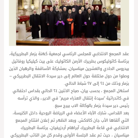
عقد المجمع الانتخابي للمجلس الرئاسي لجمعية كهنة بزمار البطريركية،
برئاسة كاثوليكوس بطريرك الأرمن الكاثوليك على بيت كيليكيا روفائيل
بيدروس الحادي والعشرين ميناسيان، بمشاركة الأساقفة والرهبان الذين
وصلوا من دول مختلفة حول العالم إلى دير سيدة الانتقال البطريركي –
بزمار وذلك من ٢٤ إلى ٢٧ شباط الحالي.
استهل المجمع ، بحسب بيان، صباح الاثنين ٢٤ الحالي بقداس احتفالي
في كاتدرائية “سيدة إنتقال العذراء مريم” في الدير،، والذي ترأسه
رئيس دير سيدة بزمار بالوكالة الاب بيرج سبع.
بعد القداس، شارك الآباء الأعضاء في الرياضة الروحية داخل الكنيسة،
التي آلقاها الأب جان كالاكش. وبعد الظهر تم إعلان افتتاح المجمع
الانتخابي في قاعة البطريرك آبراهام أردزيفيان، برئاسة البطريرك
ميناسيان ، حيث تم عقد الجلسة الأولى وقدم كل من النائب البطريركي