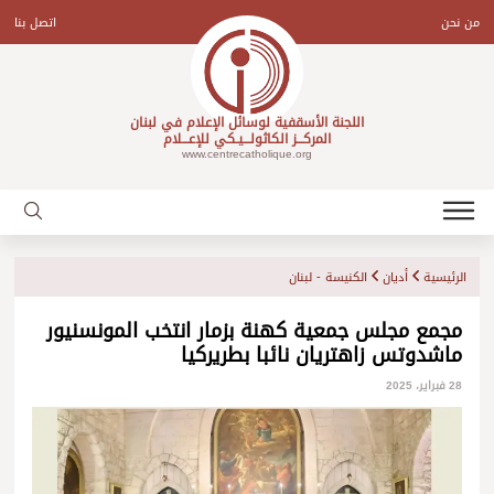
Ski
t
من نحن
اتصل بنا
conten
اللجنة الأسقفية لوسائل الإعلام في لبنان
المركـــز الكاثولـــيـكي للإعـــلام
www.centrecatholique.org
الرئيسية
أديان
الكنيسة - لبنان
مجمع مجلس جمعية كهنة بزمار انتخب المونسنيور
ماشدوتس زاهتريان نائبا بطريركيا
28 فبراير، 2025