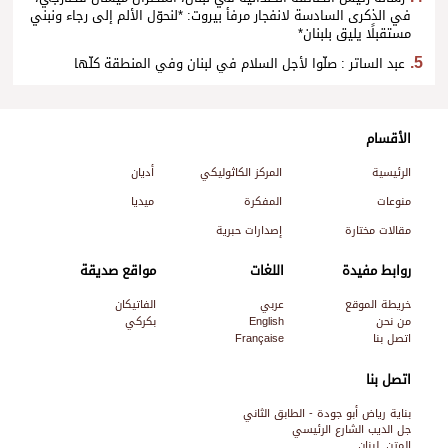
في الذكرى السادسة لانفجار مرفأ بيروت: *لنحوّل الألم إلى رجاء ونبني
مستقبلًا يليق بلبنان*
عبد الساتر : صلّوا لأجل السلام في لبنان وفي المنطقة كلّها
الأقسام
الرئيسية
المركز الكاثوليكي
أديان
منوعات
المفكرة
ميديا
مقالات مختارة
إصدارات حبرية
روابط مفيدة
اللغات
مواقع صديقة
خريطة الموقع
عربي
الفاتيكان
من نحن
English
بكركي
اتصل بنا
Française
اتصل بنا
بناية رياض أبو جودة - الطابق الثاني
جل الديب الشارع الرئيسي
المتن, لبنان