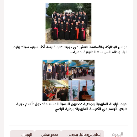
مجلس البطاركة والأساقفة ناقش في دورته *نحو كنيسة أكثر سينودسية* زيارة
البابا ونظام السياسات القانونية لحماية…
ندوة للرابطة المارونية وجمعية *حصرون للتنمية المستدامة* حول *أعلام دينية
طبعوا أثرهم في الكنيسة المارونية* برعاية الراعي
المصدر:
البطريرك روفائيل بيدروس
مجمع مجلس
المطران