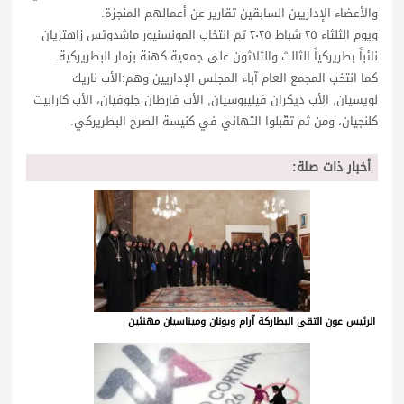
والأعضاء الإداريين السابقين تقارير عن أعمالهم المنجزة.
ويوم الثلثاء ٢٥ شباط ٢٠٢٥ تم انتخاب المونسنيور ماشدوتس زاهتريان
نائباً بطريركياً الثالث والثلاثون على جمعية كهنة بزمار البطريركية.
كما انتخب المجمع العام آباء المجلس الإداريين وهم:الأب ناريك
لويسيان, الأب ديكران فيليبوسيان, الأب فارطان جلوفيان، الأب كارابيت
كلنجيان، ومن ثم تقّبلوا التهاني في كنيسة الصرح البطريركي.
أخبار ذات صلة:
الرئيس عون التقى البطاركة آرام ويونان وميناسيان مهنئين