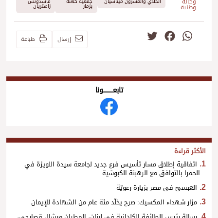
وكالة
الحادي والعشرون ميناسيان
جمعية كهنة
ماشدوتس
بزمار
زاهتريان
وطنية
Twitter
Facebook
WhatsApp
إرسال
طباعة
تابعــــــــــونا
الأكثر قراءة
اتفاقية إطلاق مسار تأسيس فرع جديد لجامعة سيدة اللويزة في
الحمرا بالتوافق مع الرهبنة الكبوشية
العبسيّ في مصر بزيارة رعويّة
مزار شهداء المكسيك: صرح يخلّد مئة عام من الشهادة للإيمان
رسالة رئيس الطائفة الكلدانية في لبنان، المطران ميشال قصارجي،