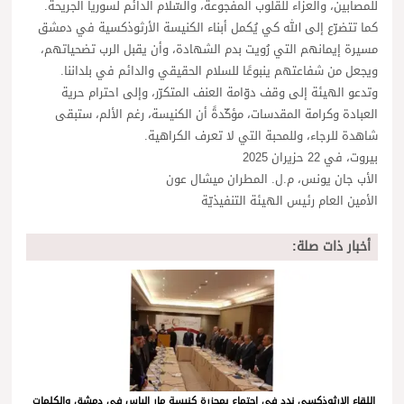
للمصابين، والعزاء للقلوب المفجوعة، والسّلام الدائم لسوريا الجريحة.
كما تتضرّع إلى الله كي يُكمل أبناء الكنيسة الأرثوذكسية في دمشق
مسيرة إيمانهم التي رُويت بدم الشهادة، وأن يقبل الرب تضحياتهم،
ويجعل من شفاعتهم ينبوعًا للسلام الحقيقي والدائم في بلداننا.
وتدعو الهيئة إلى وقف دوّامة العنف المتكرّر، وإلى احترام حرية
العبادة وكرامة المقدسات، مؤكّدةً أن الكنيسة، رغم الألم، ستبقى
شاهدة للرجاء، وللمحبة التي لا تعرف الكراهية.
بيروت، في 22 حزيران 2025
الأب جان يونس، م.ل. المطران ميشال عون
الأمين العام رئيس الهيئة التنفيذيّة
أخبار ذات صلة:
اللقاء الارثوذكسي ندد في اجتماع بمجزرة كنيسة مار الياس في دمشق والكلمات