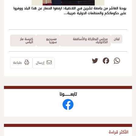
يوحنا العاشر من جامعة تشرين في اللاذقية: ارفعوا الحصار عن هذا البلد ووفروا
على حكوماتكم والمنظمات الدولية ضريبة…
لبنان
مجلس البطاركة والأساقفة
مسيحيو
كنيسة مار
الكاثوليك
سوريا
الياس
Twitter
Facebook
WhatsApp
إرسال
طباعة
تابعــــــــــونا
الأكثر قراءة