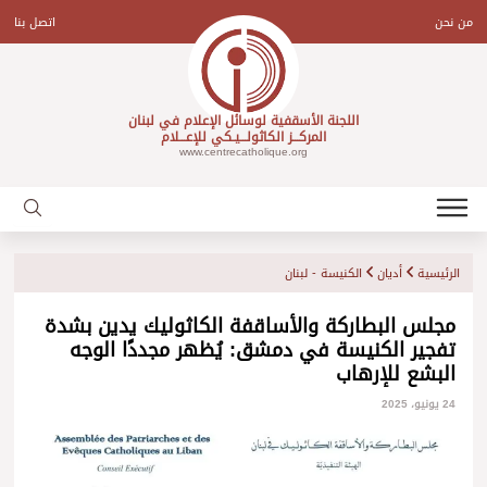
Ski
t
من نحن
اتصل بنا
conten
اللجنة الأسقفية لوسائل الإعلام في لبنان
المركـــز الكاثولـــيـكي للإعـــلام
www.centrecatholique.org
الرئيسية
أديان
الكنيسة - لبنان
مجلس البطاركة والأساقفة الكاثوليك يدين بشدة
تفجير الكنيسة في دمشق: يُظهر مجددًا الوجه
البشع للإرهاب
24 يونيو، 2025