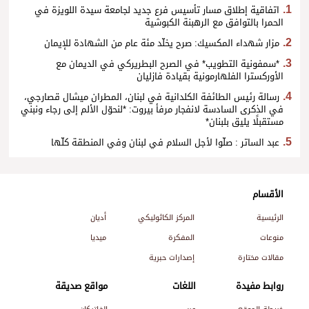
اتفاقية إطلاق مسار تأسيس فرع جديد لجامعة سيدة اللويزة في
الحمرا بالتوافق مع الرهبنة الكبوشية
مزار شهداء المكسيك: صرح يخلّد مئة عام من الشهادة للإيمان
*سمفونية التطويب* في الصرح البطريركي في الديمان مع
الأوركسترا الفلهارمونية بقيادة فازليان
رسالة رئيس الطائفة الكلدانية في لبنان، المطران ميشال قصارجي،
في الذكرى السادسة لانفجار مرفأ بيروت: *لنحوّل الألم إلى رجاء ونبني
مستقبلًا يليق بلبنان*
عبد الساتر : صلّوا لأجل السلام في لبنان وفي المنطقة كلّها
الأقسام
الرئيسية
المركز الكاثوليكي
أديان
منوعات
المفكرة
ميديا
مقالات مختارة
إصدارات حبرية
روابط مفيدة
اللغات
مواقع صديقة