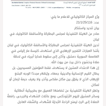
وزّع المركز الكاثوليكي للاعلام ما يلي:
عدد: 21/1/25/116
بيان تنديد واستنكار
صادر عن الهيئة التنفيذية لمجلس البطاركة والأساقفة الكاثوليك في
لبنان
تدين الهيئة التنفيذية لمجلس البطاركة والأساقفة الكاثوليك في لبنان
بأشدّ العبارات التفجير الإرهابي الذي استهدف كنيسة مار إلياس في
العاصمة السورية دمشق، وأدّى إلى سقوط ضحايا أبرياء في لحظة
صلاة وخشوع داخل بيت من بيوت الله.
إن هذا الاعتداء المشين لا يستهدف فقط المؤمنين المسيحيين، بل
يطال القيم الإنسانية والدينية جمعاء، ويُظهر مجددًا الوجه البشع
للإرهاب الذي لا يفرّق بين مكان مقدّس وآخر، ولا يعرف حرمة لزمان أو
لمكان.
وتعبّر الهيئة التنفيذية عن تضامنها العميق مع بطريركية أنطاكية
وسائر المشرق للروم الأرثوذكس، ومع عائلات الشهداء والجرحى، رافعةً
الصلاة إلى الربّ ليمنح الراحة الأبديّة للشّهداء، والشّفاء العاجل