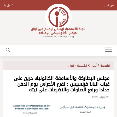
Ski
t
من نحن
اتصل بنا
conten
اللجنة الأسقفية لوسائل الإعلام في لبنان
المركـــز الكاثولـــيـكي للإعـــلام
www.centrecatholique.org
الرئيسية
أديان
الكنيسة - لبنان
مجلس البطاركة والأساقفة الكاثوليك حزين على
غياب البابا فرنسيس : لقرع الأجراس يوم الدفن
حدادا ورفع الصلوات والتضرعات على نيته
23 أبريل، 2025