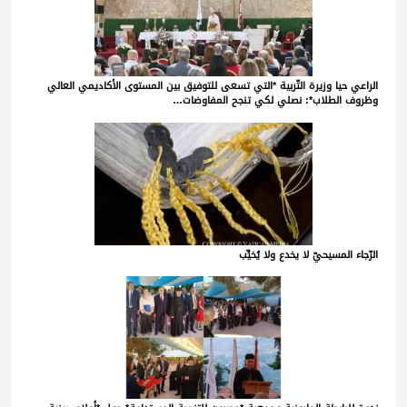
الراعي حيا وزيرة التّربية *التي تسعى للتوفيق بين المستوى الأكاديمي العالي
وظروف الطلاب*: نصلي لكي تنجح المفاوضات…
الرّجاء المسيحيّ لا يخدع ولا يُخيِّب