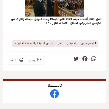
حفل اختتام أنشطة صيف 2024، التي تقيمها رابطة قنوبين للرسالة والتراث في
الكرسي البطريركي الديمان - الاحد ٢٢ ايلول ٢٠٢٤
البابا فرنسيس
الفاتيكان
لبنان
مجلس البطاركة والأساقفة الكاثوليك
Twitter
Facebook
WhatsApp
إرسال
طباعة
تابعــــــــــونا