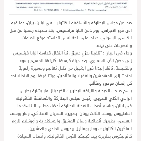
صدر عن مجلس البطاركة والأساقفة الكاثوليك في لبنان، بيان، دعا فيه
الى قرع الأجراس، يوم دفن البابا فرانسيس، بعد تحديده رسميا من قبل
الكرسي الرسولي، حدادا على راحة نفس قداسته ورفع الصلوات
والتضرعات على نيته.
وجاء في البيان : “تلقينا بحزنٍ عميق، نبأ انتقال قداسة البابا فرنسيس
إلى حضن الآب السماوي، بعد حياة كرسها بكليتها للمسيح يسوع
وللكنيسة، ناقلا إليها فرح الإنجيل من خلال تعاليم ومسيرة راعوية
امتدت إلى المهمشين والفقراء والمتألمين، وباثا فيها روح الانحناء نحو
كل إنسان موجوع ومتألم.
باسم صاحب الغبطة والنيافة البطريرك الكردينال مار بشارة بطرس
الراعي الكلي الطوبى، رئيس مجلس البطاركة والأساقفة الكاثوليك
في لبنان، وباسم أصحاب الغبطة البطاركة أعضاء مجلس الرئاسة: مار
اغناطيوس يوسف الثالث يونان، بطريرك السريان الانطاكي، ومار يوسف
العبسي، بطريرك أنطاكية وسائر المشرق والإسكندرية وأورشليم للروم
الملكيين الكاثوليك، ومار روفائيل بيدروس الحادي والعشرين،
كاثوليكوس بطريرك بيت كيليكيا للأرمن الكاثوليك، وأصحاب السيادة