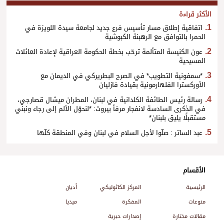
الأكثر قراءة
اتفاقية إطلاق مسار تأسيس فرع جديد لجامعة سيدة اللويزة في
الحمرا بالتوافق مع الرهبنة الكبوشية
عون الكنيسة المتألمة ترحّب بخطة الحكومة العراقية لإعادة العائلات
المسيحية
*سمفونية التطويب* في الصرح البطريركي في الديمان مع
الأوركسترا الفلهارمونية بقيادة فازليان
رسالة رئيس الطائفة الكلدانية في لبنان، المطران ميشال قصارجي،
في الذكرى السادسة لانفجار مرفأ بيروت: *لنحوّل الألم إلى رجاء ونبني
مستقبلًا يليق بلبنان*
عبد الساتر : صلّوا لأجل السلام في لبنان وفي المنطقة كلّها
الأقسام
الرئيسية
المركز الكاثوليكي
أديان
منوعات
المفكرة
ميديا
مقالات مختارة
إصدارات حبرية