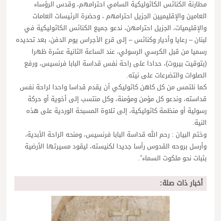
مطارنة الكنائس الكاثوليكية السامي احترامهم، وقدس الرؤساء
العامين والإقليميين الجزيل احترامهم ، وحضرة الرئيسات العامات
والإقليميات، الجزيل احترامهن، ندعو جميع الكنائس الكاثوليكية في
لبنان – رعايا وأديار وكنائس – إلى قرع الأجراس يوم الدفن، بعد تحديده
رسميا من قبل الكرسي الرسولي، عند الساعة الثانية عشرة ظهرا
(بتوقيت بيروت)، حدادا على راحة نفس قداسة البابا فرنسيس، ورفع
الصلوات والتضرعات على نيته.
كما نلتمس من كل كاهن كاثوليكي أن يقدم قداسا واحدا لراحة نفس
قداسته، وندعو كل مؤمن ومؤمنة، وكل منتسب إلى أخوية أو حركة
رسولية أو منظمة كاثوليكية، إلى تلاوة المسبحة الوردية على هذه
النية.
وختم البيان : رحم الله قداسة البابا فرنسيس، ومنحه الراحة الأبدية،
وأرسل بروحه القدوس رأسا جديدا لكنيسته، ليقود مسيرتها الأرضية
بثبات نحو ملكوت السماء”.
أخبار ذات صلة: