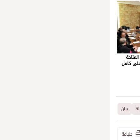
المتاحة
 على كامل
نة
بيان
طباعة