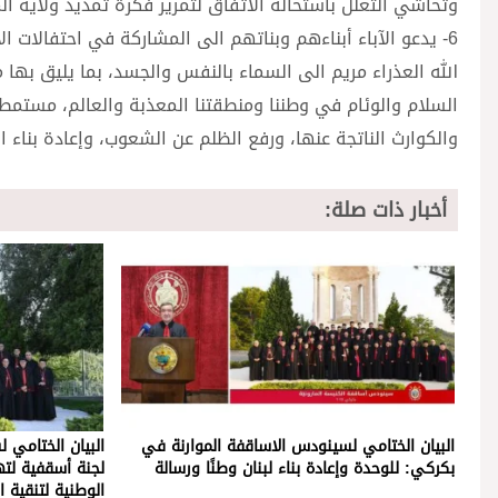
وتحاشي التعلُّل باستحالة الاتفاق لتمرير فكرة تمديد ولاية ال
6- يدعو الآباء أبناءهم وبناتهم الى المشاركة في احتفالات ال
الله العذراء مريم الى السماء بالنفس والجسد، بما يليق بها 
السلام والوئام في وطننا ومنطقتنا المعذبة والعالم، مستمط
والكوارث الناتجة عنها، ورفع الظلم عن الشعوب، وإعادة بناء ال
أخبار ذات صلة:
البيان الختامي لسينودس الاساقفة الموارنة في
البيان الختامي 
بكركي: للوحدة وإعادة بناء لبنان وطنًا ورسالة
لجنة أسقفية لته
الوطنية لتنقية ا