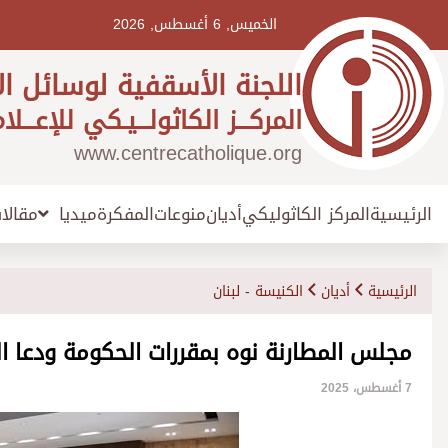
Ski
t
الخميس, 6 أغسطس, 2026
conten
اللجنة الأسقفية لوسائل ال
المركـــز الكاثولـــيـكي للإعـــلا
www.centrecatholique.org
الرئيسية
المركز الكاثوليكي
أديان
منوعات
المفكرة
مقالا
ميديا
الرئيسية
أديان
الكنيسة - لبنان
مجلس المطارنة نوه بمقررات الحكومة ودعا ا
7 أغسطس، 2025