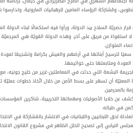
ة المطارنة الموارنة اجتماعهم الشهري في الصرح البطريركي في ديمان، برئاسة
طوبى، ومُشارَكة الرؤساء العامين للرهبانيات المارونية. وتدارسوا ش
ّةٍ قرار حصريّة السلاح بيد الدولة، ورأوا فيه استكمالًا لبناء الدولة ا
 لا استقواءً من فريق على آخر. وهذه الدولة القويّة هي المرجعيّة 
نماء المتوازن.
ريّة سعيًا لترسيخ أبنائها في أرضهم والعيش بكرامة وتشجيعًا لعودة ا
ل العودة ومتابعتها حتى خواتيمها.
 في الجريمة البشعة التي حدثت في المعاملتين-غزير من خليج جونيه، مع 
المعنيّة أن تسهر على بسط الأمن من خلال اتّخاذ خطوات عمليّة تترك
مة بالمجرمين.
لى الكشف عن خلايا الأصوليات ومهماتها التخريبية، شاكرين المؤسسات 
كمن في طياته.
دلة لحق اللبنانيين واللبنانيات في الانتشار بالمُشارَكة في الانتخابا
مجلس النيابي إلى تصحيح الخلل الظاهر في مشروع القانون الانتخا