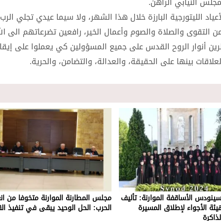
مجلس النيابي الراهن.
أعياد الليتورجية البارزة خلال هذا الشهر، ولا سيما عيدي تجلي الرب 
من التقوى والصلاة والصوم وأعمال الخير، رافعين تضرعاتهم الى الل
رين أنوار الروح القدس على جميع المسؤولين كي يعملوا على إيقا
علاقات بينها على الحقيقة، والعدالة، والتضامن، والحرية.
لسينودس الأساقفة الموارنة: تأليف
مجلس المطارنة الموارنة متخوفا من ا
يئة الأجواء لإطلاق المسيرة
الحرب: الحل الوحيد يبقى في تنفيذ القرار 
لذاكرة