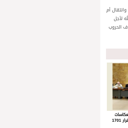
وانتقال أم
ه لأجل
ف الحروب
نعكاسات
1701