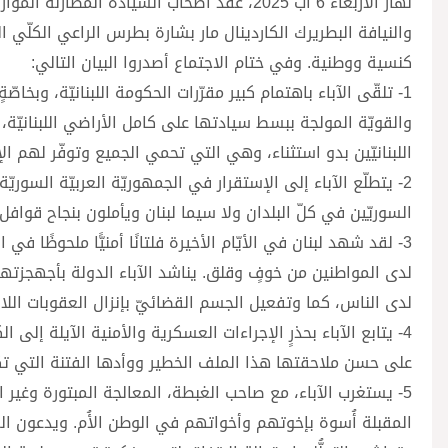
نهار الأربعاء 6 آب 2025، عقد أصحاب السياد
والنيافة البطريرك الكاردينال مار بشارة بطرس الراعي الكلّي ال
كنسية ووطنية. وفي ختام الاجتماع أصدروا البيان التالي:
1- تلقّى الآباء باهتمام كبير مقرّرات الحكومة اللبنانيّة، وبخاص
والقويّة المولجة ببسط سيادتها على كامل الأراضي اللبنانيّة،
اللبنانيّين بدو استثناء، وهي التي تحمي الجميع وتوفّر لهم الإ
2- يتطلّع الآباء إلى الإستقرار في الجمهوريّة العربيّة السو
السوريّين في كلّ البلدان ولا سيما لبنان ويأملون بنجاح قواف
3- لقد شهد لبنان في الأيّام الأخيرة فلتانًا أمنيًّا ملحوظًا
لدى المواطنين من خوفٍ وقلق. يناشد الآباء الدولة بأجهجزتها 
لدى الناس، كما وتفعيل الجسم القضائيّ بإنزال العقوبات اللاز
4- يتابع الآباء بحذرٍ الإجراءات العسكرية والأمنية الآيلة إ
على حسن ملاحقتها هذا الملف الخطير ووأدها الفتنة التي ت
5- يستغرب الآباء، مع صاحب الغبطة، المعالجة المبتورة وغير العا
المقبلة أُسوة بإخوتهم وأخواتهم في الوطن الأُم. ويدعون ال