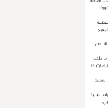
 صاحب الغبطة
ؤونًا
لمنتظمة
لجميع
لنازحين
ما خلّفت
 ارتياحًا
المعنية
ت النيابية
بي،