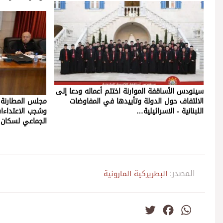
سينودس الأساقفة الموارنة اختتم أعماله ودعا إلى
الالتفاف حول الدولة وتأييدها في المفاوضات
مجلس المطارنة ا
اللبنانية - الاسرائيلية…
وشجب الاعتداءات
الجماعي لسكان 
المصدر:
البطريركية المارونية
Twitter
Facebook
WhatsApp