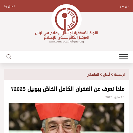
Ski
t
من نحن
اتصل بنا
conten
اللجنة الأسقفية لوسائل الإعلام في لبنان
المركـــز الكاثولـــيـكي للإعـــلام
www.centrecatholique.org
الرئيسية
أديان
الفاتيكان
ماذا نعرف عن الغفران الكامل الخاصّ بيوبيل 2025؟
15 مايو، 2024