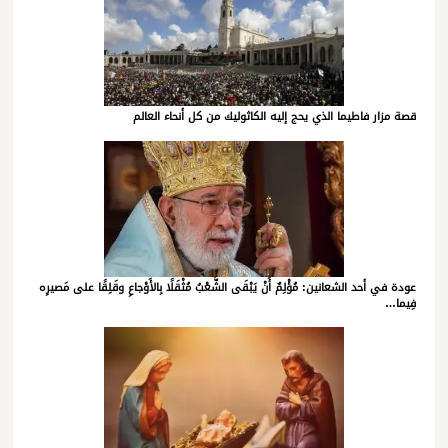
قصة مزار فاطيما الذي يحج إليه الكاثوليك من كل أنحاء العالم
عودة في أحد الشعانين: مُؤْلِمٌ أَنْ يَبْقَى الشَّعْبُ مُثْقَلًا بِالأَوْجاعِ وقَلِقًا على مَصيرِه
فِيما…