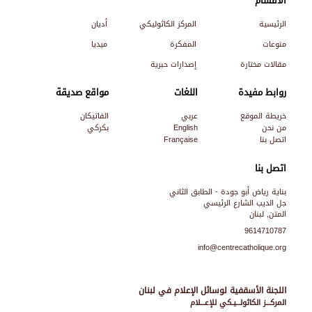
الأقسام
الرئيسية
المركز الكاثوليكي
أديان
منوعات
المفكرة
ميديا
مقالات مختارة
إصدارات حبرية
روابط مفيدة
اللغات
مواقع صديقة
خريطة الموقع
عربي
الفاتيكان
من نحن
English
بكركي
اتصل بنا
Française
اتصل بنا
بناية رياض أبو جودة - الطابق الثاني
جل الديب الشارع الرئيسي
المتن, لبنان
9614710787
info@centrecatholique.org
اللجنة الأسقفية لوسائل الإعلام في لبنان
المركـــز الكاثولـــيـكي للإعـــلام