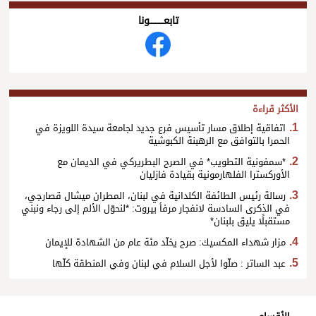
تابعــــــــــونا
الأكثر قراءة
اتفاقية إطلاق مسار تأسيس فرع جديد لجامعة سيدة اللويزة في
الحمرا بالتوافق مع الرهبنة الكبوشية
*سمفونية التطويب* في الصرح البطريركي في الديمان مع
الأوركسترا الفلهارمونية بقيادة فازليان
رسالة رئيس الطائفة الكلدانية في لبنان، المطران ميشال قصارجي،
في الذكرى السادسة لانفجار مرفأ بيروت: *لنحوّل الألم إلى رجاء ونبني
مستقبلًا يليق بلبنان*
مزار شهداء المكسيك: صرح يخلّد مئة عام من الشهادة للإيمان
عبد الساتر : صلّوا لأجل السلام في لبنان وفي المنطقة كلّها