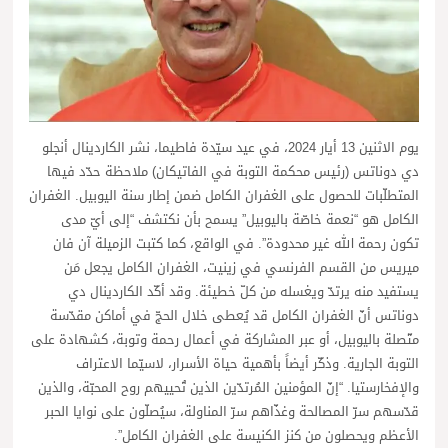
يوم الاثنين 13 أيار 2024، في عيد سيّدة فاطيما، نشر الكاردينال أنجلو
دي دوناتس (رئيس محكمة التوبة في الفاتيكان) ملاحظة حدّد فيها
المتطلّبات للحصول على الغفران الكامل ضمن إطار سنة اليوبيل. الغفران
الكامل هو “نعمة خاصّة باليوبيل” يسمح بأن نكتشف “إلى أيّ مدى
تكون رحمة الله غير محدودة”. في الواقع، كما كتبت الزميلة آن فان
ميريس من القسم الفرنسي في زينيت، الغفران الكامل يجعل مَن
يستفيد منه يرتدّ ويغسله من كلّ خطيئة. وقد أكّد الكاردينال دي
دوناتس أنّ الغفران الكامل قد يُعطى خلال الحجّ في أماكن مقدّسة
متّصلة باليوبيل، أو عبر المشاركة في أعمال رحمة وتوبة، كشهادة على
التوبة الجارية. وذكّر أيضاً بأهمية حياة الأسرار، لاسيّما الاعتراف
والإفخارستيا. “إنّ المؤمنين المُرتدّين الذين تُحييهم روح المحبّة، والذين
قدّسهم سرّ المصالحة وغذّاهم سرّ المناولة، سيُصلّون على نوايا الحبر
الأعظم ويحصلون من كنز الكنيسة على الغفران الكامل”.