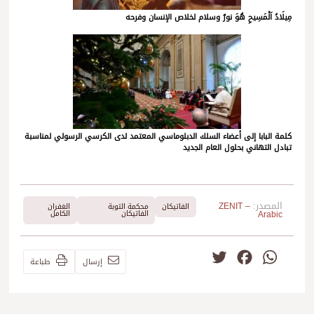
مِيلَادُ اَلْمَسِيحِ هُوَ نورٌ وسلام لخلاص الإنسان وفرحه
كلمة البابا إلى أعضاء السلك الدبلوماسي المعتمد لدى الكرسي الرسولي لمناسبة
تبادل التهاني بحلول العام الجديد
المصدر:
ZENIT –
الفاتيكان
محكمة التوبة
الغفران
Arabic
الفاتيكان
الكامل
Twitter
Facebook
WhatsApp
إرسال
طباعة