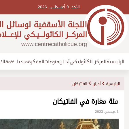
Ski
t
الأحد, 9 أغسطس, 2026
conten
اللجنة الأسقفية لوسائل ال
المركـــز الكاثولـــيـكي للإعـــلا
www.centrecatholique.org
الرئيسية
المركز الكاثوليكي
أديان
منوعات
المفكرة
مقالا
ميديا
الرئيسية
أديان
الفاتيكان
مئة مغارة في الفاتيكان
1 ديسمبر، 2023