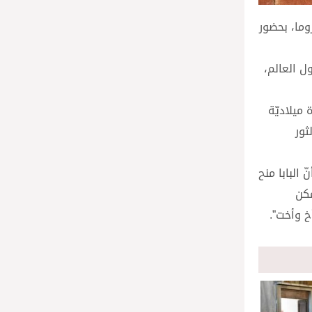
وما، بحضور
وا المغارة: ستُعرَض 120 مغارة متنوّعة من 22 بلداً من حول العالم،
 مغارة ميلاديّة
لثور
أنّ البابا منح
مكن