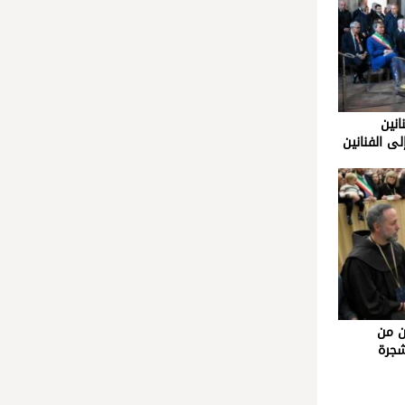
انين
ى الفنانين
ن من
ّمتا شجرة