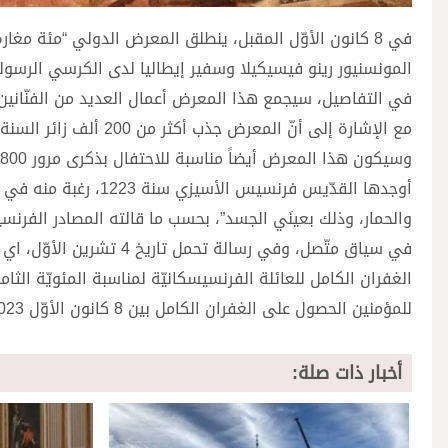
في 8 كانون الأوّل المقبل، ينطلق المعرض الدولي “مئة 
المونسنيور رينو فيسيكيلا وسفير إيطاليا لدى الكرسي الرسول
مع الإشارة إلى أنّ المعرض جذب أكثر من 200 ألف زائر السنة الماضية.
أوجدها القدّيس فرنسي
والحمار، وذلك بعينَي الجسد”، بحسب ما قالته المصادر الفرنسي
في سياق متّصل، وفي رسالة
الغفران الكامل للعائلة الفرنسيسكانيّة لمناسبة المئويّة ال
للمؤمنين الحصول على الغفران الكامل بين 8 كانون الأوّل 2023 و2 شباط 2024: “نأمل أن تكون هذه مناسبة شراكة وتجدّد لكلّ أخ وأخت”.
أخبار ذات صلة: