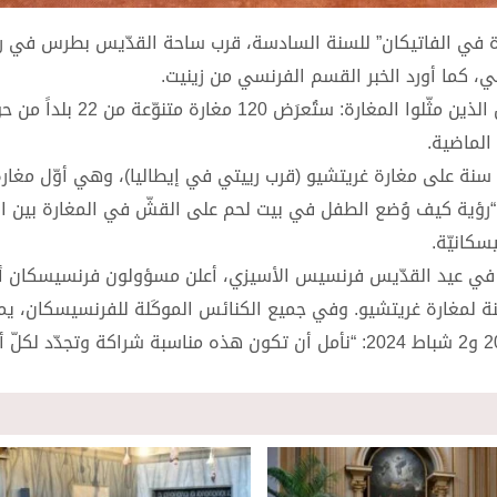
مغارة في الفاتيكان” للسنة السادسة، قرب ساحة القدّيس بطرس في ر
ي، كما أورد الخبر القسم الفرنسي من زينيت.
في التفاصيل، سيجمع هذا المعرض أعمال العديد من الفنّانين الذين مثّل
وسيكون هذا المعرض أيضاً مناسبة للاحتفال بذكرى مرور 800 سنة على مغارة غريتشيو (قرب رييتي في إيطاليا)، وهي أوّل
س الأسيزي سنة 1223، رغبة منه في “رؤية كيف وُضع الطفل في بيت لحم على القشّ في المغارة بين ا
سكانيّة.
 تحمل تاريخ 4 تشرين الأوّل، اي في عيد القدّيس فرنسيس الأسيزي، أعلن مسؤولون فرنسيسكان 
ثامنة لمغارة غريتشيو. وفي جميع الكنائس الموكَلة للفرنسيسكان، ي