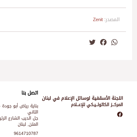
المصدر:
Zenit
Twitter
Facebook
WhatsApp
اتصل بنا
اللجنة الأسقفية لوسائل الإعلام في لبنان
المركـــز الكاثولـــيـكي للإعـــلام
بناية رياض أبو جودة -
الثاني
جل الديب الشارع الر
المتن, لبنان
9614710787