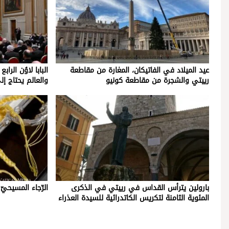
عيد الميلاد في الفاتيكان، المغارة من مقاطعة
البابا لاوُن الرا
رييتي والشجرة من مقاطعة كونيو
والعالم يحتاج إل
بارولين يترأس القداس في رييتي في الذكرى
الرّجاء المسيحيّ ل
المئوية الثامنة لتكريس الكاتدرائية للسيدة العذراء