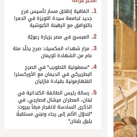
الأكثر قراءة
اتفاقية إطلاق مسار تأسيس فرع
جديد لجامعة سيدة اللويزة في الحمرا
بالتوافق مع الرهبنة الكبوشية
العبسيّ في مصر بزيارة رعويّة
مزار شهداء المكسيك: صرح يخلّد مئة
عام من الشهادة للإيمان
*سمفونية التطويب* في الصرح
البطريركي في الديمان مع الأوركسترا
الفلهارمونية بقيادة فازليان
رسالة رئيس الطائفة الكلدانية في
لبنان، المطران ميشال قصارجي، في
الذكرى السادسة لانفجار مرفأ بيروت:
*لنحوّل الألم إلى رجاء ونبني مستقبلًا
يليق بلبنان*