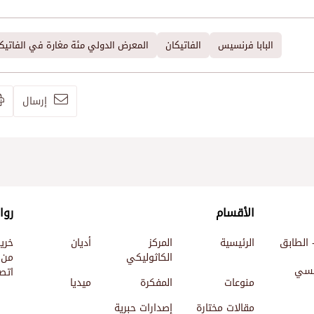
البابا فرنسيس
الفاتيكان
المعرض الدولي مئة مغارة في الفاتيك
إرسال
الأقسام
روا
 الطابق
الرئيسية
المركز
أديان
خري
الكاثوليكي
من 
ئيسي
اتصل
منوعات
المفكرة
ميديا
مقالات مختارة
إصدارات حبرية