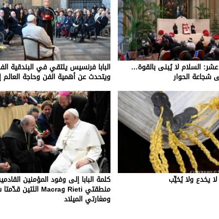
بع عشر: السلام لا يُبنى بالقوة…
البابا فرنسيس يلتقي في البندقية الفن
ى شجاعة الحوار
ويتحدث عن أهمية الفن وحاجة العالم إل
ا يخدع ولا يُخيِّب
كلمة البابا إلى وفود المؤمنين القادمي
منطقتي Rieti وMacra اللتين قد
ومغارتي الميلاد