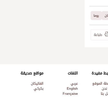
ان
روما
طباعة
بط مفيدة
اللغات
مواقع صديقة
طة الموقع
عربي
الفاتيكان
نحن
English
بكركي
 بنا
Française