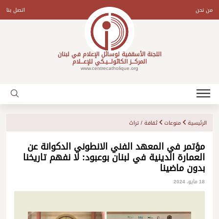
Ski
t
من نحن
اتصل بنا
conten
اللجنة الأسقفية لوسائل الإعلام في لبنان
المركـــز الكاثولـــيـكي للإعـــلام
www.centrecatholique.org
الرئيسية
منوعات
ثقافة / تراث
مؤتمر في المعهد الفني الانطوني الدكوانة عن
العمارة الدينية في لبنان بوعبود: لا نفهم تاريخنا
بدون ماضينا
18 مايو، 2024