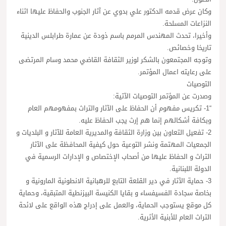
وكان عرض قدمه الدكتور علي بدوي عن آثار الجنوب والحفاظ عليها اثناء
النزاعات المسلحة.
وأخيرا، تحدث المهندس المرمم باسم ذودة عن عمارة طرابلس الدينية
تاريخا وخصائص.
وتوجه المجتمعون بالشكر لوزير الثقافة القاضي محمد وسام المرتضى
على رعايته اعمال المؤتمر.
التوصيات
وصدرت عن المؤتمر التوصيات الآتية:
“1- تكريس مفهوم أن الحفاظ على الآثار والتراث بمفهومهم العام
وبكافة أشكالهم إنما هم إرث يجب الحفاظ عليه.
2- تفعيل التعاون بين وزارة الثقافة والمديرية العامة للآثار و البلديات و
الجمعيات المهتمة ونشر التوعية حول كيفية المحافظة على الآثار
التراث و الحفاظ عليها من أصحاب الإختصاص و الإدارات الرسمية في
الدولة اللبنانية.
3- حماية الآثار في دير القلعة التابع للرهبانية الانطونية المارونية و
بخاصة سجادة الفسيفساء و بقايا الكنيسة البيزنطية المتبقية، وحماية
كل موقع يستوجب الحماية، والعمل على إدراج هذه الواقع على لائحة
التراث العام للأبنية الأثرية.