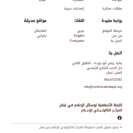
مقالات مختارة
إصدارات حبرية
روابط مفيدة
اللغات
مواقع صديقة
خريطة الموقع
عربي
الفاتيكان
من نحن
English
بكركي
اتصل بنا
Française
اتصل بنا
بناية رياض أبو جودة - الطابق الثاني
جل الديب الشارع الرئيسي
المتن, لبنان
9614710787
info@centrecatholique.org
اللجنة الأسقفية لوسائل الإعلام في لبنان
المركـــز الكاثولـــيـكي للإعـــلام
© جميع حقوق النشر محفوظة للمركز الكاثوليكي للإعلام في لبنان