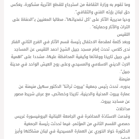
وما تقوم به وزارة الثقافة من استرجاع للقطع الأثرية مشكورة، يعكس
حق لبنان بإرثه الفني والثقافي”.
وحيا مديرية الآثار على “كل تضحياتها”، مطالبا المعنيين بـ”الحفاظ على
التراث والآثار وحمايته” .
اللقيس
وبعد كلمة لمقدمة الاحتفال رئيسة قسم الآثار في الفرع الثاني الفنار
ندى كلاس، تحدث إمام مسجد جبيل الشيخ احمد اللقيس عن المساجد
في جبيل تاريخا ووقائعا وكيفية المحافظة عليها، مشددا على “اهمية
الارث الديني الاسلامي والمسيحي وعلى روح العيش الواحد في مدينة
جبيل”.
منيمنة
بدوره، تحدث رئيس جمعية “بيروت تراثنا” الدكتور سهيل منيمنة عن
عمارة بيروت المدنية والدينية، تاريخا وخصائص، مع عرض شريط مصور
عن مساجد بيروت.
مداخلات
وقدمت الاستاذة المحاضرة في الجامعة اللبنانية البروفيسورة غريس
حمصي القسم الثاني من المؤتمر، فيما تحدثت رئيسة الجمعية
الدكتورة خولا الخوري عن العمارة المسيحية في لبنان مشاكلها وأبرز
الحلول.