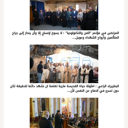
المرتضى في مؤتمر "الفن والتكنولوجيا" : لا يسوغ لإنسانٍ إلا وأن ينحاز إلى جراح
المتألمين وأرواح الشهداء وعويل…
البطريرك الراعي : امثولة حياة القديسة مارينا تعلمنا ان نشهد دائما للحقيقة لكن
دون تسرع في الدفاع عن النفس لأن…