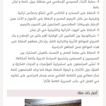
4- حماية التراث المسيحي الإسلامي في منطقة جبيل خاصة و لبنان
عامة.
5- الحفاظ على المساجد و الكنائس التي تتمتّع بخصائص تراثية
وتاريخية من خلال الترميم الصحيح و الحفاظ على الأصول و الأخذ بعين
الإعتبار بتوجيهات المهندسين المختصين قبل الشروع بالترميم.
6- الحفاظ على البيوت التراثية والتاريخية في كل لبنان.
7- نشرالتوعية بين اللبنانيين لأن الوقاية أهم بكثير من الإصلاح و بناء
الاسياج للمواقع الأثرية والتراثية كافة، وإدخال مفهوم الحفاظ على
هذه المواقع ضمن المناهج الدراسية.
8- الحفاظ على بعضنا البعض و التمسك بالعيش المشترك بين
المسيحيين و المسلمين وتشجيع السياحة الدينية بكافة أشكالها.
9- تمنّى المجتمعون على استمرارية المؤتمرات و الندوات الفكريّة و
الفنيّة حول الآثارات و كيفيّة الحفاظ عليها كما وجّه المُجتمعون كلمة
شكر لمعالي وزير الثقافة القاضي محمد وسام المرتضى على تفانيه
في العمل الى جانب المديرية العامة للآثار”.
أخبار ذات صلة: