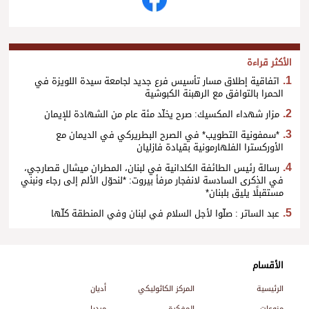
الأكثر قراءة
اتفاقية إطلاق مسار تأسيس فرع جديد لجامعة سيدة اللويزة في
الحمرا بالتوافق مع الرهبنة الكبوشية
مزار شهداء المكسيك: صرح يخلّد مئة عام من الشهادة للإيمان
*سمفونية التطويب* في الصرح البطريركي في الديمان مع
الأوركسترا الفلهارمونية بقيادة فازليان
رسالة رئيس الطائفة الكلدانية في لبنان، المطران ميشال قصارجي،
في الذكرى السادسة لانفجار مرفأ بيروت: *لنحوّل الألم إلى رجاء ونبني
مستقبلًا يليق بلبنان*
عبد الساتر : صلّوا لأجل السلام في لبنان وفي المنطقة كلّها
الأقسام
الرئيسية
المركز الكاثوليكي
أديان
منوعات
المفكرة
ميديا