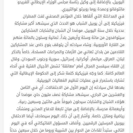
اليوبيل، بالإضافة إلى وكيل رئاسة مجلس الوزراء الإيطالي ألفريدو
مانتوفانو وعمدة روما روبرتو غوالتييري.
في المداخلة التي ألقاها خلال المؤتمر الصحفي لفت المطران
فيزيكيلا إلى أن يوبيل الشباب هو الحدث الذي سيشهد أكبر مشاركة
عددية خلال سنة اليوبيل، موضحا أن الشبان والشابات المشاركين
سيتوافدون من مائة وستة وأربعين بلداً، ثمانية وستون بالمائة منهم
من القارة الأوروبية. وشاء سيادته أن يتوقف بنوع خاص عند المشاركين
القادمين من بلدان تعاني من الأزمات والصراعات المسلحة، خاصاً بالذكر
لبنان، العراق، ميانمار، أوكرانيا، إسرائيل، سورية وجنوب السودان، وقال
إن اللقاء سيفسح المجال أمام “معانقة” تشمل الأجيال الفتية في أنحاء
العالم كافة. كما وجّه فيزيكيلا كلمة شكر إلى الحكومة الإيطالية التي
تشارك باستمرار في عمليات تنظيم الفعاليات اليوبيلية.
بعدها قال سيادته إن اليوم الأول من الاحتفالات، أي في الثامن
والعشرين من الجاري، سيشهد مشاركة نصف مليون حاج، موضحا أن
هؤلاء الشبان والشابات سيحلون ضيوفاً على مائتين وسبعين رعية،
وأربعمائة مدرسة، بالإضافة إلى مبانٍ تابعة للدفاع المدني ومنشآت
رياضية ومنازل خاصة. وأشار إلى أن ذلك اليوم سيصادف أيضا الاحتفال
بيوبيل المرسلين الرقميين. وأضاف المسؤول الفاتيكاني أنه في اليوم
التالي، ستبدأ لقاءات من الحوار بين الشبيبة وروما من خلال سبعين حدثاً