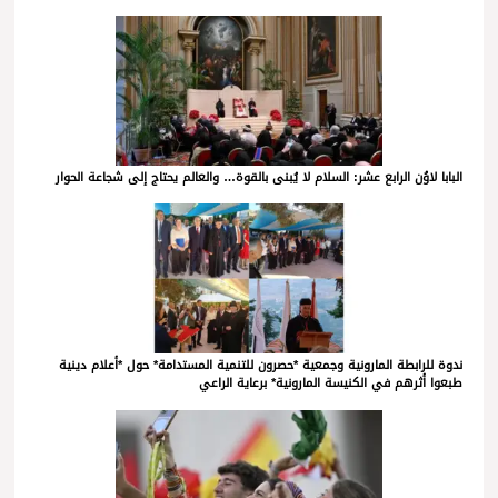
البابا لاوُن الرابع عشر: السلام لا يُبنى بالقوة… والعالم يحتاج إلى شجاعة الحوار
ندوة للرابطة المارونية وجمعية *حصرون للتنمية المستدامة* حول *أعلام دينية
طبعوا أثرهم في الكنيسة المارونية* برعاية الراعي