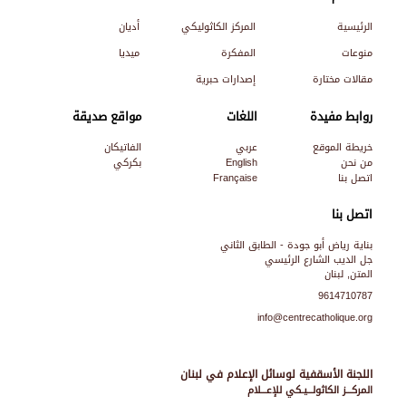
الرئيسية
المركز الكاثوليكي
أديان
منوعات
المفكرة
ميديا
مقالات مختارة
إصدارات حبرية
روابط مفيدة
اللغات
مواقع صديقة
خريطة الموقع
عربي
الفاتيكان
من نحن
English
بكركي
اتصل بنا
Française
اتصل بنا
بناية رياض أبو جودة - الطابق الثاني
جل الديب الشارع الرئيسي
المتن, لبنان
9614710787
info@centrecatholique.org
اللجنة الأسقفية لوسائل الإعلام في لبنان
المركـــز الكاثولـــيـكي للإعـــلام