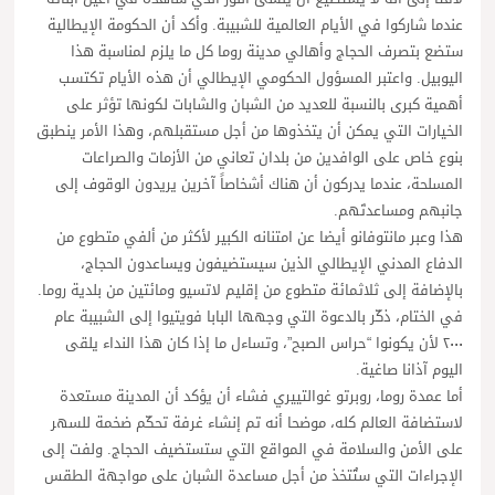
عندما شاركوا في الأيام العالمية للشبيبة. وأكد أن الحكومة الإيطالية
ستضع بتصرف الحجاج وأهالي مدينة روما كل ما يلزم لمناسبة هذا
اليوبيل. واعتبر المسؤول الحكومي الإيطالي أن هذه الأيام تكتسب
أهمية كبرى بالنسبة للعديد من الشبان والشابات لكونها تؤثر على
الخيارات التي يمكن أن يتخذوها من أجل مستقبلهم، وهذا الأمر ينطبق
بنوع خاص على الوافدين من بلدان تعاني من الأزمات والصراعات
المسلحة، عندما يدركون أن هناك أشخاصاً آخرين يريدون الوقوف إلى
جانبهم ومساعدتَهم.
هذا وعبر مانتوفانو أيضا عن امتنانه الكبير لأكثر من ألفي متطوع من
الدفاع المدني الإيطالي الذين سيستضيفون ويساعدون الحجاج،
بالإضافة إلى ثلاثمائة متطوع من إقليم لاتسيو ومائتين من بلدية روما.
في الختام، ذكّر بالدعوة التي وجهها البابا فويتيوا إلى الشبيبة عام
٢٠٠٠ لأن يكونوا “حراس الصبح”، وتساءل ما إذا كان هذا النداء يلقى
اليوم آذانا صاغية.
أما عمدة روما، روبرتو غوالتييري فشاء أن يؤكد أن المدينة مستعدة
لاستضافة العالم كله، موضحا أنه تم إنشاء غرفة تحكّم ضخمة للسهر
على الأمن والسلامة في المواقع التي ستستضيف الحجاج. ولفت إلى
الإجراءات التي ستُتخذ من أجل مساعدة الشبان على مواجهة الطقس