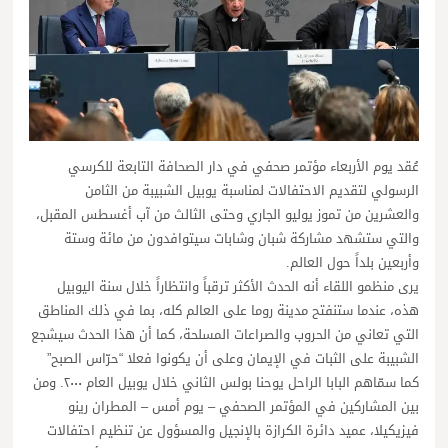
عُقد يوم الأربعاء مؤتمر صحفي في دار الصحافة التابعة للكرسي
الرسولي لتقديم الاحتفالات لمناسبة يوبيل الشبيبة من الثامن
والعشرين من تموز يوليو الجاري وحتى الثالث من آب أغسطس المقبل،
والتي ستشهد مشاركة شبان وشابات سيتوافدون من مائة وستة
وأربعين بلداً حول العالم.
يرى منظمو اللقاء أنه الحدث الأكثر ترقباً وانتظاراً خلال سنة اليوبيل
هذه، عندما ستنفتح مدينة روما على العالم كله، بما في ذلك المناطق
التي تعاني من الحروب والصراعات المسلحة، كما أن هذا الحدث سيشجع
الشبيبة على الثبات في الإيمان وعلى أن يكونوا فعلا “حرّاس الصبح”
كما سمّاهم البابا الراحل يوحنا بولس الثاني خلال يوبيل العام ٢٠٠٠. ومن
بين المشاركين في المؤتمر الصحفي – يوم أمس – المطران رينو
فيزيكيلا، عميد دائرة الكرازة بالإنجيل والمسؤول عن تنظيم احتفالات