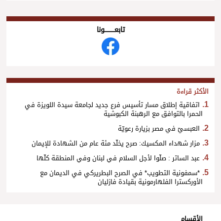
تابعــــــــــونا
الأكثر قراءة
اتفاقية إطلاق مسار تأسيس فرع جديد لجامعة سيدة اللويزة في
الحمرا بالتوافق مع الرهبنة الكبوشية
العبسيّ في مصر بزيارة رعويّة
مزار شهداء المكسيك: صرح يخلّد مئة عام من الشهادة للإيمان
عبد الساتر : صلّوا لأجل السلام في لبنان وفي المنطقة كلّها
*سمفونية التطويب* في الصرح البطريركي في الديمان مع
الأوركسترا الفلهارمونية بقيادة فازليان
الأقسام