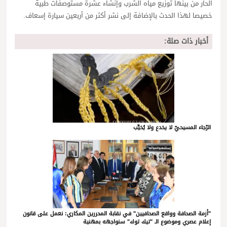
الحار من بينها توزيع مياه الشرب وإنشاء عشرة مستوصفات طبية
خصيصا لهذا الحدث بالإضافة إلى نشر أكثر من أربعين سيارة إسعاف.
أخبار ذات صلة:
الرّجاء المسيحيّ لا يخدع ولا يُخيِّب
"أزمة الصحافة وواقع الصحافيين" في نقابة المحررين المكاري: نعمل على قانون
إعلام عصري وموضوع الـ "تيك توك" سنواجهه بمهنية