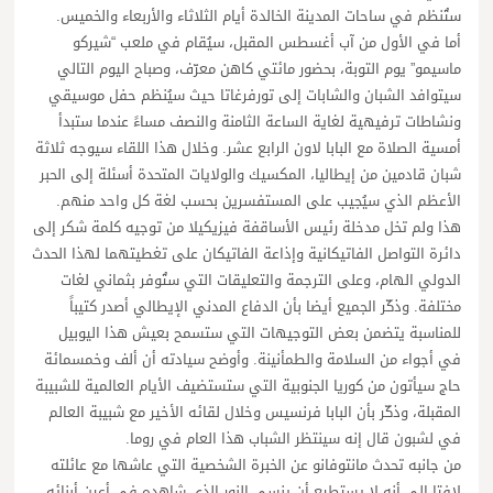
ستُنظم في ساحات المدينة الخالدة أيام الثلاثاء والأربعاء والخميس.
أما في الأول من آب أغسطس المقبل، سيُقام في ملعب “شيركو
ماسيمو” يوم التوبة، بحضور مائتي كاهن معرّف، وصباح اليوم التالي
سيتوافد الشبان والشابات إلى تورفرغاتا حيث سيُنظم حفل موسيقي
ونشاطات ترفيهية لغاية الساعة الثامنة والنصف مساءً عندما ستبدأ
أمسية الصلاة مع البابا لاون الرابع عشر. وخلال هذا اللقاء سيوجه ثلاثة
شبان قادمين من إيطاليا، المكسيك والولايات المتحدة أسئلة إلى الحبر
الأعظم الذي سيُجيب على المستفسرين بحسب لغة كل واحد منهم.
هذا ولم تخل مدخلة رئيس الأساقفة فيزيكيلا من توجيه كلمة شكر إلى
دائرة التواصل الفاتيكانية وإذاعة الفاتيكان على تغطيتهما لهذا الحدث
الدولي الهام، وعلى الترجمة والتعليقات التي ستُوفر بثماني لغات
مختلفة. وذكّر الجميع أيضا بأن الدفاع المدني الإيطالي أصدر كتيباً
للمناسبة يتضمن بعض التوجيهات التي ستسمح بعيش هذا اليوبيل
في أجواء من السلامة والطمأنينة. وأوضح سيادته أن ألف وخمسمائة
حاج سيأتون من كوريا الجنوبية التي ستستضيف الأيام العالمية للشبيبة
المقبلة، وذكّر بأن البابا فرنسيس وخلال لقائه الأخير مع شبيبة العالم
في لشبون قال إنه سينتظر الشباب هذا العام في روما.
من جانبه تحدث مانتوفانو عن الخبرة الشخصية التي عاشها مع عائلته
لافتا إلى أنه لا يستطيع أن ينسى النور الذي شاهده في أعين أبنائه