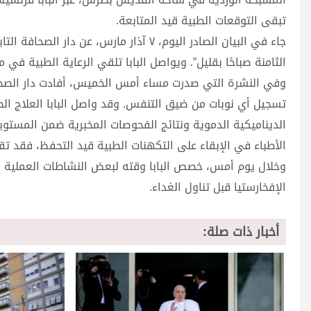
تبقى التوقعات الطبية قيد المتابعة.
جاء في البيان الصادر اليوم، ٧ آذار مار
الثامنة صباحًا بقليل”. ويواصل البابا تلقي الرعاية الطبية في مستشفى جيميلي،
وفي النشرة التي صدرت مساء أمس الخميس، أفادت دار الصحافة ب
تسجيل أي نوبات من ضيق التنفس. وقد واصل البابا العلاج ا
الديناميكية الدموية ونتائج الفحوصات المخبرية ضمن المستويات
الأطباء في الإبقاء على التكهنات الطبية قيد التحفظ، فقد تقر
وخلال يوم أمس، خصص البابا وقته لبعض النشاطات العملية في ف
الإفخارستيا قبل تناول الغداء.
أخبار ذات صلة: