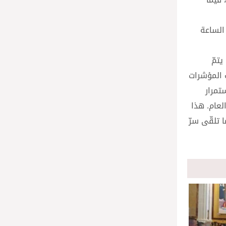
عد الساعة
تمّ
 المؤشرات
تمرار
لعام. هذا
 تلقّى سرّ