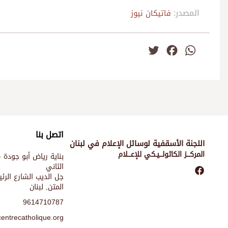
المصدر:
فاتيكان نيوز
Twitter
Facebook
WhatsApp
اتصل بنا
اللجنة الأسقفية لوسائل الإعلام في لبنان
المركـــز الكاثولـــيـكي للإعـــلام
بناية رياض أبو جودة -
الثاني
جل الديب الشارع الر
المتن, لبنان
9614710787
entrecatholique.org