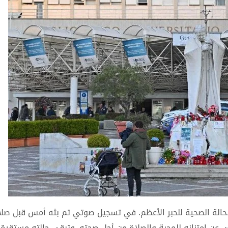
لحالة الصحية للحبر الأعظم. في تسجيل صوتي تم بثه أمس قبل صلا
 عن امتنانه للمحبة والصلاة من أجل صحته. وتبقى حالته مستقرة،