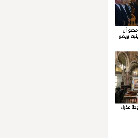
 مدعو أن
ثبت ويضع
لـ١٥٠ لوصول لوحة عذراء