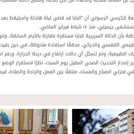
س، عن دار الصحافة التابعة للكرسي الرسولي أن “البابا قد قضى ليلة هادئة واستيقظ ب
 منذ ١٤ شباط فبراير الماضي.
أن الحالة السريرية للبابا مستقرة مقارنة بالأيام السابقة، ولم ي
لطبيعي التنفسي والحركي، محققًا استفادة ملحوظة، في حين بقيت
 الطبيعية، ولم تسجَّل أي حالات ارتفاع في درجة الحرارة. ورغم اس
ر إصدار التحديث الصحي المقبل يوم السبت، نظرًا لاستقرار الوضع ا
ترتي الصباح والمساء، متنقلًا بين العمل والراحة والصلاة، فيما