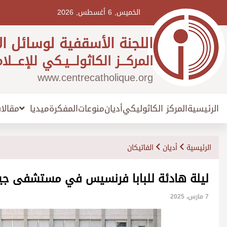
Ski
t
الخميس, 6 أغسطس, 2026
conten
اللجنة الأسقفية لوسائل ال
المركـــز الكاثولـــيـكي للإعـــلا
www.centrecatholique.org
الرئيسية
المركز الكاثوليكي
أديان
منوعات
المفكرة
مقالا
ميديا
الرئيسية
أديان
الفاتيكان
ليلة هادئة للبابا فرنسيس في مستشفى جي
7 مارس، 2025