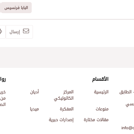
البابا فرنسيس
إرسال
الأقسام
روا
 الطابق
الرئيسية
المركز
أديان
خري
الكاثوليكي
من 
ئيسي
اتصل
منوعات
المفكرة
ميديا
مقالات مختارة
إصدارات حبرية
info@c