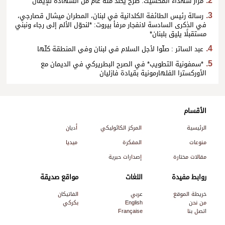
مزار شهداء المكسيك: صرح يخلّد مئة عام من الشهادة للإيمان
رسالة رئيس الطائفة الكلدانية في لبنان، المطران ميشال قصارجي،
في الذكرى السادسة لانفجار مرفأ بيروت: *لنحوّل الألم إلى رجاء ونبني
مستقبلًا يليق بلبنان*
عبد الساتر : صلّوا لأجل السلام في لبنان وفي المنطقة كلّها
*سمفونية التطويب* في الصرح البطريركي في الديمان مع
الأوركسترا الفلهارمونية بقيادة فازليان
الأقسام
الرئيسية
المركز الكاثوليكي
أديان
منوعات
المفكرة
ميديا
مقالات مختارة
إصدارات حبرية
روابط مفيدة
اللغات
مواقع صديقة
خريطة الموقع
عربي
الفاتيكان
من نحن
English
بكركي
اتصل بنا
Française