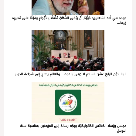
عودة في أحد الشعانين: مُؤْلِمٌ أَنْ يَبْقَى الشَّعْبُ مُثْقَلًا بِالأَوْجاعِ وقَلِقًا على مَصيرِه
فِيما…
البابا لاوُن الرابع عشر: السلام لا يُبنى بالقوة… والعالم يحتاج إلى شجاعة الحوار
مجلس رؤساء الكنائس الكاثوليكيّة يوجّه رسالة إلى المؤمنين بمناسبة سنة
اليوبيل