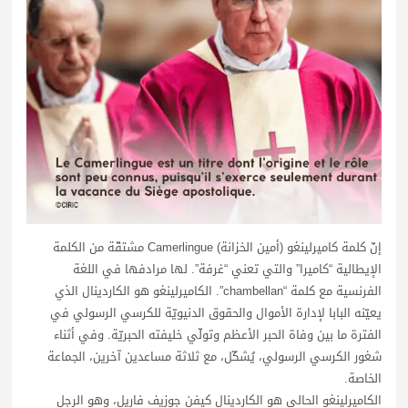
إنّ كلمة كاميرلينغو (أمين الخزانة) Camerlingue مشتقّة من الكلمة
الإيطالية “كاميرا” والتي تعني “غرفة”. لها مرادفها في اللغة
الفرنسية مع كلمة “chambellan”. الكاميرلينغو هو الكاردينال الذي
يعيّنه البابا لإدارة الأموال والحقوق الدنيويّة للكرسي الرسولي في
الفترة ما بين وفاة الحبر الأعظم وتولّي خليفته الحبريّة. وفي أثناء
شغور الكرسي الرسولي، يُشكّل، مع ثلاثة مساعدين آخرين، الجماعة
الخاصة.
الكاميرلينغو الحالي هو الكاردينال كيفن جوزيف فاريل، وهو الرجل