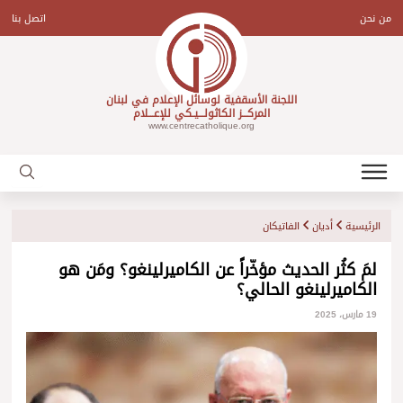
Ski
t
من نحن
اتصل بنا
conten
اللجنة الأسقفية لوسائل الإعلام في لبنان
المركـــز الكاثولـــيـكي للإعـــلام
www.centrecatholique.org
الرئيسية
أديان
الفاتيكان
لمَ كثُر الحديث مؤخّراً عن الكاميرلينغو؟ ومَن هو
الكاميرلينغو الحالي؟
19 مارس، 2025