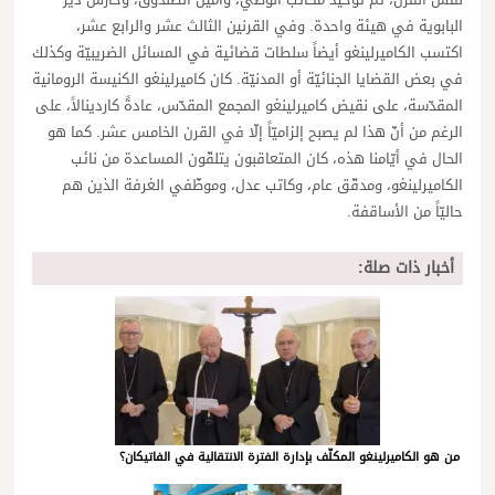
نفس القرن، تمّ توحيد مكاتب الوصي، وأمين الصندوق، وحارس دير
البابوية في هيئة واحدة. وفي القرنين الثالث عشر والرابع عشر،
اكتسب الكاميرلينغو أيضاً سلطات قضائية في المسائل الضريبيّة وكذلك
في بعض القضايا الجنائيّة أو المدنيّة. كان كاميرلينغو الكنيسة الرومانية
المقدّسة، على نقيض كاميرلينغو المجمع المقدّس، عادةً كاردينالاً، على
الرغم من أنّ هذا لم يصبح إلزاميّاً إلّا في القرن الخامس عشر. كما هو
الحال في أيّامنا هذه، كان المتعاقبون يتلقّون المساعدة من نائب
الكاميرلينغو، ومدقّق عام، وكاتب عدل، وموظّفي الغرفة الذين هم
حاليّاً من الأساقفة.
أخبار ذات صلة:
من هو الكاميرلينغو المكلّف بإدارة الفترة الانتقالية في الفاتيكان؟