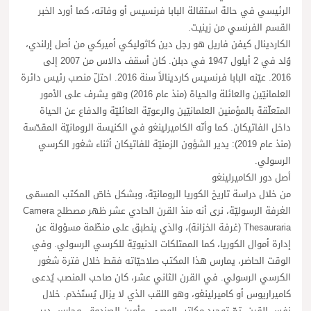
الرئيسي في حالة استقالة البابا فرنسيس أو وفاته، كما أورد الخبر
القسم الفرنسي من زينيت.
الكاردينال كيفن فاريل هو رجل دين كاثوليكي أميركي من أصل إرلندي،
وُلد في 2 أيلول 1947 في دبلن. كان أسقف دالاس من 2007 إلى
2016. عيّنه البابا فرنسيس كاردينالاً سنة 2016. احتلّ منصب رئيس دائرة
العلمانيّين والعائلة والحياة (منذ عام 2016) وهو يشرف على الأمور
المتعلّقة بالمؤمنين العلمانيّين والرعويّة العائليّة والدفاع عن الحياة
داخل الفاتيكان. كما وأنّه الكاميرلينغو في الكنيسة الرومانيّة المقدّسة
(منذ عام 2019): يدير الشؤون الزمنيّة للفاتيكان أثناء شغور الكرسي
الرسولي.
أصل دور الكاميرلينغو
من خلال دراسة تاريخ الكوريا الرومانيّة، وبشكل خاصّ المكتب المسمّى
الغرفة الرسوليّة، نرى أنه منذ القرن الحادي عشر ظهر مصطلح Camera
Thesauraria (غرفة الخزانة)، والذي ينطبق على منظّمة مسؤولة عن
إدارة أموال الكوريا، كما الممتلكات الدنيويّة للكرسي الرسولي. وفي
الوقت الحاضر، يمارس هذا المكتب صلاحيّاته فقط خلال فترة شغور
الكرسي الرسولي. في القرن الثاني عشر، كان صاحب المنصب يُدعى
كاميراريوس أو كاميرلينغو، وهو اللقب الذي لا يزال يُستَخدَم. خلال