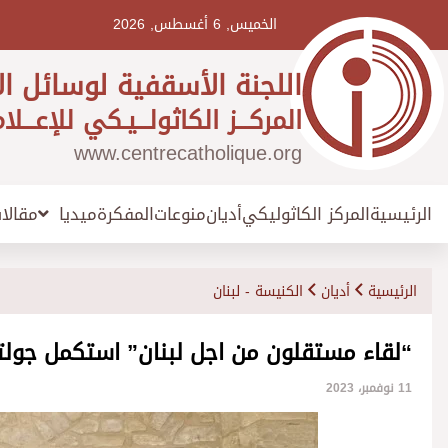
Ski
t
الخميس, 6 أغسطس, 2026
conten
اللجنة الأسقفية لوسائل ال
المركـــز الكاثولـــيـكي للإعـــلا
www.centrecatholique.org
الرئيسية
المركز الكاثوليكي
أديان
منوعات
المفكرة
مقالا
ميديا
الرئيسية
أديان
الكنيسة - لبنان
“لقاء مستقلون من اجل لبنان” استكمل جولته 
11 نوفمبر، 2023