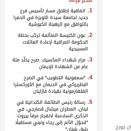
الأكثر قراءة
اتفاقية إطلاق مسار تأسيس فرع
جديد لجامعة سيدة اللويزة في الحمرا
بالتوافق مع الرهبنة الكبوشية
عون الكنيسة المتألمة ترحّب بخطة
الحكومة العراقية لإعادة العائلات
المسيحية
مزار شهداء المكسيك: صرح يخلّد مئة
عام من الشهادة للإيمان
*سمفونية التطويب* في الصرح
البطريركي في الديمان مع الأوركسترا
الفلهارمونية بقيادة فازليان
رسالة رئيس الطائفة الكلدانية في
لبنان، المطران ميشال قصارجي، في
الذكرى السادسة لانفجار مرفأ بيروت:
*لنحوّل الألم إلى رجاء ونبني مستقبلًا
ان جورج
يليق بلبنان*