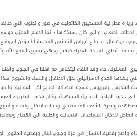
 بزيارة مطرانية المسحيين الكاثوليك في صور والجنوب التي طالم
 لحظات الصعاب، والتي كان يستذكرها دائما الامام المغيّب موسى
ب، حيث قال: انا قارع أجراس الكنائس القديمة أنا مؤذن الجوامع، 
 بمحمد، أصلي للسيدة العذراء فيقبل وجهي يسوع، أسمع الله وأك
ري المشترك، جاء وفد اللقاء ليتضامن مع اهلنا في الجنوب وأهلنا
تي ينفذها العدو الاسرائيلي بحق الاطفال والنساء والشيوخ، هذا 
القديس برفيريوس مسجلا انتهاكه الصارخ لكل المواثيق والقوا
الى حدود الابادة الجماعية الممنهجة، وكان قدس البطريرك العب
المضطهدة ونصرة الشعب الفلسطيني وحماية اطفال ونساء وشيوخ 
ك العاجل لادخال المساعدات الانسانية والطبية الى القطاع ومعالج
تزام واضح بقضية الانسان في غزة وجنوب لبنان وبقضية الحقوق الو