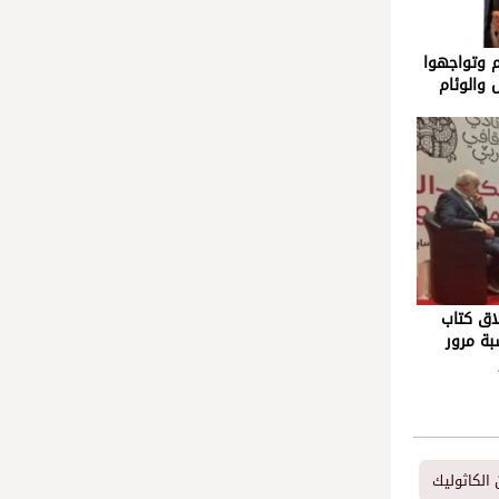
م وتواجهوا
 والوئام
اق كتاب
ة مرور
 الكاثوليك