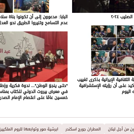
صليب ٢٠٢٤
البابا: مدعوون إلى أن تكونوا بناة سلا
عدم التسامح وتنيروا الطريق نحو العدل
الثقافية الإيرانية بذكرى تغييب
أكيد على أن رؤيته الإستشرافية
*حتى ينجوَ الوطن*... ندوة فكرية وإطل
 اليوم
في معرض بيروت الدولي للكتاب بمناسب
خمسين عامًا على اعتصام الإمام الصدر
ن من أجل لبنان
المطران جورج اسكندر
ابرشية صور وتوابعها للروم الملكيين