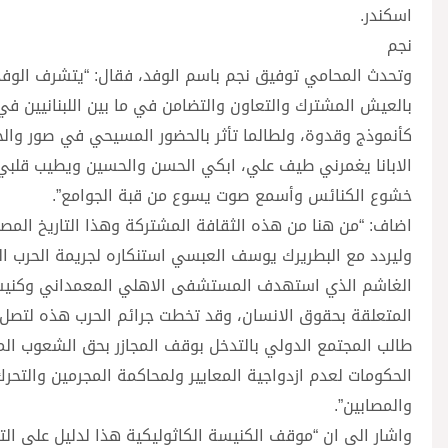
اسكندر.
نجم
وتحدث المحامي توفيق نجم باسم الوفد، فقال: “يتشرف الوفد
بالعيش المشترك والتعاون والتضامن في ما بين اللبنانيين في
كأنموذج وقدوة، ولطالما تأثر بالحضور المسيحي في صور والجنو
الابانا يغمرني طيف علي، ابكي الحسن والحسين ويطيب قلبي
خشوع الكنائس وأسمع صوت يسوع من قبة الجوامع”.
اضاف: “من هنا من هذه الثقافة المشتركة وهذا التاريخ المصي
وليردد مع البطريرك يوسف العبسي استنكاره لجريمة الحرب ال
الغاشم الذي استهدف المستشفى الاهلي المعمداني وكنيسة 
المتعلقة بحقوق الانسان، وقد تخطت جرائم الحرب هذه لتصل 
طالب المجتمع الدولي بالتدخل بوقف المجازر بحق الشعوب 
الحكومات لعدم ازدواجية المعايير ولمحاكمة المجرمين والتحر
والمصابين”.
واشار الى ان “موقف الكنيسة الكاثوليكية هذا لدليل على ال