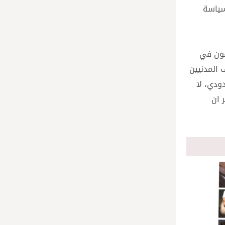
 سياسة
فون في
 المدنيين
ودي، لا
 ان