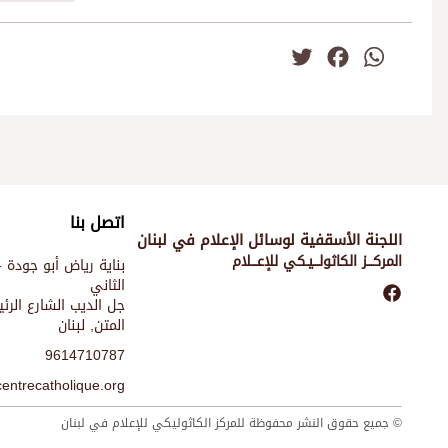
Twitter
Facebook
WhatsApp
اتصل بنا
اللجنة الأسقفية لوسائل الإعلام في لبنان
المركـــز الكاثولـــيـكي للإعـــلام
بناية رياض أبو جودة -
الثاني
جل الديب الشارع الر
المتن, لبنان
9614710787
entrecatholique.org
© جميع حقوق النشر محفوظة للمركز الكاثوليكي للإعلام في لبنان