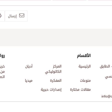
إرسال
الأقسام
روا
 الطابق
الرئيسية
المركز
أديان
خري
الكاثوليكي
من 
ئيسي
اتصل
منوعات
المفكرة
ميديا
مقالات مختارة
إصدارات حبرية
info@c