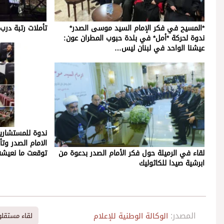
*المسيح في فكر الإمام السيد موسى الصدر*
تأملات رتبة درب ال
ندوة لحركة *أمل* في بلدة حبوب المطران عون:
عيشنا الواحد في لبنان ليس…
ندوة للمستشارية 
الامام الصدر وت
لقاء في الرميلة حول فكر الأمام الصدر بدعوة من
توقعت ما نعيشه
ابرشية صيدا للكاثوليك
المصدر:
الوكالة الوطنية للإعلام
لقاء مستقلو