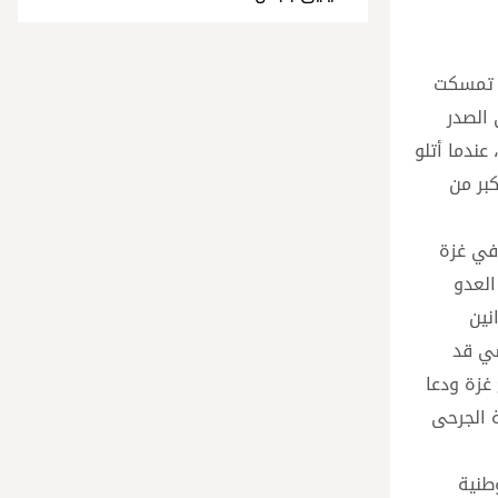
ا تمسكت
 الصدر
عندما أتلو
بر من
 في غزة
العدو
نين
سي قد
غزة ودعا
ة الجرحى
طنية