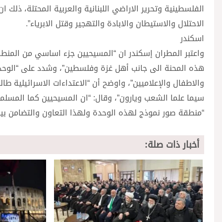
الفلسطينية وتحرير الاراضي اللبنانية والعربية المحتلة، ذلك
الاحتلال والاستيطان والابادة والتهجير وقتل الابرياء”.
اسكندر
واعتبر المطران إسكندر ان “المسيحيين جزء اساسي من المنط
هذه المحنة الى جانب أهل غزة وفلسطين”، وشدد على “الوحد
والاطفال والإعلاميين”، واوضح أن “الاعتداءات الاسرائيلية ط
سيما علما الشعب ويارون”، وقال: “ان المسيحيين كما المسلمي
“منطقة صور نموذج لهذه الوحدة ولهذا التعاون والتضامن بين ك
أخبار ذات صلة: