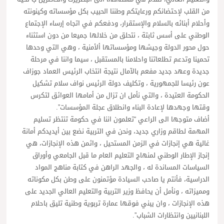
من القلب لإحتضانكم ورعايتكم وطننا الحبيب بكل مؤسساته وكينونته
وأحلام أبنائه بالسلام والإستقرار، ودفعكم في اتجاه إرساء الإجتماع
الوطني على أسس ثابتة ، نتحلق من خلالها جميعا من دون استثناء
حول محور الدولة وجيشها ومؤسساتها ألأمنية ، وهي التي وحدها
تحمينا وتدعم تطلعاتنا واحلامنا بالمستقبل ، سيما واننا في مرحلة
جديدة وعهد جديد مفعم بالآمال نتيجة انتخاب الرئيس العماد جوزاف
عون رئيسا للجمهورية ، وتكليف دولة الرئيس نواف سلام تشكيل
الحكومة العتيدة ، والتي نأمل ان تزال من أمامها العوائق لتكرس
وقتها وجهدها لإعادة البناء وانطلاق عجلة المؤسسات”.
أضاف متوجها الى الراعي “تعلمون اننا في حكومة تنتظر تسليم
المهمة لطاقم وزاري جديد، ونحن في التربية نضع بين أيديدكم أمانة
غالية هي إنجازات في الزمن المستحيل ، واثمن هذه الإنجازات، هي
إنجاز الإطار الوطني لمنهاج التعليم العام ما قبل الجامعي وأوراق
السياسات المساندة له ، والجهد الراهن في كتابة مناهج المواد
الدراسية، فأنتم يا صاحب السيادة مؤتمنون على وطن بكل مكوناته
ومميزاته ، ونأمل أن يحافظ وزير التربية والتعليم العالي الجديد على
هذه الإنجازات ، وان يبني فوقها عمارة تربوية وطنية تليق باحلام
اللبنانيين وانتظارات الشباب”.