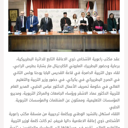
عقد مكتب راعوية الأشخاص ذوي الاعاقة التابع للدائرة البطريركية،
برعاية وحضور البطريرك الماروني الكاردينال مار بشارة بطرس الراعي،
لقاء حول التربية الدامجة في قاعة القديس البابا يوحنا بولس الثاني
في الصرح البطريركي في بكركي، في حضور وزير التربية والتعليم
العالي في حكومة تصريف الأعمال الدكتور عباس الحلبي، المدير العام
للتربية الدكتور عماد الاشقر ورؤساء الجامعات والمراكز التربوية، ومديرو
المؤسسات التعليمية، وممثلون عن المنظمات والمؤسسات التربوية.
الحلبي
اللقاء استهل بالنشيد الوطني وبكلمة ترحيبية من منسقة مكتب راعوية
الأشخاص ذوي إعاقة الاعلامية داليا فريفر، ثم كانت كلمة لوزير التربية
والتعليم العالي، تقدم في مستهلها الى البطريرك والحاضرين ب”تحية