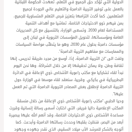
الدولية التي تؤكد حق الجميع في التعلم، تعهدت الحكومة اللبنانية
بالعمل على توفير التربية الدامجة والتعليم عالي الجودة لجميع
المتعلمين. كما أكدت التزامها بتعزيز فرص التعلم المتساوية للجميع،
بمن فيهم ذوو الاحتياجات الخاصة، تماشيا مع أهداف التنمية
المستدامة لعام 2030. وتسعى الوزارة، بالتنسيق مع كل المديريات
العامة ومؤسساتها، لتحويل المؤسسات التربوية في لبنان إلى
مؤسسات دامجة بحلول عام 2030، وهو ما يتطلّب مواءمة السياسات
والممارسات مع مفاهيم التربية الدامجة”.
ولفت الى “ان التربية الدامجة، إذا، أوسع من مجرد طريقة تدريس، إنها
ثقافة وطن، ولا يمكن تحقيقها إلا من خلال الشراكة. وها نحن اليوم
نبدأ لقاء تشاركيا مع مكتب راعوية الأشخاص ذوي الإعاقة في الدائرة
البطريركية في بكركي. وقريبا، سنعقد لقاء موسعا في الوزارة حول
التربية الدامجة لإطلاق بعض المصادر التربوية الدامجة التي تم العمل
عليها”.
وحيا الحلبي “مكتب راعوية الأشخاص ذوي الإعاقة من خلال منسقة
المكتب الإعلامية داليا فريفر، التي اختارت أسمى رسالة إنسانية وقررت
مساعدة الأشخاص ذوي الاحتياجات الخاصة، وقد أنعم الله عليها ببصيرة
أبعد من البصر، فنظرت بقلبها وحددت رسالتها الدامجة وأبدعت. كما
أتوجه بالشكر للمرشد الأب ميلاد السقيم، الذي نقدر جهوده وجهود