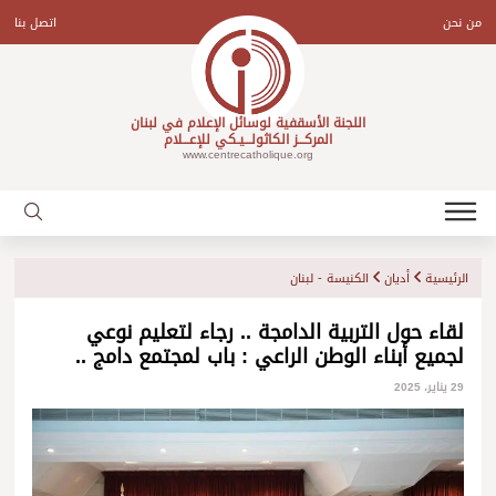
Ski
t
من نحن
اتصل بنا
conten
اللجنة الأسقفية لوسائل الإعلام في لبنان
المركـــز الكاثولـــيـكي للإعـــلام
www.centrecatholique.org
الرئيسية
أديان
الكنيسة - لبنان
لقاء حول التربية الدامجة .. رجاء لتعليم نوعي
لجميع أبناء الوطن الراعي : باب لمجتمع دامج ..
29 يناير، 2025