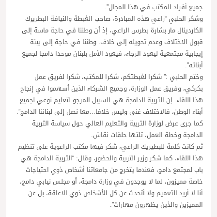
جميع أفراد المكتب في هذا المجال”.
وشكر الحلبي “راعي هذه المبادرة، صاحب الغبطة والنيافة البطريرك
الكاردينال مار بشارة بطرس الراعي، إذ أن وطننا في حاجة ماسة إلى
قبول الاختلاف وعدم تحويله إلى خلاف. وطننا في حاجة إلى بيئة
إيجابية مجتمعية ليعود الرجاء، فيعود الأمل بلبنان موحدا دامجا لجميع
أبنائه”.
وختم الحلبي :” شكرا لغبطتكم، شكرا للمكتب، شكرا لفريق عمل
بكركي، وفريق عمل الوزارة، وجميع الشركاء الذين أسهموا في إنجاح
هذا اللقاء. إن التربية الدامجة هي السبيل المرجو لتعليم نوعي لجميع
أبناء الوطن، فالاختلاف غنى وليس خلافا…معا نصل إلى لبناننا الدامج”.
كما جرى عرض لوزارة التربية والتعليم العالي حول سياسة التربية
الدامجة وخطة العمل، تلتها حلقات نقاش.
ثم كانت كلمة للبطيريك الراعي، شكر فيها مكتب الراعوية على تنظيم
هذا اللقاء، كما شكر وزير التربية والحضور، وقال: “التربية الدامجة هي
باب لمجتمع دامج، فعندما يتخرج من جامعاتنا أشخاص ذوي احتياجات
خاصة مميزون، لما لا يوجدون في وزارة دامجة، أو مجلس نيابي دامج،
أنا لا أريد التعميم ولا أتحدث عن كل الأشخاص ذوي الاعاقة، بل عن
المميزين والذين يظهرون مهارات”.