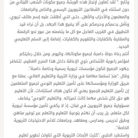
وتابع :” لقد تعاون لإنجاز هذه الورشة جميع مكونات الشعب اللبناني من
دون استثناء في القطاعين التربويين الرسمي والخاص والجامعات
والمعلمون والأحزاب والأهل، حتى انني أطلقت عليه إسم طائف تربوي،
ونأمل بدعمكم وحرصكم على ألا يضيع هذا الجهد، بل أن نراه قيد
التطبيق في القريب العاجل مع كل ما يتضمنه من عبور نحو الرقمنة
والمقاربة بالكفايات والتقويم بالكفايات، إضافة إلى السلم التعليمي
الجديد.
أنتم رعاة دولة دامجة لجميع مكوناتها، واليوم، ومن خلال رعايتكم
لمؤتمر راعوية الأشخاص ذوي الإعاقة داخل هذا الصرح العظيم، تتضافر
جهود الجميع لنكون مؤسسات تربوية رسمية وخاصة دامجة”.
وقال :”منذ تسلمنا مهامنا في وزارة التربية والتعليم العالي، عملنا مع
فريق الوزارة ومؤسساتها على تأمين التعليم النوعي لجميع المتعلمين.
إن تأمين التعليم للجميع يعني ألا تكون هناك استثناءات، لأن التعليم
هو حق لكل شخص مهما كانت تميزاته. والتعليم “النوعي” يضاعف
مسؤولية جميع التربويين في لبنان، إذ لا يكفي تأمين مؤسسة تربوية
لكل متعلم، بل يجب أن نهتم بنوعية التعليم والتعلم عبر توفير مناهج،
وطرق تدريس، ومدارس، ومعاهد، وجامعات تلائم الاحتياجات التربوية
الخاصة”.
واستطرد الحلبي :”كثرت الأبحاث التربوية التي تناولت تطوير تعليم