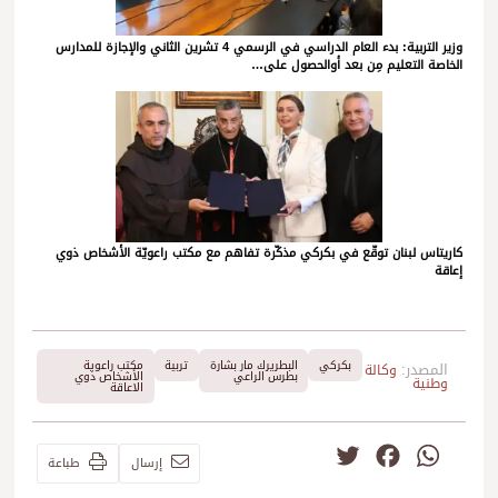
وزير التربية: بدء العام الدراسي في الرسمي 4 تشرين الثاني والإجازة للمدارس
الخاصة التعليم مِن بعد أوالحصول على…
كاريتاس لبنان توقّع في بكركي مذكّرة تفاهم مع مكتب راعويّة الأشخاص ذوي
إعاقة
بكركي
البطريرك مار بشارة
تربية
مكتب راعوية
المصدر:
وكالة
بطرس الراعي
الأشخاص ذوي
وطنية
الاعاقة
Twitter
Facebook
WhatsApp
إرسال
طباعة