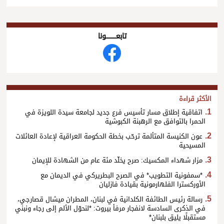
تابعــــــــــونا
الأكثر قراءة
اتفاقية إطلاق مسار تأسيس فرع جديد لجامعة سيدة اللويزة في
الحمرا بالتوافق مع الرهبنة الكبوشية
عون الكنيسة المتألمة ترحّب بخطة الحكومة العراقية لإعادة العائلات
المسيحية
مزار شهداء المكسيك: صرح يخلّد مئة عام من الشهادة للإيمان
*سمفونية التطويب* في الصرح البطريركي في الديمان مع
الأوركسترا الفلهارمونية بقيادة فازليان
رسالة رئيس الطائفة الكلدانية في لبنان، المطران ميشال قصارجي،
في الذكرى السادسة لانفجار مرفأ بيروت: *لنحوّل الألم إلى رجاء ونبني
مستقبلًا يليق بلبنان*