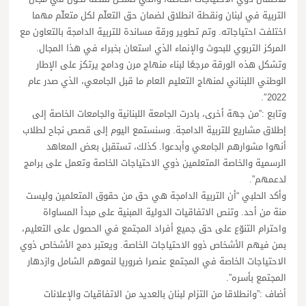
التربية في لبنان ونقطة انطلاق لضمان حق التعلّم لكل متعلّم مهما
اختلفت احتياجاته. وتم تطوير ورقة مساندة للتربية الدامجة بالتعاون مع
المركز التربوي للبحوث والإنماء الذي استعان بخبراء في هذا المجال.
وتشكل هذه الورقة مرجعًا لبناء منهاج مرن ودامج يرتكز على الإطار
الوطني اللبناني لمنهاج التعليم العام ما قبل الجامعي، الذي صدر عام
2022″.
وتابع :”من جهة أخرى، بادرت الجامعة اللبنانية والجامعات الخاصة إلى
إطلاق مشاريع للتربية الدامجة. وسنستمع اليوم إلى قصص نجاح لطلاب
أنهوا مشوارهم الجامعي وأبدعوا. كذلك، تستقبل بعض المعاهد
الرسمية والخاصة المتعلمين ذوي الاحتياجات الخاصة وتعمل على برامج
لدعمهم”.
وأكد الحلبي “أن التربية الدامجة هي حق من حقوق المتعلمين وليست
منة من أحد. وتنص الاتفاقيات الدولية المبنية على مبدأ المساواة
واحترام التنوّع على حق جميع أفراد المجتمع في الحصول على التعليم،
بمن فيهم الأشخاص ذوو الاحتياجات الخاصة. ويعتبر دمج الأشخاص ذوي
الاحتياجات الخاصة في المجتمع عنصرا ضروريا لنموهم الشامل وازدهار
المجتمع بأسره”.
أضاف :”وانطلاقا من التزام لبنان بالعديد من الاتفاقيات والإعلانات