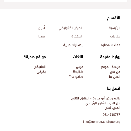
الأقسام
الرئيسية
المركز الكاثوليكي
أديان
منوعات
المفكرة
ميديا
مقالات مختارة
إصدارات حبرية
روابط مفيدة
اللغات
مواقع صديقة
خريطة الموقع
عربي
الفاتيكان
من نحن
English
بكركي
اتصل بنا
Française
اتصل بنا
بناية رياض أبو جودة - الطابق الثاني
جل الديب الشارع الرئيسي
المتن, لبنان
9614710787
info@centrecatholique.org