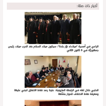
أخبار ذات صلة:
الراعي في أمسية *ميلادك نوّر بلدنا*: سيكون ميلاد السلام بعد الحرب ميلاد رئيس
جمهوريَّة في 9 كانون الثاني
الحلبي خلال لقاء في الرابطة المارونية: علينا رصد نقاط الاتفاق لنبني عليها
ومعرفة نقاط الاختلاف للحوار بشأنها