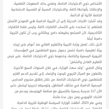
الأشخاص ذوي الاحتياجات الخاصة، ونعني بذلك الصعوبات التعلمية،
والإعاقات بأنواعها كافة، والاحتياجات الصحية أو النفسية الاجتماعية
الخاصة الآنية أو الدائمة.
وقد أشارت الأبحاث الحديثة إلى أن التربية الدامجة هي النموذج الأفضل
للمتعلم، إذ تساعده على اكتساب الكفايات كافة، وليس فقط الكفايات
الأكاديمية، لأن المجتمع بطبيعته دامج، وبالتالي يجب أن تكون التربية
دامجة أيضًا.
لأجل ذلك، تعمل وزارة التربية والتعليم العالي منذ أعوام على إيجاد
بيئة تعليمية دامجة تضمن حصول جميع المتعلمين في المؤسسات
التربوية الرسمية والخاصة، وخصوصا ذوي الاحتياجات الخاصة، على فرص
التعليم العادل والشامل”.
وقال الحلبي :”وقد سعت الوزارة، في خلال السنوات السبع الأخيرة،
بالتعاون مع المركز التربوي للبحوث والإنماء، إلى تقديم الدعم اللازم
للمتعلمين ذوي الاحتياجات الخاصة، من خلال إطلاق مشروع المدارس
الرسمية الدامجة في مختلف المناطق، وتوسيعه تدريجيا ليشمل حتى
الآن 117 مدرسة رسمية بالتنسيق مع منظمة اليونيسف وبدعم من
الاتحاد الأوروبي ومن دول عدة مانحة.
وفي عام 2023، أطلقت الوزارة السياسة الوطنية للتربية الدامجة
للأطفال ذوي الاحتياجات الخاصة، والتي تشكل نقطة تحول في مجال