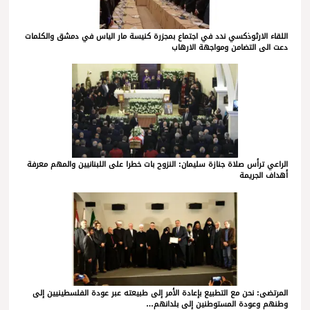
اللقاء الارثوذكسي ندد في اجتماع بمجزرة كنيسة مار الياس في دمشق والكلمات
دعت الى التضامن ومواجهة الارهاب
الراعي ترأس صلاة جنازة سليمان: النزوح بات خطرا على اللبنانيين والمهم معرفة
أهداف الجريمة
المرتضى: نحن مع التطبيع بإعادة الأمر إلى طبيعته عبر عودة الفلسطينيين إلى
وطنهم وعودة المستوطنين إلى بلدانهم…