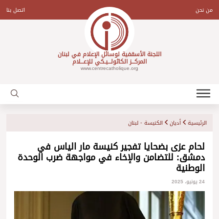
Ski
t
من نحن
اتصل بنا
conten
اللجنة الأسقفية لوسائل الإعلام في لبنان
المركـــز الكاثولـــيـكي للإعـــلام
www.centrecatholique.org
الرئيسية
أديان
الكنيسة - لبنان
لحام عزى بضحايا تفجير كنيسة مار الياس في
دمشق: للتضامن والإخاء في مواجهة ضرب الوحدة
الوطنية
24 يونيو، 2025