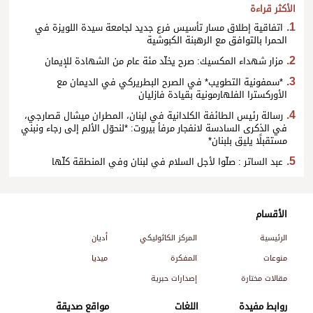
الأكثر قراءة
اتفاقية إطلاق مسار تأسيس فرع جديد لجامعة سيدة اللويزة في
الحمرا بالتوافق مع الرهبنة الكبوشية
مزار شهداء المكسيك: صرح يخلّد مئة عام من الشهادة للإيمان
*سمفونية التطويب* في الصرح البطريركي في الديمان مع
الأوركسترا الفلهارمونية بقيادة فازليان
رسالة رئيس الطائفة الكلدانية في لبنان، المطران ميشال قصارجي،
في الذكرى السادسة لانفجار مرفأ بيروت: *لنحوّل الألم إلى رجاء ونبني
مستقبلًا يليق بلبنان*
عبد الساتر : صلّوا لأجل السلام في لبنان وفي المنطقة كلّها
الأقسام
الرئيسية
المركز الكاثوليكي
أديان
منوعات
المفكرة
ميديا
مقالات مختارة
إصدارات حبرية
روابط مفيدة
اللغات
مواقع صديقة