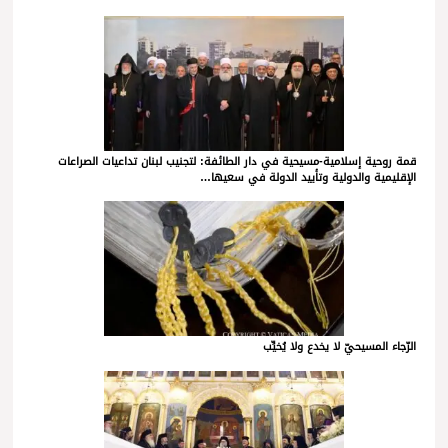
قمة روحية إسلامية-مسيحية في دار الطائفة: لتجنيب لبنان تداعيات الصراعات
الإقليمية والدولية وتأييد الدولة في سعيها…
الرّجاء المسيحيّ لا يخدع ولا يُخيِّب