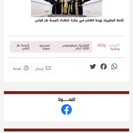
كلمة البطريرك يوحنا العاشر في جنازة شهداء كنيسة مار الياس
المصدر:
وكالة
البطريرك غريغوريوس
مسيحيو
كنيسة مار
وطنية
الثالث لحام
سوريا
الياس
Twitter
Facebook
WhatsApp
إرسال
طباعة
تابعــــــــــونا