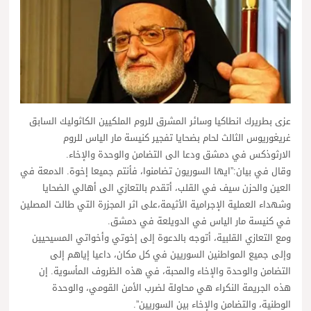
عزى بطريرك انطاكيا وسائر المشرق للروم الملكيين الكاثوليك السابق
غريغوريوس الثالث لحام بضحايا تفجير كنيسة مار الياس للروم
الارثوذكس في دمشق ودعا الى التضامن والوحدة والإخاء.
وقال في بيان:”ايها السوريون تضامنوا، فأنتم جميعا إخوة. الدمعة في
العين والحزن سيف في القلب، أتقدم بالتعازي الى أهالي الضحايا
وشهداء العملية الإجرامية الأثيمة،على اثر المجزرة التي طالت المصلين
في كنيسة مار الياس في الدويلعة في دمشق.
ومع التعازي القلبية، أتوجه بالدعوة إلى إخوتي وأخواتي المسيحيين
وإلى جميع المواطنين السوريين في كل مكان، داعيا إياهم إلى
التضامن والوحدة والإخاء والمحبة، في هذه الظروف المأسوية. إن
هذه الجريمة النكراء هي محاولة لضرب الأمن القومي، والوحدة
الوطنية، والتضامن والإخاء بين السوريين”.