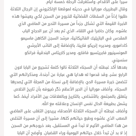
سيراً على الأقدام، واستغرقت الرحلة خمسة أيام.
وقال البطريرك موراليا في حديثه لموقعنا الإلكتروني إن الرجال الثلاثة
طلبوا إذناً من السلطات القضائية للخروج من السجن لكي يعيشوا هذه
الخبرة القيمة التي تشكل جزءاً من مسيرة التحرر من الماضي الذي
عاشوه. وكان حاضرا في اللقاء، الذي تم بعد أن عبر الحجاج الباب
المقدس في البازيليك الفاتيكانية، مرشد السجن الكاهن ماسيمو
كادامورو، ومديره إنريكو فارينا، بالإضافة إلى النائب الأبرشي
المونسينيور فابريتسيو فافارو، ومدير كاريتاس البندقية فرانكو
سنسيني.
بعدها أكد غبطته أن السجناء الثلاثة نالوا كلمة تشجيع من البابا لاون
الرابع عشر، وقد قدموا له هدايا هي عبارة عن أجندة، ومذكراتهم التي
تتضمن خبرة مسيرة الحج، بالإضافة إلى نسخة من المجلة التي يُصدرها
السجناء. وأضاف موراليا أن الحبر الأعظم ذكّر ضيوفه بأن تاريخ الخلاص
يتعلق بالمجتمع، بالأشخاص، بالتاريخ وبالعلاقات بين الأفراد أيضا، كما
يشمل بطبيعة الحال نفس الإنسان وعلاقته مع الله.
وأضاف غبطته أن السجناء الثلاثة الأصدقاء يريدون التغلب على الماضي
الصعب الذي عاشوه وطبع حياتهم كلها، مشيرا إلى أن مسيرة التخلص
من هذا الماضي الأليم لا تبدأ في المستقبل، بعد خروجهم من السجن
إذ لا بد أن تبدأ خلال حياتهم اليومية وراء القضبان. وأوضح أن البابا