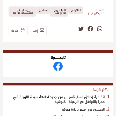
المصدر:
الفاتيكان
البابا لاوون
مساجين
بطريرك البندقية
فاتيكان نيوز
الرابع عشر
فرنشيسكو موراليا
Twitter
Facebook
WhatsApp
إرسال
طباعة
تابعــــــــــونا
الأكثر قراءة
اتفاقية إطلاق مسار تأسيس فرع جديد لجامعة سيدة اللويزة في
الحمرا بالتوافق مع الرهبنة الكبوشية
العبسيّ في مصر بزيارة رعويّة