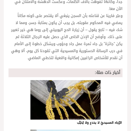
جداً، وكأنها تفوهت بآلاف الكلمات، وعكست الدهشة والامتنان في
الآن معا.
وعبّر فارينا عن قناعته بأن السجن ينبغي ألا يقتصر على كونه مكاناً
يمضي فيه المحكوم عقوبته، بل يجب أن يكون بمثابة جسر، ومما لا
شك فيه – تابع يقول – أن زيارة الحج اليوبيلي إلى روما هي خير تعبير
على ذلك. وأوضح أن الإذن الخاص الذي حصل عليه الرجال الثلاثة لم
يكن “جائزة” بل جاء ثمرة عمل جاد ودؤوب ويشكل خطوة إلى الأمام
في درب الرسالة الدستورية والمسيحية التي تقودنا كل يوم، ألا وهي
أن نقدم للأشخاص الراغبين إمكانية واقعية لتخطي الماضي.
أخبار ذات صلة:
الرّجاء المسيحيّ لا يخدع ولا يُخيِّب