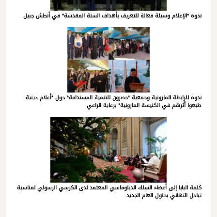
ندوة *الإعلام وسيلة فعالة للتعريف بأهداف السنة المقدسة* في أنطش جبيل
ندوة للرابطة المارونية وجمعية *حصرون للتنمية المستدامة* حول *أعلام دينية
طبعوا أثرهم في الكنيسة المارونية* برعاية الراعي
كلمة البابا إلى أعضاء السلك الدبلوماسي المعتمد لدى الكرسي الرسولي لمناسبة
تبادل التهاني بحلول العام الجديد