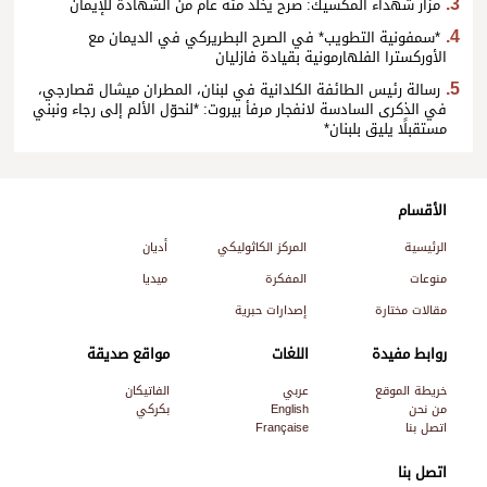
مزار شهداء المكسيك: صرح يخلّد مئة عام من الشهادة للإيمان
*سمفونية التطويب* في الصرح البطريركي في الديمان مع
الأوركسترا الفلهارمونية بقيادة فازليان
رسالة رئيس الطائفة الكلدانية في لبنان، المطران ميشال قصارجي،
في الذكرى السادسة لانفجار مرفأ بيروت: *لنحوّل الألم إلى رجاء ونبني
مستقبلًا يليق بلبنان*
الأقسام
الرئيسية
المركز الكاثوليكي
أديان
منوعات
المفكرة
ميديا
مقالات مختارة
إصدارات حبرية
روابط مفيدة
اللغات
مواقع صديقة
خريطة الموقع
عربي
الفاتيكان
من نحن
English
بكركي
اتصل بنا
Française
اتصل بنا