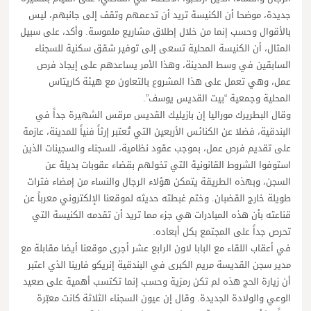
جديدة، موضحا أن الكنيسة تريد أن تدعمهم وتقف إلى جانبهم، ليس
بالأقوال وحسب إنما من خلال إطلاق مشاريع ملموسة. وأكد، على سبيل
المثال، أن الكنيسة المحلية تسعى إلى توفير شقق سكنية للسجناء
السابقين في وسط المدينة، وهذا الأمر يساعدهم على إيجاد فرص
عمل، وهي تعمل على هذا المشروع بالتعاون مع هيئة كاريتاس
المحلية وجمعية “بيت القديس يوسف”.
وقال البطريرك موراليا إن بازيليك القديس مرقس الشهيرة جداً في
البندقية، فضلا عن الكنائس الأربعين التي تُعتبر إرثاً فنياً للمدينة، عازمة
على تقديم فرص عمل، بموجب عقود نظامية، للسجناء والسجينات الذين
استوفوا الشروط القانونية التي تخولهم بقضاء عقوبات بديلة عن
السجن، وبهذه الطريقة يتمكن هؤلاء الرجال والنساء من إمضاء فترات
طويلة خارج القضبان. وختم غبطته حديثه لموقعنا الإلكتروني معرباً عن
قناعته بأن هذه المبادرات هي جزء مما تريد أن تقدمه الكنيسة التي
تحرص جداً على المجتمع بكل أبعاده.
في أعقاب اللقاء مع البابا لاون الرابع عشر أجرى موقعنا أيضا مقابلة مع
مدير سجن القديسة مريم الكبرى في البندقية إنريكو فارينا الذي اعتبر
أن زيارة الحج هذه لم تكن رمزية وحسب إنما تكتسب أهمية على صعيد
الوعي والولادة الجديدة. وقال إن عيون السجناء الثلاثة كانت معبّرة