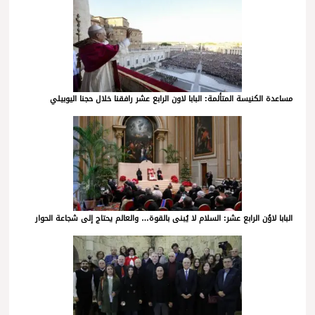
مساعدة الكنيسة المتألمة: البابا لاون الرابع عشر رافقنا خلال حجنا اليوبيلي
البابا لاوُن الرابع عشر: السلام لا يُبنى بالقوة… والعالم يحتاج إلى شجاعة الحوار