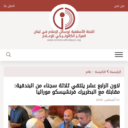
Ski
t
من نحن
اتصل بنا
conten
اللجنة الأسقفية لوسائل الإعلام في لبنان
المركـــز الكاثولـــيـكي للإعـــلام
www.centrecatholique.org
الرئيسية
الكنيسة - عالم
لاون الرابع عشر يلتقي ثلاثة سجناء من البندقية:
مقابلة مع البطريرك فرنشيسكو موراليا
11 أغسطس، 2025