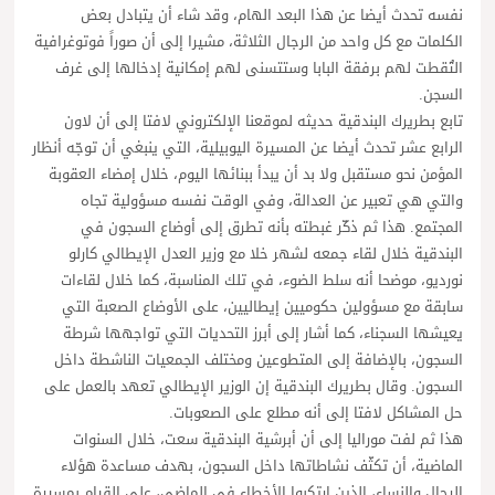
نفسه تحدث أيضا عن هذا البعد الهام، وقد شاء أن يتبادل بعض
الكلمات مع كل واحد من الرجال الثلاثة، مشيرا إلى أن صوراً فوتوغرافية
التُقطت لهم برفقة البابا وستتسنى لهم إمكانية إدخالها إلى غرف
السجن.
تابع بطريرك البندقية حديثه لموقعنا الإلكتروني لافتا إلى أن لاون
الرابع عشر تحدث أيضا عن المسيرة اليوبيلية، التي ينبغي أن توجّه أنظار
المؤمن نحو مستقبل ولا بد أن يبدأ ببنائها اليوم، خلال إمضاء العقوبة
والتي هي تعبير عن العدالة، وفي الوقت نفسه مسؤولية تجاه
المجتمع. هذا ثم ذكّر غبطته بأنه تطرق إلى أوضاع السجون في
البندقية خلال لقاء جمعه لشهر خلا مع وزير العدل الإيطالي كارلو
نورديو، موضحا أنه سلط الضوء، في تلك المناسبة، كما خلال لقاءات
سابقة مع مسؤولين حكوميين إيطاليين، على الأوضاع الصعبة التي
يعيشها السجناء، كما أشار إلى أبرز التحديات التي تواجهها شرطة
السجون، بالإضافة إلى المتطوعين ومختلف الجمعيات الناشطة داخل
السجون. وقال بطريرك البندقية إن الوزير الإيطالي تعهد بالعمل على
حل المشاكل لافتا إلى أنه مطلع على الصعوبات.
هذا ثم لفت موراليا إلى أن أبرشية البندقية سعت، خلال السنوات
الماضية، أن تكثّف نشاطاتها داخل السجون، بهدف مساعدة هؤلاء
الرجال والنساء، الذين ارتكبوا الأخطاء في الماضي، على القيام بمسيرة