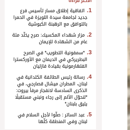
الأكثر قراءة
اتفاقية إطلاق مسار تأسيس فرع
جديد لجامعة سيدة اللويزة في الحمرا
بالتوافق مع الرهبنة الكبوشية
مزار شهداء المكسيك: صرح يخلّد مئة
عام من الشهادة للإيمان
*سمفونية التطويب* في الصرح
البطريركي في الديمان مع الأوركسترا
الفلهارمونية بقيادة فازليان
رسالة رئيس الطائفة الكلدانية في
لبنان، المطران ميشال قصارجي، في
الذكرى السادسة لانفجار مرفأ بيروت:
*لنحوّل الألم إلى رجاء ونبني مستقبلًا
يليق بلبنان*
عبد الساتر : صلّوا لأجل السلام في
لبنان وفي المنطقة كلّها