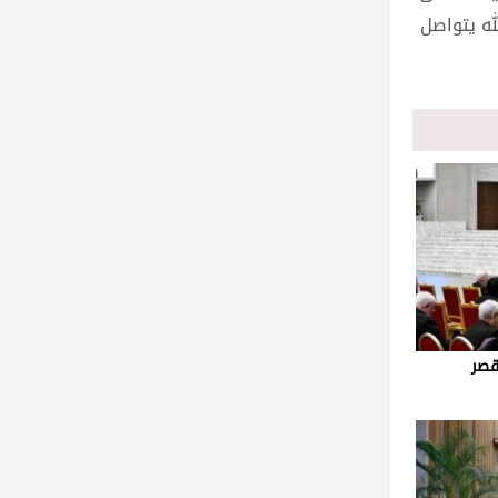
له يتواصل
قصر