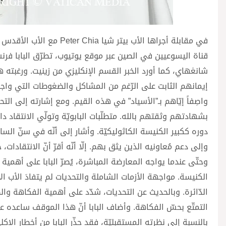
في مقابلة أجراها الأب بي
قناة اليسوعيين في الصين عبر موقع يوتيوب، تطرّق البابا فرن
شانغهاي، كما أورد الخبر القسم الإنكليزي من زينيت. ورغبته
إيمانهم الثابت على الرّغم من المشاكل والضغوطات التي واجه
واصِفاً إيّاهم بـ”الأسياد” في هذه القيم. ومع إشارته إلى التح
بشهادتهم وثقتهم بالله. متطلّبات البابويّة وتولّي الانتقاد د
دوره ككبير الكنيسة الكاثوليكيّة. وأشار إلى أنّه في سنّ السا
وإلى دعم مُعاونيه الذين يثق بهم. إلّا أنّه أقرّ أنّ الانتقادات
وحتّى عندما يواجه المعارضة المباشرة، يُصرّ البابا على أهمية ا
الكنيسة. مواجهة الأزمات الشاملة والتحديات لم يتفادَ الأب ال
الدّائرة. وبالحديث عن التحديات، شدّد على أهمية الفكاهة والص
التمتّع بحسّ الفكاهة. وأضاف البابا أنّ هذا الموقف ساعده على
بالنسبة إلى نظرته المستقبليّة، فقد حذّر البابا من أخطار الإكلي