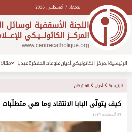
Ski
t
الجمعة, 7 أغسطس, 2026
conten
اللجنة الأسقفية لوسائل ال
المركـــز الكاثولـــيـكي للإعـــلا
www.centrecatholique.org
الرئيسية
المركز الكاثوليكي
أديان
منوعات
المفكرة
مقالا
ميديا
الرئيسية
أديان
الفاتيكان
كيف يتولّى البابا الانتقاد وما هي متطلّبات ال
29 أغسطس، 2024