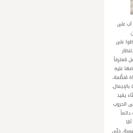
 في آب على
ن
ظوا على
تظار
مُعترِفاً
رضها عليه
 مُنظَّمة،
 بالإجمال.
اء يفيد
لى الحروب
ائماً
مّا
نيسة، حتّى