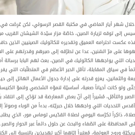
تر شيا Peter Chia مع الأب الأقدس خلال شهر أيار الماضي في مكتبة القصر الرسولي، لكن عُرِضَت
سيس إلى توقه لزيارة الصين، خاصّة مزار سيّدة الشيشان القريب م
 هذه عكست احترامه العميق وتقديره للكاثوليك الصينيين الذين حاف
وها على مرّ السّنين، عدا عن تطرّقه إلى صبرهم وقدرتهم على الان
ديات التي يواجهها الكاثوليك في الصين، بعث لهم البابا برسالة أمل 
ائماً في سياق المقابلة، تأمّل الحبر الأعظم في المتطلّبات التي يف
بعة والثمانين، يعزو قدرته على إدارة جدول الأعمال الهائل إلى حياة
، حتّى ولو كانت أحياناً صعبة، أساسيّة لنموّه الشخصي ولنموّ الكنيسة
لصبر والتأمّل، مُشيراً إلى أنّ بعض المعارضة قد تؤدّي إلى انتقاد بنّ
أقدس التحديات التي واجهها خلال حبريّته، بدءاً من الوباء وصولاً إ
لاة، ذاكِراً تكرّسه اليومي لصلاة القدّيس توماس مور، الذي يطلب د
 المحافظة على الصّفاء والبحث عن حلول دائماً عبر الحوار والصبر. أ
ريكيّة وروح العولمة، مُعتبراً إيّاهما أكبر تهديدَين بالنسبة إلى الك