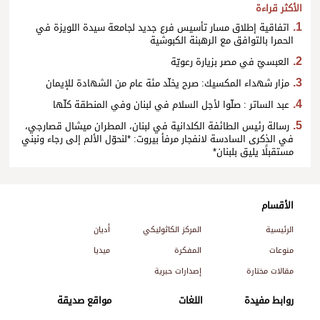
الأكثر قراءة
اتفاقية إطلاق مسار تأسيس فرع جديد لجامعة سيدة اللويزة في
الحمرا بالتوافق مع الرهبنة الكبوشية
العبسيّ في مصر بزيارة رعويّة
مزار شهداء المكسيك: صرح يخلّد مئة عام من الشهادة للإيمان
عبد الساتر : صلّوا لأجل السلام في لبنان وفي المنطقة كلّها
رسالة رئيس الطائفة الكلدانية في لبنان، المطران ميشال قصارجي،
في الذكرى السادسة لانفجار مرفأ بيروت: *لنحوّل الألم إلى رجاء ونبني
مستقبلًا يليق بلبنان*
الأقسام
الرئيسية
المركز الكاثوليكي
أديان
منوعات
المفكرة
ميديا
مقالات مختارة
إصدارات حبرية
روابط مفيدة
اللغات
مواقع صديقة