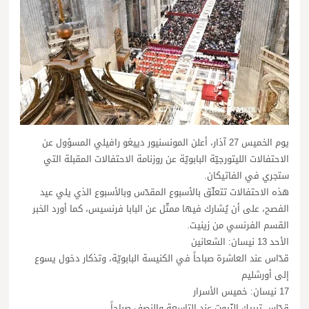
يوم الخميس 27 آذار، أعلن المونسنيور دييغو رافيلي المسؤول عن
الاحتفالات الليتورجيّة البابويّة عن روزنامة الاحتفالات المقبلة التي
ستجري في الفاتيكان.
هذه الاحتفالات تتعلّق بالأسبوع المقدّس وبالأسبوع الذي يلي عيد
الفصح، على أن يُشارك فيها ممثّل عن البابا فرنسيس، كما أورد الخبر
القسم الفرنسي من زينيت.
الأحد 13 نيسان: الشعانين
قدّاس عند العاشرة صباحاً في الكنيسة البابويّة، وتذكار دخول يسوع
إلى أورشليم
17 نيسان: خميس الأسرار
قدّاس تبريك الزّيوت عند التاسعة والنصف صباحاً