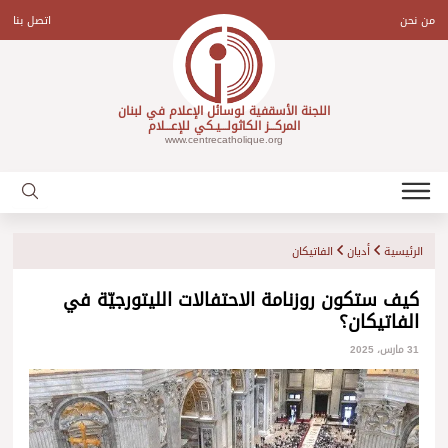
Ski
t
من نحن
اتصل بنا
conten
اللجنة الأسقفية لوسائل الإعلام في لبنان
المركـــز الكاثولـــيـكي للإعـــلام
www.centrecatholique.org
الرئيسية
أديان
الفاتيكان
كيف ستكون روزنامة الاحتفالات الليتورجيّة في
الفاتيكان؟
31 مارس، 2025