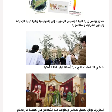
صدور برنامج زيارة البابا فرنسيس الرسولية إلى إندونيسيا وبابوا غينيا الجديدة
وتيمور الشرقية وسنغافورة
ما هي الاحتفالات التي سيترأسها البابا هذا الشّهر؟
البطريرك يونان يحتفل بقداس وتطواف عيد الشعانين في كنيسة مار بهنام