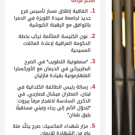
الأكثر قراءة
اتفاقية إطلاق مسار تأسيس فرع
جديد لجامعة سيدة اللويزة في الحمرا
بالتوافق مع الرهبنة الكبوشية
عون الكنيسة المتألمة ترحّب بخطة
الحكومة العراقية لإعادة العائلات
المسيحية
*سمفونية التطويب* في الصرح
البطريركي في الديمان مع الأوركسترا
الفلهارمونية بقيادة فازليان
رسالة رئيس الطائفة الكلدانية في
لبنان، المطران ميشال قصارجي، في
الذكرى السادسة لانفجار مرفأ بيروت:
*لنحوّل الألم إلى رجاء ونبني مستقبلًا
يليق بلبنان*
مزار شهداء المكسيك: صرح يخلّد مئة
عام من الشهادة للإيمان