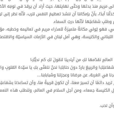
 إلى مريم منذ بدئها وحتّى نهايتها، حيث أراد أن يرقدَ في نومِه الأخ
لُنا أبدًا، بأنّ بإمكاننا أن ننشدَ تعظيمَ النفس للرب، لأنّه نظر إلى 
م وطلبِ شفاعتِها لأنّها دربُ السماء.
اعي، فهو يُولي مكانةً متميزةً للعذراء مريم في تعاليمه وخطبه، مؤ
للبناني والكنيسة، وهي أمل لبنان في الأزمات السياسيّة والاقتصاد
لعالمِ نقدّمها لكِ من أيادينا لنقولَ لكِ كم نحبُّكِ!
 شفاعتِكِ! والربيعُ باردٌ دونَ حنانِكِ! نحنُ نتغنّى بكِ يا سيّدة القلوبِ وا
لادِنا في الغربة، عن مرضانا وعجزتنا وشبابابنا…
تريد دائمًا أن تسيرَ معنا، أن تكونَ قريبةً منا، وأن تساعدَنا بشفاعتِ
 أجل الكنيسة جمعاء، ومن أجل السلام في العالم، ولنطلب هذه النعمة
وأن نحب.