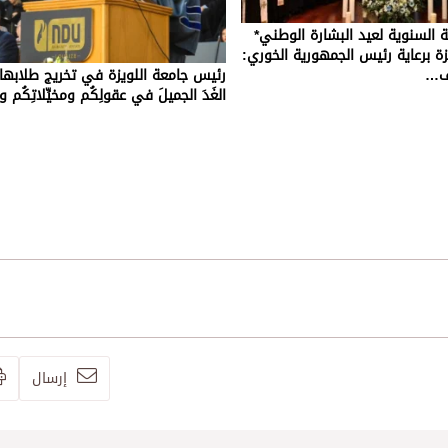
ية السنوية لعيد البشارة الوطني*
ة برعاية رئيس الجمهورية الخوري:
زف…
رئيس جامعة اللويزة في تخريج طلابها:
الغَدَ الجميلَ في عقولِكُم ومخيِّلاتِكُم و
إرسال