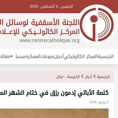
Ski
t
الخميس, 6 أغسطس, 2026
conten
اللجنة الأسقفية لوسائل ال
المركـــز الكاثولـــيـكي للإعـــلا
www.centrecatholique.org
الرئيسية
المركز الكاثوليكي
أديان
منوعات
المفكرة
مقالا
ميديا
الرئيسية
أديان
الكنيسة - لبنان
كلمة الأباتي إدمون رزق في ختام الشهر الم
3 يونيو، 2025