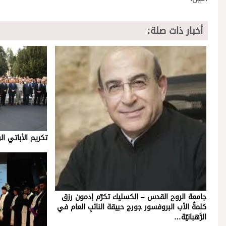
أخبار ذات صلة:
تكريم الأباتي ا
جامعة الروح القدس – الكسليك تكرّم إدمون رزق
كلمةُ الأب البروفسور جورج حبيقة النائبِ العام في
الرَّهبانيّة…