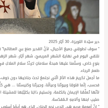
دير سيّدة اللويزة، 30 أيّار 2025
” سوفَ تطوبُني جميعُ الأجيال، لأنَّ القدير صنعَ بيَ العظائم!” (لو 1: 
نلتقي اليوم في نهايةِ الشهرِ المريميّ، شهر أيّار، شهر الزهور 
بنوعٍ خاص، وسلّمنا عليها سُبحةَ سلاماتٍ تـُردِّدُ سلامَ الملاكِ في ا
طعمَ الرجاء.
ما أجملَ تكريمَ هذه الأمّ الّتي نجتمعُ تحتَ جناحَيها دون خوف، ولا 
فحسب، إنّما قلوبُنا وبيوتُنا وعيالُنا، وجيرتُنا وكنيستُنا … هي كلّ
لأنّها تُعلِّمُنا الإيمانَ بالكلمة، وتسليمَ ذاتِنا بكليَّتِها للمش
صليبِ ابنها وآلامِهِ الـمُقدّسة.
” إنَّ أمومة مريم هي الدرب نحو الحنان، الذي هو أيضًا أسلوب 