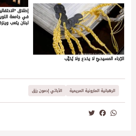
إطلاق *الاحتفال
في جامعة اللويز
لبنان يتعب وين
الرّجاء المسيحيّ لا يخدع ولا يُخيِّب
الرهبانية المارونية المريمية
الأباتي إدمون رزق
Twitter
Facebook
WhatsApp