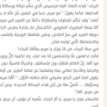
الرجاء.” هذه كلماتُ البابا فرنسيس الّذي سلّم حياتَهُ ورسالتَهُ
أقدامِها. فكما يقولُ: ” مع مريم، نحيا في اليقين بأن الله لا يخذ
أمته.” وقد تكلّم الباباوات والبطاركة دائمًا عن اللجوءِ إلى مري
أمّا غبطة البطريرك الماروني، الكاردينال مار بشارة بطرس الر
دورها الفريد في سرّ الخلاص، وعلى علاقتها الروحية بالشعب ا
والاجتماعيّة الّتي تواجه لبنان.
في سنة الرجاء، مَن لنا غيرُكِ يا مريم يعلّمُنا الرجاء؟
فأنتِ تدافعين عنّا وتتشفعين لنا عند ابنكِ، ولا تكفينا كلُّ ورودِ ا
فيا أمّنا، إنَّ العالمَ مُظلمٌ دونَ ابتسامَتِكِ، والحياةُ قاسيةٌ دونَ
والرعايا والأديار! تعالي بيننا وطمئنينا عن لبناننا العزيز، عن أو
يقول البابا لاون الرابع عشرفي ختام خطابه الأوّل : ” أمُّنا مريم 
ومحبَّتِها. … لنُصلِّ معًا من أجل هذه الرسالة الجديدة، ومن
من مريم، أمّنا”.
فالسلام عليكِ يا مريم، يا أمّ الرجاء، علّمينا أن نؤمن، أن نرجو، 
آمين.