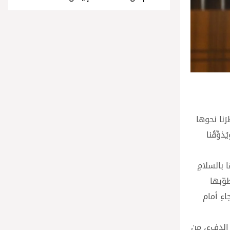
َنا نحوها
وِّقُنا
ا بالسلامِ
طوّبها
اءِ أمام
 الدفء، من