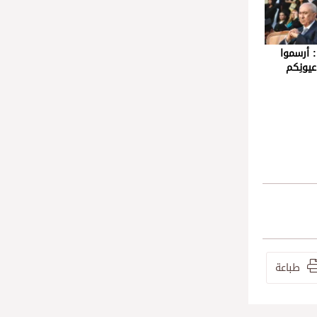
 أرسموا
عيونِكم
طباعة