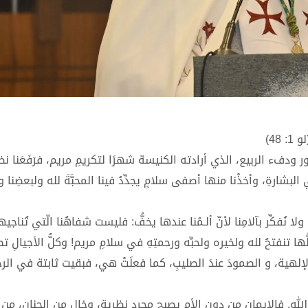
48)
ودفء الربيع، الذي أرادته الكنيسة شهرًا لتكريمِ مريم، فرَفَعَنا نظر
لبشارةِ، وأخذْنا منها أصفى سلامٍ يجدِّدُ فينا المحبَّةَ لله ولبعضِنا ويُذ
نُفكِّر بآلامِنا لأنّ ألـمُنا عندها يخفُّ: فليست شفاهُنا الّتي تُناجيه
ُها تنفتحُ لله ولخيره ولحبِّه ورحمتِهِ في سلامِ مريم! وكلُّ الأجيالِ ت
يئة الإلهية، و الصمودَ عندَ الصليبِ، كما فعلَتْ هي، فبقيت ثابتة في الرج
الله. فالإيمان من دون الأم يصبح مجرد نظرية، وخالٍ من الحنان، من