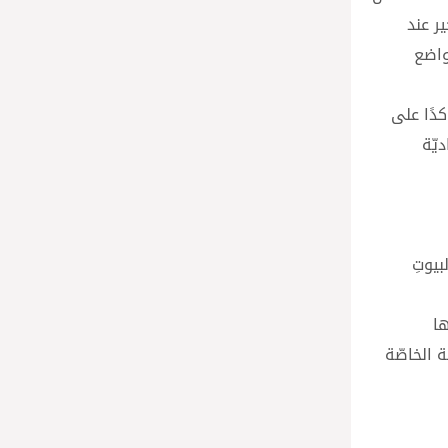
ير عند
تواضع
كدًا على
يّة
لبيوتِ
ها
 الخاصّة