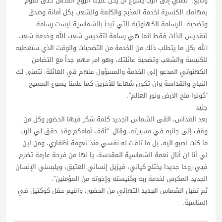
وتابع: “نصلي إلى الرب يسوع ان يحل عليك الروح القدس حتى تقوم
بمهامك الكنسية لخدمة المذبح والكلمة والشعب بكل أمانة وصدق
وتضحية. الرسامة الكهنوتية التي تبدأ بالشماسية ليست رسامة
لتقديس الذات فقط انما هي رسامة لتقديس شعب الله وخدمة شعب
الله بكل ما يتطلب ذلك من الخدمة من التضحيات والوقت الذي ستعطيه
للكنيسة والشعب وتضحية عائلتك، وهو امر مهم جداً مع التضامن
الكهنوتي المدعو إلى الخدمة والمسؤول عنهم في العائلة. نتمنى لك
النجاح والقداسة وان تكون شعاعا للآخرين كما علمنا يسوع المسيح
“كونوا ملح الارض ونور العالم”.
جنيد
بعد القداس، القى الشماس الجديد كلمة شكر فيها الحضور وكل من
وقف إلى جانبه في مسيرته، وقال: “أقف أمامكم وقد حقق لي الرب
ما كنت أصبو اليه، بل ما تاقت له نفسي منذ نعومة أظفاري، ومن اين
لي أنا ان أنال نعمة الشماسية المقدسة، يا لها من فرحة عارمة تضرم
فيي روحا جديدا يختلج كياني، فيزيل إنساني العتيق، ويلبسني الإنسان
الجديد المكرس لخدمة ربه وكنيسته وإخوته من المؤمنين”.
ثم تقبل الشماس الجديد التهاني من الحضور، واقيم حفل كوكتيل في
المناسبة.