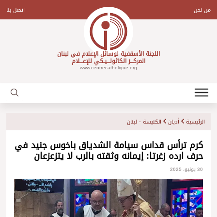
Ski
t
من نحن
اتصل بنا
conten
اللجنة الأسقفية لوسائل الإعلام في لبنان
المركـــز الكاثولـــيـكي للإعـــلام
www.centrecatholique.org
الرئيسية
أديان
الكنيسة - لبنان
كرم ترأس قداس سيامة الشدياق باخوس جنيد في
حرف ارده زغرتا: إيمانه وثقته بالرب لا يتزعزعان
30 يونيو، 2025