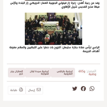
وفد من رعية أهدن- زغرتا زار قيتولي الجنوبية العمار: الدويهي زار البلدة وكرّس
فيها مذبح القديس شربل الرّهاوي
الراعي ترأس صلاة جنازة سليمان: النزوح بات خطرا على اللبنانيين والمهم معرفة
أهداف الجريمة
المصدر:
وكالة
ابرشية طرابلس
ابرشية سيدة لبنان
المطران بيتر
وطنية
المارونية
للموارنة
كرم
Twitter
Facebook
WhatsApp
إرسال
طباعة