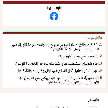
تابعــــــــــونا
الأكثر قراءة
اتفاقية إطلاق مسار تأسيس فرع جديد لجامعة سيدة اللويزة في
الحمرا بالتوافق مع الرهبنة الكبوشية
العبسيّ في مصر بزيارة رعويّة
مزار شهداء المكسيك: صرح يخلّد مئة عام من الشهادة للإيمان
عبد الساتر : صلّوا لأجل السلام في لبنان وفي المنطقة كلّها
*سمفونية التطويب* في الصرح البطريركي في الديمان مع
الأوركسترا الفلهارمونية بقيادة فازليان
الأقسام