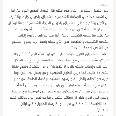
العظة
بعد الانجيل المقدس، القى كرم عظة قال فيها: “نجتمع اليوم من اجل
ان نشهد معا على الرسامة الشماسية للشدياق باخوس جنيد، وأتشرف
ان أكون بينكم واعطي الشدياق باخوس الدرجة الشماسية. وهنا اود ان
أقول ان الكنيسة هي من دعت باخوس للخدمة الكنسية، وليس باخوس
من طلب منا خدمة الكنيسة، ونحن رأينا فيه مواهب ودعوة إلهية
للخدمة الكنسية، والكنيسة هي التي دعته باسم الرب يسوع المسيح
من الشعب لخدمة الشعب”.
أضاف: “الشدياق العزيز عليكم وعلينا، هو ابن هذه الرعية. كلكم يعلم
كم هو مثقف ومحترم في عمله وبإيمانه المسيحي الذي أعطاه كل
المواهب وإيمانه وثقته بالرب لا يتزعزعان. درس اللاهوت وتخرج منها
بشهادة عالية، كما درس العلوم الطبيعية وهو يعمل بها الان، وما
ميزه هو تعلقه بالكنيسة وبيسوع المسيح، وخدمة الكلمة، هو عضو
فعال في كنيسة سيدة لبنان في باريس، وخدم دعوته بكل أمانة
وإخلاص نحن فخورون به وسيكون دوره كبيرا في ابرشيتنا في فرنسا.
وليس لدي ادنى شك ان رسالته ستكون مباركة ليس له ولعائلته فقط
انما للكنيسة الشاملة في فرنسا والكنيسة المارونية في لبنان
والعالم”.