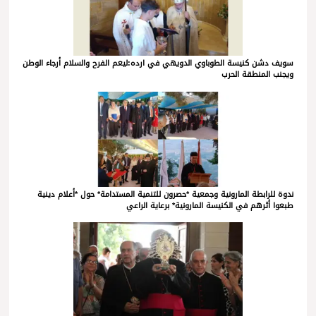
سويف دشن كنيسة الطوباوي الدويهي في ارده:ليعم الفرح والسلام أرجاء الوطن
ويجنب المنطقة الحرب
ندوة للرابطة المارونية وجمعية *حصرون للتنمية المستدامة* حول *أعلام دينية
طبعوا أثرهم في الكنيسة المارونية* برعاية الراعي