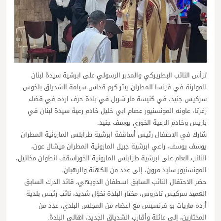
ترأس النائب البطريركي والمدبر الرسولي على ابرشية سيدة لبنان
للموارنة في فرنسا المطران بيتر كرم قداس سيامة الشدياق باخوس
سركيس جنيد، في كنيسة مار شربل في بلدة حرف ارده في قضاء
زغرتا، عاونه المونسنيور عصام ابي خليل خادم رعية سيدة لبنان في
باريس وخادم الرعية الخوري يوسف جنيد.
شارك في الاحتفال رئيس أساقفة ابرشية طرابلس المارونية المطران
يوسف يوسف، راعي ابرشية جبيل المارونية المطران ميشال عون،
النائب العام على ابرشية طرابلس المارونية الخوراسقف انطوان مخائيل،
المونسنيور سايد مرون، إلى عدد من الكهنة والرهبان.
حضر الاحتفال النائب السابق اسطفان الدويهي، قائد الدرك السابق
العميد سركيس تادروس، مختار البلدة نخوّل شديد، نائب رئيس بلدية
أرده ماريات بو فرنسيس مع اعضاء من المجلس البلدي، عدد من
المختارين، إلى عائلة وأقارب الشدياق الجديد، اهالي البلدة.