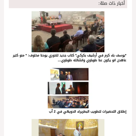
أخبار ذات صلة:
*يوسف بك كرم في أرشيف بكركي* كتاب جديد للخوري يوحنا مخلوف: * منو كتير
عاهدن انو يكون عنا طوباوي وانشالله طوباوي…
إطلاق التحضيرات لتطويب البطريرك الدويهي في 2 آب