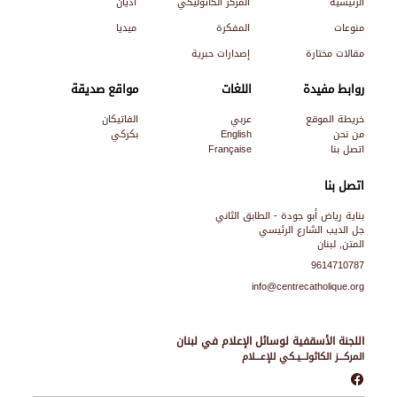
الرئيسية
المركز الكاثوليكي
أديان
منوعات
المفكرة
ميديا
مقالات مختارة
إصدارات حبرية
روابط مفيدة
اللغات
مواقع صديقة
خريطة الموقع
عربي
الفاتيكان
من نحن
English
بكركي
اتصل بنا
Française
اتصل بنا
بناية رياض أبو جودة - الطابق الثاني
جل الديب الشارع الرئيسي
المتن, لبنان
9614710787
info@centrecatholique.org
اللجنة الأسقفية لوسائل الإعلام في لبنان
المركـــز الكاثولـــيـكي للإعـــلام