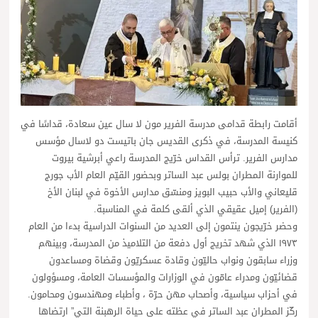
أقامت رابطة قدامى مدرسة الفرير مون لا سال عين سعادة، قداسًا في
كنيسة المدرسة، في ذكرى القديس جان باتيست دو لاسال مؤسس
مدارس الفرير. ترأس القداس خرّيج المدرسة راعي أبرشية بيروت
للموارنة المطران بولس عبد الساتر وبحضور القيّم العام الأب جورج
قليعاني والأب حبيب البويز ومنسّق مدارس الأخوة في لبنان الأخ
(الفرير) إميل عقيقي الذي ألقى كلمة في المناسبة.
وحضر خرّيجون ينتمون إلى العديد من السنوات الدراسية بدءا من العام
١٩٧٣ الذي شهد تخريج أول دفعة من التلاميذ من المدرسة، وبينهم
وزراء سابقون ونواب حاليّون وقادة عسكريّون وقضاة ومساعدون
قضائيّون ومدراء عامّون في الوزارات والمؤسسات العامة، ومسؤولون
في أحزاب سياسية، وأصحاب مهن حرّة ، وأطباء ومهندسون ومحامون.
ركّز المطران عبد الساتر في عظته على حياة الرهبنة التي” ارتضاها