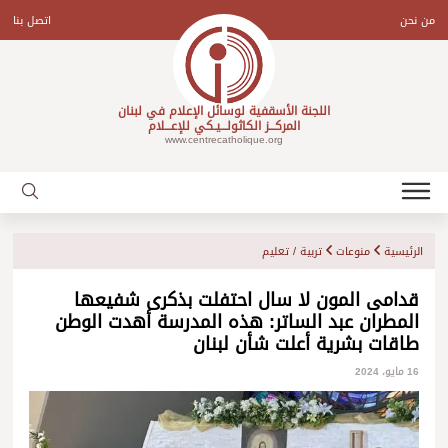
Ski
t
من نحن
اتصل بنا
conten
اللجنة الأسقفية لوسائل الإعلام في لبنان
المركـــز الكاثولـــيـكي للإعـــلام
www.centrecatholique.org
الرئيسية
منوعات
تربية / تعليم
قدامى المون لا سال احتفلت بذكرى شفيعها
المطران عبد الساتر: هذه المدرسة أهدت الوطن
طاقات بشرية أعلت شأن لبنان
16 مايو، 2024