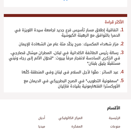
الأكثر قراءة
اتفاقية إطلاق مسار تأسيس فرع جديد لجامعة سيدة اللويزة في
الحمرا بالتوافق مع الرهبنة الكبوشية
مزار شهداء المكسيك: صرح يخلّد مئة عام من الشهادة للإيمان
رسالة رئيس الطائفة الكلدانية في لبنان، المطران ميشال قصارجي،
في الذكرى السادسة لانفجار مرفأ بيروت: *لنحوّل الألم إلى رجاء ونبني
مستقبلًا يليق بلبنان*
عبد الساتر : صلّوا لأجل السلام في لبنان وفي المنطقة كلّها
*سمفونية التطويب* في الصرح البطريركي في الديمان مع
الأوركسترا الفلهارمونية بقيادة فازليان
الأقسام
الرئيسية
المركز الكاثوليكي
أديان
منوعات
المفكرة
ميديا