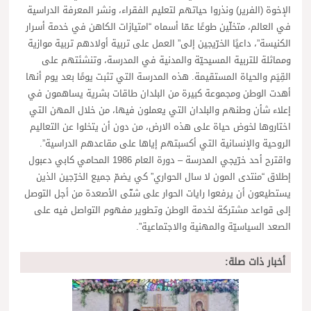
الإخوة (الفرير) ونذروا حياتهم لتعليم الفقراء، ونشر المعرفة الدراسية
في العالم، متخلّين طوعًا عمّا أسماه “امتيازات الكاهن في خدمة أسرار
الكنيسة”، داعيًا الخرّيجين إلى” العمل على تربية أولادهم تربية موازية
ومماثلة للتربية المسيحيّة والمدنية في المدرسة، وتنشئتهم على
القِيَم والحياة المستقيمة. هذه المدرسة التي تثبت يومًا بعد يوم أنها
أهدت الوطن ومجموعة كبيرة من البلدان طاقات بشرية يساهمون في
إعلاء شأن وطنهم والبلدان التي يعملون فيها، من خلال المهن التي
اختاروها لخوض حياة على هذه الارض، من دون أن يتخلوا عن التعاليم
الروحية والإنسانية التي أكسبتهم إياها على مقاعدهم الدراسية”.
واقترح أحد خرّيجي المدرسة – دورة العام 1986 المحامي كابي دعبول
إطلاق “منتدى المون لا سال الحواري” كي يضمّ جميع الخرّجين الذين
يستطيعون أن يرفعوا رايات الحوار على شتّى الأصعدة من أجل التوصل
إلى قواعد مشتركة لخدمة الوطن وتطوير مفهوم التواصل فيه على
الصعد السياسيّة والمهنية والاجتماعية”.
أخبار ذات صلة: