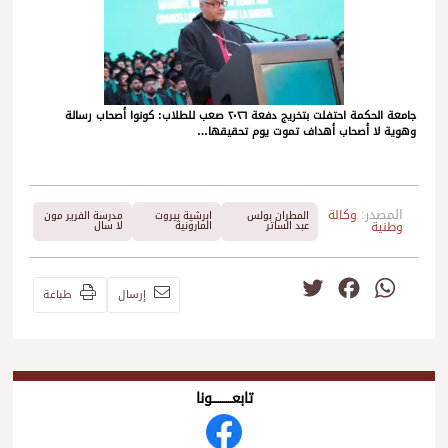
جامعة الحكمة احتفلت بتخريج دفعة ٢٠٢٦ صعب للطلاب: كونوا أصحاب رسالة
وهوية لا أصحاب أهداف تموت يوم تحقيقها…
المصدر:
وكالة
المطران بولس
ابرشية بيروت
مدرسة الفرير مون
وطنية
عبد الساتر
المارونية
لا سال
Twitter
Facebook
WhatsApp
إرسال
طباعة
تابعــــــــــونا