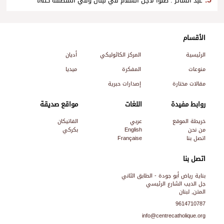
عبد الساتر : صلّوا لأجل السلام في لبنان وفي المنطقة كلّها
الأقسام
الرئيسية
المركز الكاثوليكي
أديان
منوعات
المفكرة
ميديا
مقالات مختارة
إصدارات حبرية
روابط مفيدة
اللغات
مواقع صديقة
خريطة الموقع
عربي
الفاتيكان
من نحن
English
بكركي
اتصل بنا
Française
اتصل بنا
بناية رياض أبو جودة - الطابق الثاني
جل الديب الشارع الرئيسي
المتن, لبنان
9614710787
info@centrecatholique.org