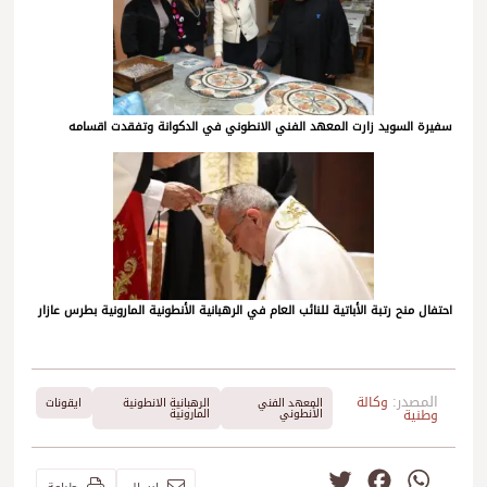
سفيرة السويد زارت المعهد الفني الانطوني في الدكوانة وتفقدت اقسامه
احتفال منح رتبة الأباتية للنائب العام في الرهبانية الأنطونية المارونية بطرس عازار
المصدر:
وكالة
المعهد الفني
الرهبانية الانطونية
ايقونات
وطنية
الأنطوني
المارونية
Twitter
Facebook
WhatsApp