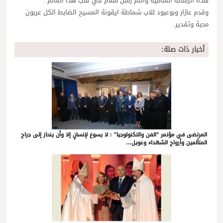
هذه الرسالة السامية وانتم رسل سلام في قلب هذا العالم”.
وقدم عازار وبوعبود للاب شماطة ايقونة المسيح الضابط الكل عربون
محبة وتقدير.
أخبار ذات صلة:
المرتضى في مؤتمر "الفن والتكنولوجيا" : لا يسوغ لإنسانٍ إلا وأن ينحاز إلى جراح
المتألمين وأرواح الشهداء وعويل…