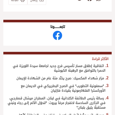
إرسال
طباعة
تابعــــــــــونا
الأكثر قراءة
اتفاقية إطلاق مسار تأسيس فرع جديد لجامعة سيدة اللويزة في
الحمرا بالتوافق مع الرهبنة الكبوشية
مزار شهداء المكسيك: صرح يخلّد مئة عام من الشهادة للإيمان
*سمفونية التطويب* في الصرح البطريركي في الديمان مع
الأوركسترا الفلهارمونية بقيادة فازليان
رسالة رئيس الطائفة الكلدانية في لبنان، المطران ميشال قصارجي،
في الذكرى السادسة لانفجار مرفأ بيروت: *لنحوّل الألم إلى رجاء ونبني
مستقبلًا يليق بلبنان*