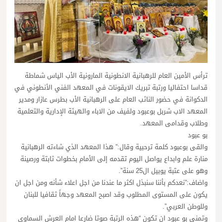
ترأس الأمين العام للرهبانية الانطونية المارونية الأب الياس شماطة
قداسا احتفاليا ورتبة تبريك الايقونات في المعهد الفني الأنطوني في
الدكوانة في حضور النائب العام على الرهبانية الأب بطرس عازار ومدير
المعهد الاب شربل بوعبود ولفيف من الاباء والهيئة الإدارية والتعلمية
وطلاب وقدامى المعهد.
بو عبود
والقى بوعبود كلمة ترحبية وقال:” هذا المعهد الذي شاءته الرهبانية
منارة علم وابداع يواصل اليوم تقدمه إلى الأمام بخطوات ثابتة ورصينة
وهو على عتبة يوبيل ال25 سنة”.
واضاف:”نعدكم بأننا سنبذل اكثر ما عندنا من اجل اعلاء شأنه ومن اجل ان
يكون على المستوى المطلوب وقد اصبح المعهد وجهاً ثقافيا للبنان
وللوطن العربي”.
وتمنى بو عبود ان تكون “هذه الرتبة صوتا ضارعا امام العرش السماوي