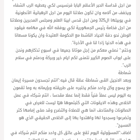
من اجل قداسة الحبر الأعظم البابا فرنسيس لكي يعطيه الرب الشفاء
ويخفف من آلامه وان تكون صلاتنا اليوم من اجل الرهبانية الأنطونية
في يوبيلها ال325 ومن اجل قدس ابينا العلم ومجلس المدبرين وصلاتنا
من اجل فخامة رئيس الجمهورية لكي يوفقه الله في مهامه فيقود
الوطن نحو دفة الحياد الناشط مع الحكومة العتيدة وان يكونا مسعانا
في هذه الدنيا زادا لنا في الآخرة”.
وختم:” نصلي معكم من إجل موتانا جميعا في اسبوع تذكارهم ونحن
على ابواب الصوم الكبير نتمنى لكم ايام خير وبركة ودمتم في سلام
الرب”.
شماطة
وبعد الانجيل القى شماطة عظة قال فيه:”انتم تجسدون مسيرة إيمان
مع يسوع وكل واحد منكم يختبره على طريقته وبإيمانه به وما تقمون
به اليوم ليس عملاً فنياً فقط إنما عملا مقدسا ، انتم شركاء في عمل
الخلاص وهذه الايقونات التي كتبتموها هيّا ليست للعرض في
الصالونات والمتاحف انما هي للصلاة والتضرع وقد صلى إمامها كثر
وتضرعوا وسجدوا لها واهتدوا بها إلى الخلاص الحقيقي الذي هو
المسيح”.
اضاف:”المسؤولية اليوم تقع على عاتق كل واحد منكم انتم شركاء في