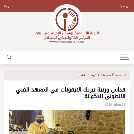
Ski
t
من نحن
اتصل بنا
conten
اللجنة الأسقفية لوسائل الإعلام في لبنان
المركـــز الكاثولـــيـكي للإعـــلام
www.centrecatholique.org
الرئيسية
منوعات
تربية / تعليم
قداس ورتبة تبريك الايقونات في المعهد الفني
الانطوني الدكوانة
28 فبراير، 2025