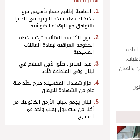
الأكثر قراءة
اتفاقية إطلاق مسار تأسيس فرع
جديد لجامعة سيدة اللويزة في الحمرا
بالتوافق مع الرهبنة الكبوشية
عون الكنيسة المتألمة ترحّب بخطة
الحكومة العراقية لإعادة العائلات
البلدة
المسيحية
عليات.
عبد الساتر : صلّوا لأجل السلام في
ن والامان
لبنان وفي المنطقة كلّها
مزار شهداء المكسيك: صرح يخلّد مئة
ثون
عام من الشهادة للإيمان
لبنان يجمع شباب الأرمن الكاثوليك من
أكثر من ست دول بقلب واحد في
المسيح