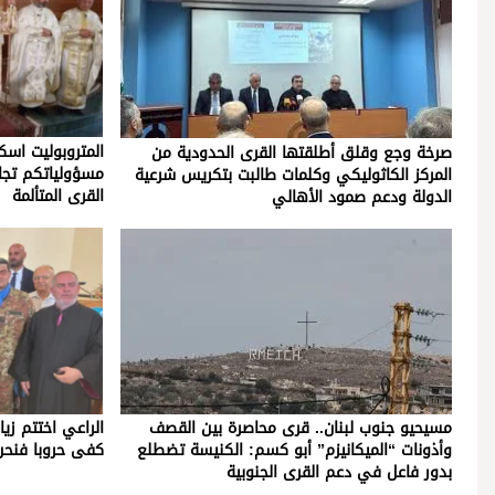
المتروبوليت اسك
صرخة وجع وقلق أطلقتها القرى الحدودية من
مسؤولياتكم تجاه
المركز الكاثوليكي وكلمات طالبت بتكريس شرعية
القرى المتألمة
الدولة ودعم صمود الأهالي
الراعي اختتم زيا
مسيحيو جنوب لبنان.. قرى محاصرة بين القصف
كفى حروبا فنحن
وأذونات “الميكانيزم” أبو كسم: الكنيسة تضطلع
بدور فاعل في دعم القرى الجنوبية