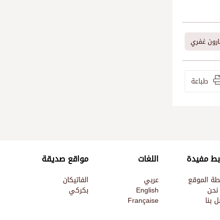
ارون غفري
طباعة
بط مفيدة
اللغات
مواقع صديقة
طة الموقع
عربي
الفاتيكان
نحن
English
بكركي
 بنا
Française