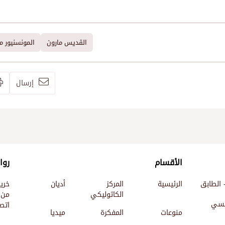
القديس مارون
المونسنيور م
إرسال
الأقسام
روا
 الطابق
الرئيسية
المركز
أديان
خري
الكاثوليكي
من 
ئيسي
اتصل
منوعات
المفكرة
ميديا