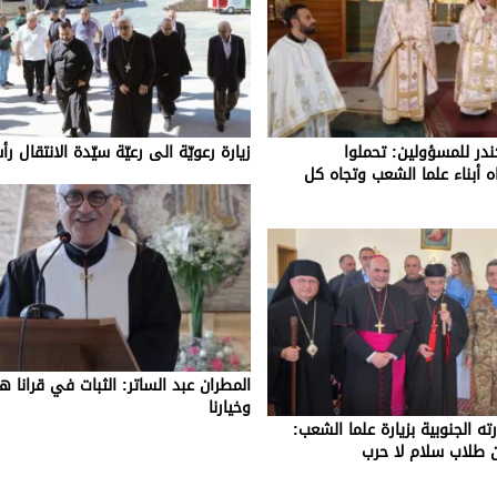
ندر للمسؤولين: تحملوا
زيارة رعويّة الى رعيّة سيّدة الانتقال 
 أبناء علما الشعب وتجاه كل
المطران عبد الساتر: الثبات في قرانا هو
وخيارنا
رته الجنوبية بزيارة علما الشعب:
 طلاب سلام لا حرب