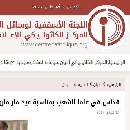
Ski
t
الخميس, 6 أغسطس, 2026
conten
اللجنة الأسقفية لوسائل ال
المركـــز الكاثولـــيـكي للإعـــلا
www.centrecatholique.org
الرئيسية
المركز الكاثوليكي
أديان
منوعات
المفكرة
مقالا
ميديا
الرئيسية
أديان
الكنيسة - لبنان
قداس في علما الشعب بمناسبة عيد مار مار
10 فبراير، 2024