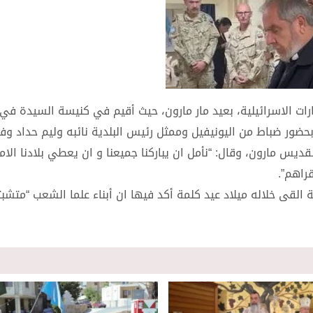
ت الاسرائيلية، بعيد مار مارون، حيث أقيم في كنيسة السيدة في 
ضور ضباط من اليونيفيل وممثل رئيس البلدية نائبه وليم حداد وفا
س مارون، وقال: “نأمل ان يباركنا جميعنا و ان يعطي بلادنا الام
راهم”.
لقى خلاله ميلاد عيد كلمة أكد فيها ان أبناء علما الشعب “متشب