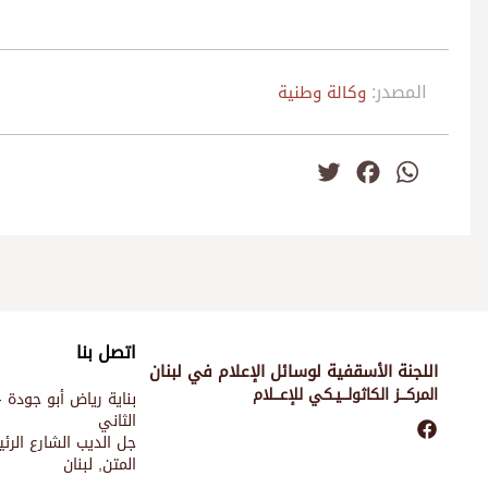
المصدر:
وكالة وطنية
Twitter
Facebook
WhatsApp
اتصل بنا
اللجنة الأسقفية لوسائل الإعلام في لبنان
المركـــز الكاثولـــيـكي للإعـــلام
بناية رياض أبو جودة -
الثاني
جل الديب الشارع الر
المتن, لبنان