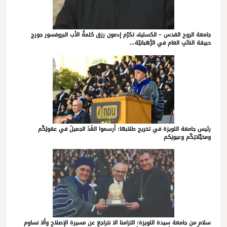
جامعة الروح القدس – الكسليك تكرّم إدمون رزق كلمةُ الأب البروفسور جورج
حبيقة النائبِ العام في الرَّهبانيّة…
رئيس جامعة اللويزة في تخريج طلابها: أرسموا الغَدَ الجميلَ في عقولِكُم
ومخيِّلاتِكُم وعيونِكم
سلام من جامعة سيدة اللويزة: التزامنا الا نتراجع عن مسيرة الإصلاح وألا نساوم