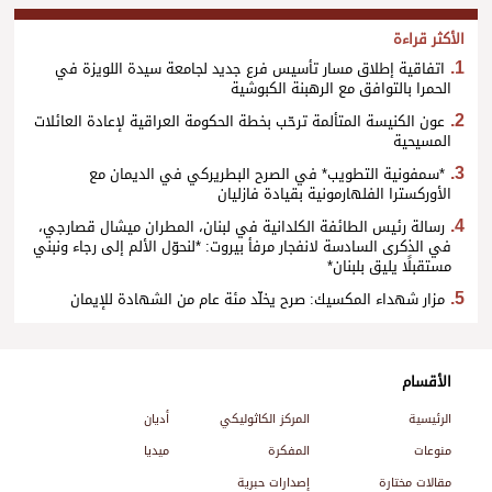
الأكثر قراءة
اتفاقية إطلاق مسار تأسيس فرع جديد لجامعة سيدة اللويزة في
الحمرا بالتوافق مع الرهبنة الكبوشية
عون الكنيسة المتألمة ترحّب بخطة الحكومة العراقية لإعادة العائلات
المسيحية
*سمفونية التطويب* في الصرح البطريركي في الديمان مع
الأوركسترا الفلهارمونية بقيادة فازليان
رسالة رئيس الطائفة الكلدانية في لبنان، المطران ميشال قصارجي،
في الذكرى السادسة لانفجار مرفأ بيروت: *لنحوّل الألم إلى رجاء ونبني
مستقبلًا يليق بلبنان*
مزار شهداء المكسيك: صرح يخلّد مئة عام من الشهادة للإيمان
الأقسام
الرئيسية
المركز الكاثوليكي
أديان
منوعات
المفكرة
ميديا
مقالات مختارة
إصدارات حبرية