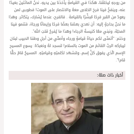
من روحِهِ ليخلقَنا، هكذا في القيامةِ يأخذنا بين يديهِ، نحنُ المائتينَ بعيدًا
عنه، وينفخُ فينا فرحَ الخلاصِ معهُ والانتصار على الموت! فطوبى لمن
يعودُ من القبرِ فرِحًا مُبشِّرًا بالقيامة . فالفرح، عندما يُشارك، يتكاثر. وهذا
ما نحنُ بحاجةٍ إليه: أن نعديَ بعضَنا بعضًا فرحًا وإيمانًا ورجاءً، فتنمو فينا
المحبّة، ونبني معًا كنيسةَ الرجاء! وهذا ما يُفرحُ قلبَ الله”.
وختم: “أتمنّى لكم حياةَ قيامةٍ ورجاء وأصلّي من أجلِ وطننا الحبيب لبنان
ليباركه الربَّ القائمَ من الموت بالسلام! لنسجد لهُ ونعبدُهُ: يسوع المسيح
الإسم الّذي يفوق كلَّ إسم، ولنشهد لكلمتِهِ وقيامتِهِ. المسيحُ قامّ حقًّا
قام!”.
أخبار ذات صلة: