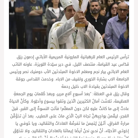
ترأس الرئيس العام للرهبانية المارونية المريمية الأباتي إدمون رزق
قدّاس عيد القيامة، منتصف الليل، في دير سيّدة اللويزة، عاونه النائب
العام الاباتي بيار نجم ومعلم الاخوة المبتدئين الأب دومنيك نصر ورئيس
الجامعة الاب بشارة الخوري ولفيف من الاباء. وخدمت القداس جوقة
الاخوة المبتدئين بقيادة الاب خليل رحمة
وقال رزق في العظة: “بعدَ أسبوعِ آلامٍ مرير، وبعدَ ظُلماتِ يومِ الجمعةِ
العظيمة، تلاشَت آمالُ الكثيرين الّذين وثقوا بيسوعَ وأحبّوهُ. وكأنَّ الحياةَ
عادتْ إلى ما كانتْ عليهِ لكن دونَ المعلّم! فأتتِ النسوةُ إلى القبرِ، قبلَ
الفجرِ، ليقُمنَ بواجِبِهنَّ تجاهَ الربِّ الّذي ماتَ على الصليب. بعدَ أن تذوَّقْنَ
مرارةَ الفراقِ، أتَـيْنَ يُتمِمنَ ما تفرضُهُ العاداتُ والتقاليد، ويا خَوفي يا
إخوتي الأحبّاء، أنْ نحيَ نحنُ أيضًا إيمانَنا بالعاداتِ والتقاليدِ، ولا نتذوّقَ