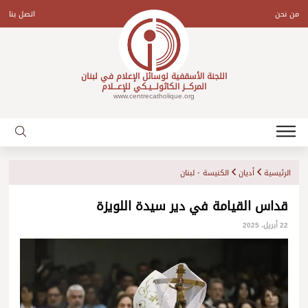
Ski
t
من نحن
اتصل بنا
conten
اللجنة الأسقفية لوسائل الإعلام في لبنان
المركـــز الكاثولـــيـكي للإعـــلام
www.centrecatholique.org
الرئيسية
أديان
الكنيسة - لبنان
قداس القيامة في دير سيدة اللويزة
22 أبريل، 2025