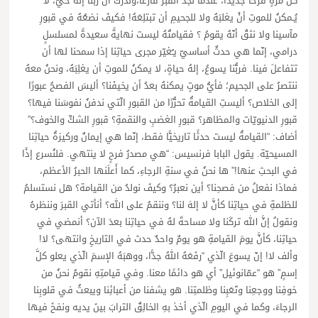
كلَّ مرّةٍ فرحًا جديدًا، عندما نجدُ القبرَ فارغًا،ونُدركُ أنَّ ربَّنا إلهٌ حيّ، لا
يُـمكنُ للموتِ أنْ يغلبَهُ ولا للجحيمِ أن تبتلِعَهُ! فكيفَ نضعُهُ في قبورِ
مآسينا ولا نثقُ أنّهُ يقومُ ؟ فقيامتُهُ ليست نهايةً سعيدةً لمسلسلٍ
درامي، إنّما هي حدثٌ أساسيّ يـُغيّر مجرى حياتِنا إذا سمحنا لها أن
تتفاعلَ فينا. فربُّنا يسوعُ، إلهُ حياةٍ، لا يمكنُ للموتِ أن يغلِبَهُ، ونحنُ معهُ
ننتصرُ على الجحيم؛ فأيُّ موتٍ يمكنهُ بعدُ أن يخيفَنا؟ أليسَ الفصحُ عبورًا
إلى الخلاص؟ أليستِ القيامةُ تحرُّرًا من القبورِ الّتي ندفنُ نفوسَنا فيها؟
قبورِ الدنيويّات والمظاهر؟ قبورِ الغضبِ والنقمةِ؟ قبورِ الشكِّ والخوف؟”
أضاف: “القيامةُ ليست حدثًا تاريخيًّا فقط، إنّما هي إيمانٌ وركيزةُ حياتِنا
المسيحيّة. يقول البابا فرنسيس: “هي مصدرُ فرحٍ لا ينتهي. فلنُسرع إذًا
في البحثِ عنها!” ها نحنُ في سنةِ الرجاءِ، كما أَعلَنها الحبرُ الأعظم،
فماذا نفعلُ من فصحِنا؟ أين نعبرُ؟ وكيفَ نولدُ من القيامة؟ هل نستسلمُ
للظلمةِ في حياتِنا كأنَّ لا إلهَ لنا؟ وننقمُ على الله؟ أنأتي القبرَ وننظرهُ
ونقولُ إنَّ الله تركَنا ولا مساحةَ لهُ في حياتِنا بعدَ الآن؟ أنمضي في
حياتِنا، كأنَّ يومَ القيامةِ هو يومٌ واحدٌ حدث في التاريخِ وانتهى؟ لا!
وألف لا! إنّ يسوعَ الّذي “رفَعَهُ اللهُ جدًّا، ووهبَهُ الإسمَ الّذي يعلو كلَّ
إسمٍ” هو “عمّانوئيل” أي هو دائمًا معنا. وفي قيامتِهِ نقومُ نحنُ من
خوفِنا ووجعِنا وتَعَبِنا وظلمتِنا. هو يشفنا من أعبائِنا ويبعثُ في قلوبِنا
الرجاءَ، وكما في اليومِ الّذي أخذ بهِ الخالِقُ الترابَ بينَ يديه ونفخَ فيها