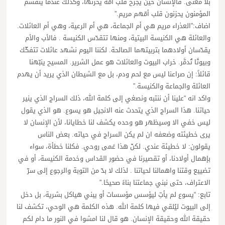
بلا معنى. فالإنسان حين يجرح قلب أمّه يحزنها، وكذلك عندما ينقسم
المؤمنون يحزنون قلب أمّهم مريم.”
اضاف:”العذراء مريم هي أم الجماعة، هي أم الرعية، وهي أم العائلات.
والعائلة هي الكنيسة البيتية، ومنها تتقدّس الكنيسة . فالأب والأم
يقدّسان أولادهما بتربيتهما الصالحة. لكننا اليوم نشهد عائلات تتفكّك
وبيوتًا تُدمَّر. خراب البيوت والعائلات هو عمل الشرير. المسيح ينبّهنا
قائلاً: إن صراعنا ليس مع لحم ودم، بل مع الشيطان الذي يريد أن يهدم
العائلة والجماعة والكنيسة.”
واكد انه “علينا أن ننتبه ونصغي إلى كلمة الله، ذلك السراج الذي ينير
حياتنا. هذا السراج الذي يتحدث عنه الانجيل هو يسوع. هو الذي يقول
ليس خفي الا وسيظهر هو وحده يكشف لنا خطايانا، لأن الإنسان لا
يرى خطيئته وضعفه ان لم يكن السراج في حياته. بعض الناس
يقولون: لا خطيئة عندي. لكنّ هذا عَمى روحي. فكلنا خطأة، سواء
بإهمال أولادنا، أو تقصيرنا في حضور القداس وخدمة الكنيسة، أو في
تضييع وقتنا واهمالنا لحياتنا . لذلك لا بدّ من التوبة والرجوع إلى سرّ
الاعتراف، حتى نبني جماعتنا بناءً صحيحًا.”
تابع: “يسوع لم يأتِ ليؤسس مؤسسات أو يبني هياكل بشرية، بل دخل
إلى البيوت ليُلقي فيها كلمة الله. هذه الكلمة هي الوحي، تكشف لنا
حقيقة الله وحقيقة الإنسان. هو قال لنا امشوا في النور ما دام لكم