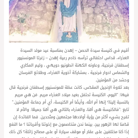
أقيم في كنيسة سيدة الحصن – إهدن بمناسبة عيد مولد السيدة
العذراء، قداس احتفالي ترأسه خادم رعية إهدن – زغرتا المونسنيور
إسطفان فرنجية، وعاونه الكهنة انطونيو دويهي ، وليم المكاري
والشماس ادوار فرنجية ، بمشاركة أخوية العذراء، وطلائع الفرسان
وحشد من المؤمنين.
بعد تلاوة الإنجيل المقدّس، كانت عظة للمونسنيور إسطفان فرنجية قال
فيها: “اليوم، الكنيسة تحتفل بعيد ميلاد العذراء مريم. مَن هي مريم
بالنسبة إلينا؟ إنها أم الله، وأيضًا أم الكنيسة، أي أم جماعة المؤمنين.”
تابع :”فالكنيسة هي أمّنا، والعذراء بالتالي هي أمّنا جميعًا. والأم لا
تفرح بشيء أكثر من رؤية أولادها مجتمعين ومتّحدين. فما الفائدة إن
قدّمنا لها الزهور بيدٍ، بينما نحن متخاصمون مع إخوتنا وأقربائنا ؟ ما النفع
إذا كنا مختلفين على عقار أو موقف سيارة أو على مصالح زائلة؟ كل ذلك