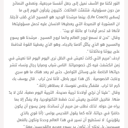
النور لكننا مع الأسف نميل إلى جعل أنفسنا مرجعية، ونعطي النصائح
من دون مسؤولية، فتتفتّت العائلات. كثيرون يلجأون اليوم إلى ما
يُسمّى (Life Coach)، بينما مرشدنا الوحيد هو المسيح الذي صُلب لأجلنا.
ان المشورة او النصيحة التي يعطيها الانسان عليه تحمل مسؤوليتها
لأنها قد تدمر أولادا او عائلة او بيت” .
وقال: “نحن لا نسمع لروح العالم وانما لروح المسيح . مرشدنا هو يسوع
والمسيح هو الذي يكلّل آلامنا بالرجاء، وهو الذي يعطينا القوة لنحافظ
على بيوتنا وعائلاتنا “.
اردف:”مريم التي كانت تعيش في الظل نرى اليوم اليوم اننا نعيش في
زمن انكشفت فيه كل خصوصياتنا. الناس شباب وصبايا رجال ونساء تنشر
حياتها الخاصة على وسائل التواصل، حتى لم يعد هناك ما هو سري
وغابت الخصوصية . كل هذا غرور باطل، لأننا نحن تراب . قال يوسف بك
كرم انا تراب. فلنفكّر بخلاص نفوسنا، لا بمظاهر زائلة.”
وقال :”علينا أن نربّي أولادنا تربية صحيحة. التربية اليوم صعبة، لكن لا بدّ
منها. فالجيل الناشئ يعيش تحت ضغط التكنولوجيا، ولا يفكّر إلا بما
يراه من حوله. لذلك نطلب من مريم أن تساندنا، ومن يسوع أن يكون
حاضرًا في حياتنا، لأنه كما يقول القديس بولس: (أنا قوي بالذي
يقوّيني). لا نستطيع أن نسير في هذا العالم وحدنا ونكون بالفعل
مسيحيين بل نحتاج أن تكون يد يسوع ومريم والقديسين معنا.”