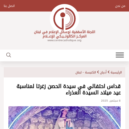
Ski
t
من نحن
اتصل بنا
conten
اللجنة الأسقفية لوسائل الإعلام في لبنان
المركـــز الكاثولـــيـكي للإعـــلام
www.centrecatholique.org
الرئيسية
أديان
الكنيسة - لبنان
قداس احتفالي في سيدة الحصن زغرتا لمناسبة
عيد ميلاد السيدة العذراء
8 سبتمبر، 2025