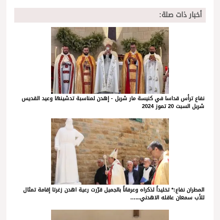
أخبار ذات صلة:
نفاع ترأس قداسا في كنيسة مار شربل - إهدن لمناسبة تدشينها وعيد القديس
شربل السبت 20 تموز 2024
المطران نفاع:* تخليداً لذكراه وعرفاناً بالجميل قرّرت رعية اهدن زغرتا إقامة تمثال
للأب سمعان عاقله الاهدني...…