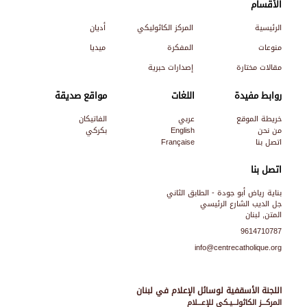
الأقسام
الرئيسية
المركز الكاثوليكي
أديان
منوعات
المفكرة
ميديا
مقالات مختارة
إصدارات حبرية
روابط مفيدة
اللغات
مواقع صديقة
خريطة الموقع
عربي
الفاتيكان
من نحن
English
بكركي
اتصل بنا
Française
اتصل بنا
بناية رياض أبو جودة - الطابق الثاني
جل الديب الشارع الرئيسي
المتن, لبنان
9614710787
info@centrecatholique.org
اللجنة الأسقفية لوسائل الإعلام في لبنان
المركـــز الكاثولـــيـكي للإعـــلام