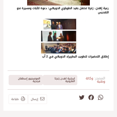
رعية إهدن- زغرتا تحتفل بعيد الطوباوي الدويهي: دعوة للثبات ومسيرة نحو
التقديس
إطلاق التحضيرات لتطويب البطريرك الدويهي في 2 آب
المصدر:
وكالة
ابرشية اهدن زغرتا
المونسنيور إسطفان
وطنية
المارونية
فرنجية
Twitter
Facebook
WhatsApp
إرسال
طباعة