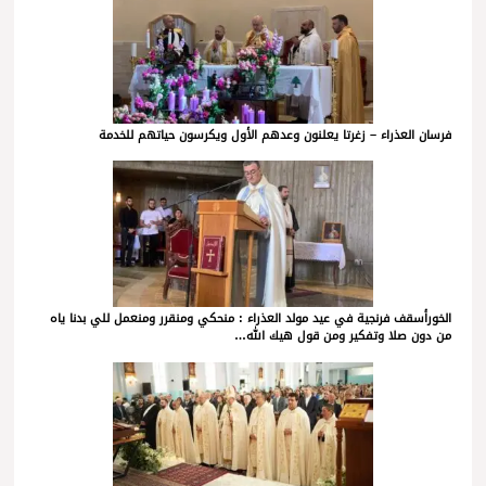
فرسان العذراء – زغرتا يعلنون وعدهم الأول ويكرسون حياتهم للخدمة
الخورأسقف فرنجية في عيد مولد العذراء : منحكي ومنقرر ومنعمل للي بدنا ياه
من دون صلا وتفكير ومن قول هيك الله…