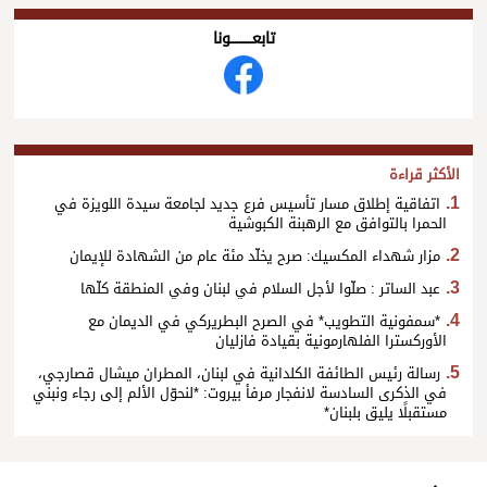
تابعــــــــــونا
الأكثر قراءة
اتفاقية إطلاق مسار تأسيس فرع جديد لجامعة سيدة اللويزة في
الحمرا بالتوافق مع الرهبنة الكبوشية
مزار شهداء المكسيك: صرح يخلّد مئة عام من الشهادة للإيمان
عبد الساتر : صلّوا لأجل السلام في لبنان وفي المنطقة كلّها
*سمفونية التطويب* في الصرح البطريركي في الديمان مع
الأوركسترا الفلهارمونية بقيادة فازليان
رسالة رئيس الطائفة الكلدانية في لبنان، المطران ميشال قصارجي،
في الذكرى السادسة لانفجار مرفأ بيروت: *لنحوّل الألم إلى رجاء ونبني
مستقبلًا يليق بلبنان*