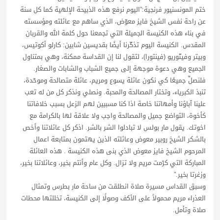
ختم المونسنيور فرنجية:”اليوم نرفع هذه الذبيحة الإلهية كما كل سنة
عن راحة نفس الشيخ فايز معوّض، الذي ساهم مع عائلته ومؤسسته
في بناء هذه الكنيسة الجميلة التي تجمعنا حول كلمة الله والقربان
المقدس. الكنيسة اليوم تذكّرنا أيضًا بقديسين شابين: كارلو أكوتيس،
وبيتر وفيتّوريو (فينتورا)، لتقول لنا إن القداسة ممكنة، وهي بمتناول
الجميع وهي دعوة موجهة إلى جميع الشباب والشابات والصغار.
فلنصلِّ جميعًا كي نكون عائلة يسوع ومريم، عائلة متصالحة وموحّدة،
تنبذ الكبرياء، وتختار المصالحة والمحبة. ونصلي ونذكر كل من له تعب
علينا آباؤنا وأمهاتنا خاصة اذا كنا مسببين لهم الزعل بسبب خلافاتنا
كأخوة، التواضع جميل والمصالحة واجب ولا علاقة لها بالكرامة مع
اخوتك. يقول مار بولس لا تبادلوا الشر بالشر. اذكر كل عائلاتنا وأخص
بالشكر الشيخ روبير معوض وعائلته الذين يهتمون بمتابعة اعمال
المرحوم الشيخ فايز معوض الذي بنى هذه الكنيسة . هذه العائلة
المباركة التي كرّمت مريم ولا تزال. وكل عام وأنتم بخير، وعائلاتنا بخير،
وزغرتا بخير.”
وسبق القداس مسيرة صلاة انطلقت من ساحة مار بطرس وتمثال
العذراء مريم محمولاً على الأكف وصولًا إلى الكنيسة، تخللتها محطات
صلاة وتأمل.