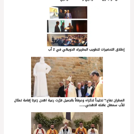
إطلاق التحضيرات لتطويب البطريرك الدويهي في 2 آب
المطران نفاع:* تخليداً لذكراه وعرفاناً بالجميل قرّرت رعية اهدن زغرتا إقامة تمثال
للأب سمعان عاقله الاهدني...…