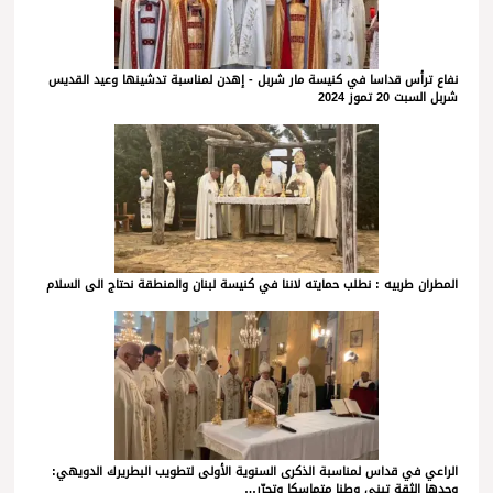
نفاع ترأس قداسا في كنيسة مار شربل - إهدن لمناسبة تدشينها وعيد القديس
شربل السبت 20 تموز 2024
المطران طربيه : نطلب حمايته لاننا في كنيسة لبنان والمنطقة نحتاج الى السلام
الراعي في قداس لمناسبة الذكرى السنوية الأولى لتطويب البطريرك الدويهي:
وحدها الثقة تبني وطنا متماسكا وتحرّر…