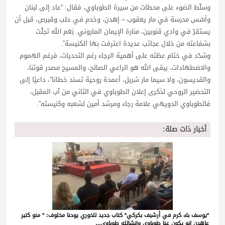
وسلّط الضوء على محطات من سيرة الطوباوي، فقال: “عاد إلى لبنان
وأسّس مدرسة في مار يعقوب – إهدن، وخدم في حلب وقبرص، قبل أن
يستقرّ في وادي قنوبين، منارة الإيمان الماروني. نِعَم الله تجلّت
بشفاعته من خلال عجائب عديدة اعترفت بها الكنيسة”.
وشدّد في ختام عظته على أهمية الرجاء رغم التحديات، فرغم الهموم
والاضطهادات، يبقى الله هو الراعي الصالح، والمسيح مصدر قوتنا،
والقديسون، ولا سيما مار شربل، أعمدة روحية تسند خطانا”، داعيًا إلى
التحضير الروحي لذكرى إعلان الطوباوي في الثاني من آب المقبل،
فالطوباوي الدويهي علامة رجاء ومرشد أمين لشعبه وكنيسته”.
أخبار ذات صلة:
*يوسف بك كرم في أرشيف بكركي* كتاب جديد للخوري يوحنا مخلوف: * منو كتير
عاهدن انو يكون عنا طوباوي وانشالله طوباوي…