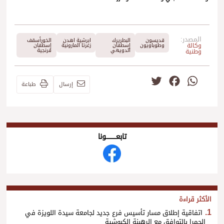
المصدر:
قديسون
البطريرك
ابرشية اهدن
الخورأسقف
وكالة
وطوباويون
إسطفان
زغرتا المارونية
إسطفان
الدويهي
فرنجية
وطنية
Twitter
Facebook
WhatsApp
إرسال
طباعة
تابعــــــــــونا
الأكثر قراءة
اتفاقية إطلاق مسار تأسيس فرع جديد لجامعة سيدة اللويزة في
الحمرا بالتوافق مع الرهبنة الكبوشية