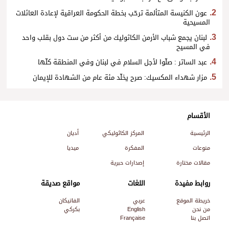
عون الكنيسة المتألمة ترحّب بخطة الحكومة العراقية لإعادة العائلات
المسيحية
لبنان يجمع شباب الأرمن الكاثوليك من أكثر من ست دول بقلب واحد
في المسيح
عبد الساتر : صلّوا لأجل السلام في لبنان وفي المنطقة كلّها
مزار شهداء المكسيك: صرح يخلّد مئة عام من الشهادة للإيمان
الأقسام
الرئيسية
المركز الكاثوليكي
أديان
منوعات
المفكرة
ميديا
مقالات مختارة
إصدارات حبرية
روابط مفيدة
اللغات
مواقع صديقة
خريطة الموقع
عربي
الفاتيكان
من نحن
English
بكركي
اتصل بنا
Française