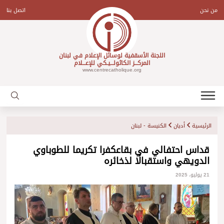
Ski
t
من نحن
اتصل بنا
conten
اللجنة الأسقفية لوسائل الإعلام في لبنان
المركـــز الكاثولـــيـكي للإعـــلام
www.centrecatholique.org
الرئيسية
أديان
الكنيسة - لبنان
قداس احتفالي في بقاعكفرا تكريما للطوباوي
الدويهي واستقبالًا لذخائره
21 يوليو، 2025