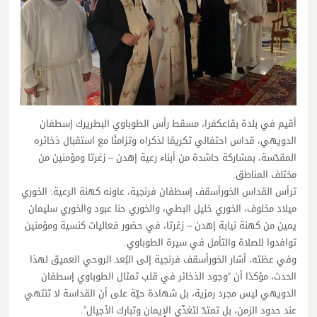
أقيم في بلدة بقاعكفرا، مسقط رأس الطوباوي البطريرك إسطفان
الدويهي، قداس احتفالي تكريمًا لذكراه وتزامنًا مع استقبال ذخائره
المقدّسة، بمشاركة حاشدة من أبناء رعية إهدن – زغرتا ومؤمنين من
مختلف المناطق.
ترأس القداس الخورأسقف إسطفان فرنجية، عاونه كهنة الرعية: الخوري
ميلاد مخلوف، الخوري خليل البطي، والخوري حنا عبود والخوري سليمان
يمين من كهنة نيابة إهدن – زغرتا، في حضور فعاليات كنسية ومؤمنين
توافدوا للصلاة والتأمل في سيرة الطوباوي.
وفي عظته، أشار الخورأسقف فرنجية إلى البُعد الروحي العميق لهذا
الحدث، مؤكدًا أن “وجود الذخائر في قلب تمثال الطوباوي إسطفان
الدويهي ليس مجرد رمزية، بل شهادة حيّة على أن القداسة لا تنتهي
عند حدود الزمن، بل تمتدّ لتغذّي الإيمان وتبارك الأجيال”.