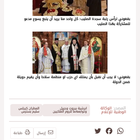
بقعوني ترأس رتبة سجدة الصليب: كل واحد منا يريد أن يتبع يسوع مدعو
للمشاركة بهذا الصليب
بقعوني: لا يجب أن نقبل بأن يمتلك اي حزب او منظمة سلاحا وأن يقيم دويلة
ضمن الدولة
المصدر:
الوكالة
ابرشية بيروت وجبيل
المطران كيرلس
الوطنية للإعلام
وتوابعهما للروم الملكيين
سليم بسترس
Twitter
Facebook
WhatsApp
إرسال
طباعة