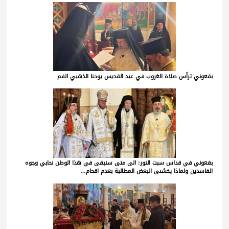
بقعوني ترأس صلاة الغروب في عيد القديس يوحنا الذهبي الفم
بقعوني في قداس سبت النور: الى متى سنبقى في هذا الوطن نحابي وجوه
الفاسدين ولماذا يخشىى البعض المطالبة بعدم اقحام…