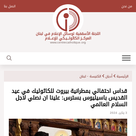
Ski
t
من نحن
اتصل بنا
conten
اللجنة الأسقفية لوسائل الإعلام في لبنان
المركـــز الكاثولـــيـكي للإعـــلام
www.centrecatholique.org
الرئيسية
أديان
الكنيسة - لبنان
قداس احتفالي بمطرانية بيروت للكاثوليك في عيد
القديس باسيليوس بسترس: علينا ان نصلي لاجل
السلام العالمي
3 يناير، 2024