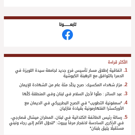
تابعــــــــــونا
الأكثر قراءة
اتفاقية إطلاق مسار تأسيس فرع جديد لجامعة سيدة اللويزة في
الحمرا بالتوافق مع الرهبنة الكبوشية
مزار شهداء المكسيك: صرح يخلّد مئة عام من الشهادة للإيمان
عبد الساتر : صلّوا لأجل السلام في لبنان وفي المنطقة كلّها
*سمفونية التطويب* في الصرح البطريركي في الديمان مع
الأوركسترا الفلهارمونية بقيادة فازليان
رسالة رئيس الطائفة الكلدانية في لبنان، المطران ميشال قصارجي،
في الذكرى السادسة لانفجار مرفأ بيروت: *لنحوّل الألم إلى رجاء ونبني
مستقبلًا يليق بلبنان*