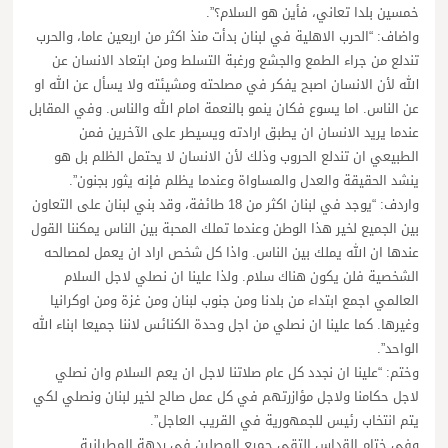
خمسين بلدا تعاني، فأين هو السلام؟”.
واضاف: “الحرب الاهلية في لبنان بدأت منذ اكثر من اربعين عاما، والحرب
تندلع من جراء الطمع والجشع ورغبة التسلط ومن ابتعاد الانسان عن
الله لأن الانسان اصبح يفكر في مصلحته ومشيئته ولا يسأل عن الله او
عن الناس. اما يسوع فكان ينمو بالنعمة امام الله والناس. وفي المقابل
عندما يريد الانسان ان يطبق ارادته ويسيطر على الآخرين فمن
الطبيعي ان تندلع الحروب وذلك لأن الانسان لا يحتمل الظلم بل هو
ينشد الحقيقة والعدل والمساواة وعندما يظلم فإنه يثور بجنون”.
واردف: “يوجد في لبنان اكثر من 18 طائفة، وقد بني لبنان على التعاون
بين الجميع لخير هذا الوطن وعندما تملك المحبة بين الناس يمكننا القول
عندها ان الله يملك بين الناس. واذا كل شخص اراد ان يعمل لمصالحه
الشخصية فلن يكون هناك سلام. ولذا علينا ان نصلي لاجل السلام
العالمي اجمع ابتداء من بلدنا ومن جنوب لبنان ومن غزة ومن اوكرانيا
وغيرها. كما علينا ان نصلي من اجل وحدة الكنائس لاننا جميعا ابناء الله
الواحد”.
وختم: “علينا ان نجدد كل عام صلاتنا لاجل ان يعم السلام وان نصلي
لاجل حكامنا ولاجل مؤازرتهم في كل عمل صالح لخير لبنان ونصلي لكي
يتم انتخاب رئيس للجمهورية في القريب العاجل”.
وفي ختام القداس التقى جميع المصلين في ردهة المطرانية