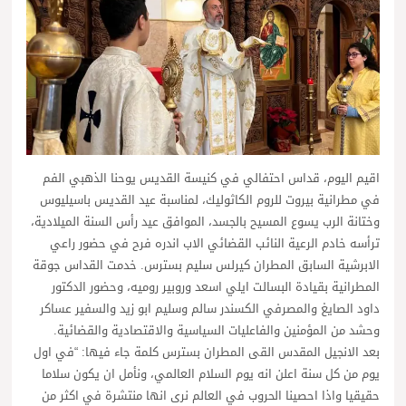
اقيم اليوم، قداس احتفالي في كنيسة القديس يوحنا الذهبي الفم
في مطرانية بيروت للروم الكاثوليك، لمناسبة عيد القديس باسيليوس
وختانة الرب يسوع المسيح بالجسد، الموافق عيد رأس السنة الميلادية،
ترأسه خادم الرعية النائب القضائي الاب اندره فرح في حضور راعي
الابرشية السابق المطران كيرلس سليم بسترس. خدمت القداس جوقة
المطرانية بقيادة البسالت ايلي اسعد وروبير روميه، وحضور الدكتور
داود الصايغ والمصرفي الكسندر سالم وسليم ابو زيد والسفير عساكر
وحشد من المؤمنين والفاعليات السياسية والاقتصادية والقضائية.
بعد الانجيل المقدس القى المطران بسترس كلمة جاء فيها: “في اول
يوم من كل سنة اعلن انه يوم السلام العالمي، ونأمل ان يكون سلاما
حقيقيا واذا احصينا الحروب في العالم نرى انها منتشرة في اكثر من