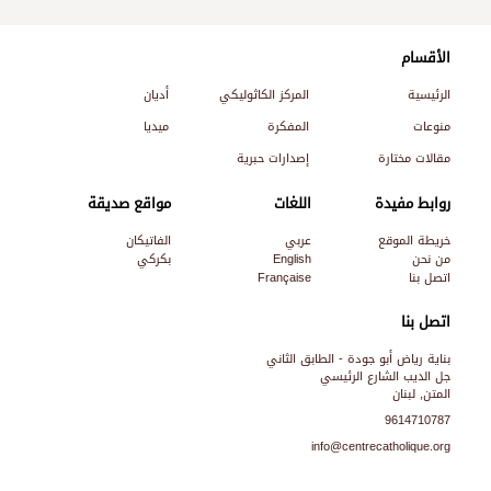
الأقسام
الرئيسية
المركز الكاثوليكي
أديان
منوعات
المفكرة
ميديا
مقالات مختارة
إصدارات حبرية
روابط مفيدة
اللغات
مواقع صديقة
خريطة الموقع
عربي
الفاتيكان
من نحن
English
بكركي
اتصل بنا
Française
اتصل بنا
بناية رياض أبو جودة - الطابق الثاني
جل الديب الشارع الرئيسي
المتن, لبنان
9614710787
info@centrecatholique.org