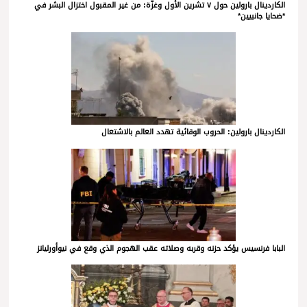
الكاردينال بارولين حول ٧ تشرين الأول وغزّة: من غير المقبول اختزال البشر في
*ضحايا جانبيين*
الكاردينال بارولين: الحروب الوقائية تهدد العالم بالاشتعال
البابا فرنسيس يؤكد حزنه وقربه وصلاته عقب الهجوم الذي وقع في نيوأورليانز