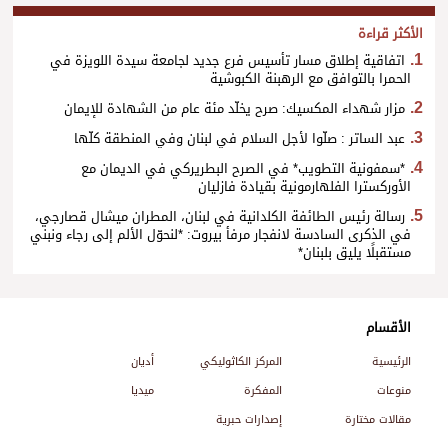
الأكثر قراءة
اتفاقية إطلاق مسار تأسيس فرع جديد لجامعة سيدة اللويزة في
الحمرا بالتوافق مع الرهبنة الكبوشية
مزار شهداء المكسيك: صرح يخلّد مئة عام من الشهادة للإيمان
عبد الساتر : صلّوا لأجل السلام في لبنان وفي المنطقة كلّها
*سمفونية التطويب* في الصرح البطريركي في الديمان مع
الأوركسترا الفلهارمونية بقيادة فازليان
رسالة رئيس الطائفة الكلدانية في لبنان، المطران ميشال قصارجي،
في الذكرى السادسة لانفجار مرفأ بيروت: *لنحوّل الألم إلى رجاء ونبني
مستقبلًا يليق بلبنان*
الأقسام
الرئيسية
المركز الكاثوليكي
أديان
منوعات
المفكرة
ميديا
مقالات مختارة
إصدارات حبرية