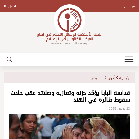
Ski
t
من نحن
اتصل بنا
conten
اللجنة الأسقفية لوسائل الإعلام في لبنان
المركـــز الكاثولـــيـكي للإعـــلام
www.centrecatholique.org
الرئيسية
أديان
الفاتيكان
قداسة البابا يؤكد حزنه وتعازيه وصلاته عقب حادث
سقوط طائرة في الهند
13 يونيو، 2025