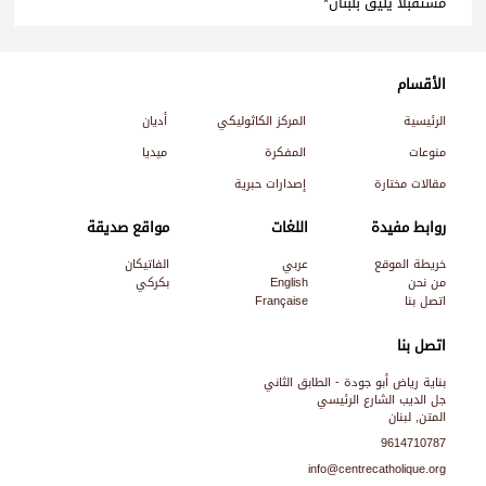
مستقبلًا يليق بلبنان*
الأقسام
الرئيسية
المركز الكاثوليكي
أديان
منوعات
المفكرة
ميديا
مقالات مختارة
إصدارات حبرية
روابط مفيدة
اللغات
مواقع صديقة
خريطة الموقع
عربي
الفاتيكان
من نحن
English
بكركي
اتصل بنا
Française
اتصل بنا
بناية رياض أبو جودة - الطابق الثاني
جل الديب الشارع الرئيسي
المتن, لبنان
9614710787
info@centrecatholique.org