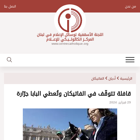
Ski
t
من نحن
اتصل بنا
conten
اللجنة الأسقفية لوسائل الإعلام في لبنان
المركـــز الكاثولـــيـكي للإعـــلام
www.centrecatholique.org
الرئيسية
أديان
الفاتيكان
قافلة تتوقّف في الفاتيكان وتُعطي البابا جرّارة
29 فبراير، 2024