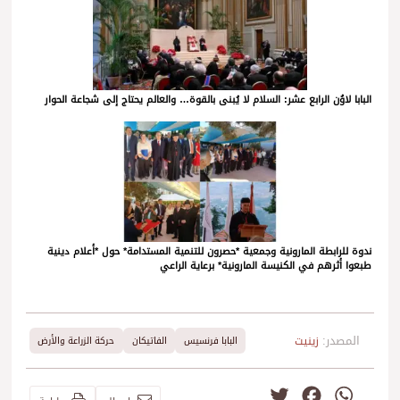
البابا لاوُن الرابع عشر: السلام لا يُبنى بالقوة… والعالم يحتاج إلى شجاعة الحوار
ندوة للرابطة المارونية وجمعية *حصرون للتنمية المستدامة* حول *أعلام دينية
طبعوا أثرهم في الكنيسة المارونية* برعاية الراعي
المصدر:
زينيت
البابا فرنسيس
الفاتيكان
حركة الزراعة والأرض
Twitter
Facebook
WhatsApp