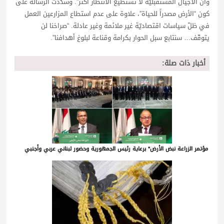
وأنّ الأجيال المستقبليّة لا تستطيع الانتظار أكثر”. وشدّدت الرسالة على
كون “الأرض مصدراً للحياة”، علاوة على عدم استطاع المزارعين العمل
في ظلّ سياسات اقتصاديّة غير ملائمة وغير عادلة. “صراخنا لن
يتوقّف… سنتابع سبل الحوار بكرامة وقناعة لبلوغ أهدافنا”.
أخبار ذات صلة:
مؤتمر الزراعة نبض الأرض* برعاية رئيس الجمهورية وحضور لبناني عربي وأجنبي