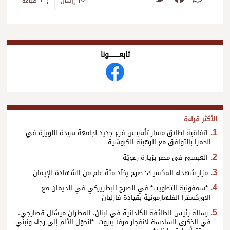
إرسال
طباعة
تابعــــــــــونا
الأكثر قراءة
اتفاقية إطلاق مسار تأسيس فرع جديد لجامعة سيدة اللويزة في
الحمرا بالتوافق مع الرهبنة الكبوشية
العبسيّ في مصر بزيارة رعويّة
مزار شهداء المكسيك: صرح يخلّد مئة عام من الشهادة للإيمان
*سمفونية التطويب* في الصرح البطريركي في الديمان مع
الأوركسترا الفلهارمونية بقيادة فازليان
رسالة رئيس الطائفة الكلدانية في لبنان، المطران ميشال قصارجي،
في الذكرى السادسة لانفجار مرفأ بيروت: *لنحوّل الألم إلى رجاء ونبني