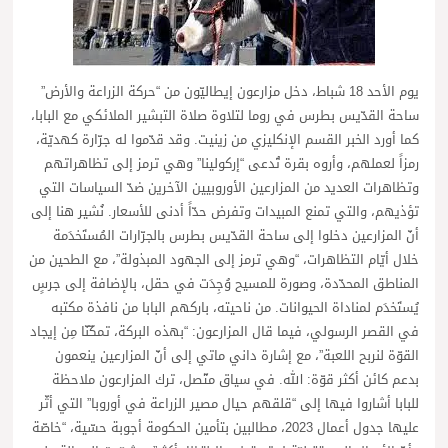
يوم الأحد 18 شباط، دخل مزارعون إيطاليّون من “حركة الزراعة والأرض”
ساحة القدّيس بطرس في روما لتلاوة صلاة التبشير الملائكي مع البابا،
كما أورد الخبر القسم الإنكليزي من زينيت. وقد قدّموا له جرّارة كهديّة،
رمزاً لعملهم، وأروه بقرة تُدعى “إركولينا” وهي ترمز إلى تظاهراتهم
وتظاهرات العديد من المزارعين الأوروبيين الآخرين ضدّ السياسات التي
تؤذيهم، والتي تمنع المبيدات وتفرض حدّاً أدنى للأسعار. نُشير هنا إلى
أنّ المزارعين دخلوا إلى ساحة القدّيس بطرس بالجرّارات المُستَخدَمة
خلال أيّام التظاهرات، “وهي ترمز إلى الجهود المبذولة”، مع الطحين من
المناطق المحدّدة، وصورة للمسيح وُجِدَت في حقل، بالإضافة إلى جرسٍ
يُستَخدَم لمناداة الحيوانات. من ناحيته، باركهم البابا من نافذة مكتبه
في القصر الرسولي، فيما قال المزارعون: “بهذه البركة، تمكّنّا مِن إيجاد
القوّة لنربح اللعبة”، مع إشارة داني ماتي إلى أنّ المزارعين ينعمون
بدعم كائن أكثر قوّة: الله. في سياق متّصل، ترك المزارعون ملاحظة
للبابا أشاروا فيها إلى “قلقهم حيال مصير الزراعة في أوروبا” التي أثّر
عليها جدول أعمال 2023، مطالبين بتأمين الحكومة أجوبة حسّية، “خاصّة