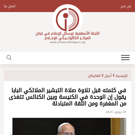
Ski
t
من نحن
اتصل بنا
conten
اللجنة الأسقفية لوسائل الإعلام في لبنان
المركـــز الكاثولـــيـكي للإعـــلام
www.centrecatholique.org
الرئيسية
أديان
الفاتيكان
في كلمته قبل تلاوة صلاة التبشير الملائكي البابا
يقول إن الوحدة في الكنيسة وبين الكنائس تتغذى
من المغفرة ومن الثقة المتبادلة
30 يونيو، 2025