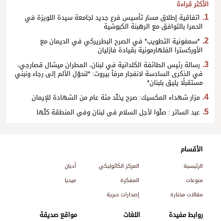
الأكثر قراءة
اتفاقية إطلاق مسار تأسيس فرع جديد لجامعة سيدة اللويزة في
الحمرا بالتوافق مع الرهبنة الكبوشية
*سمفونية التطويب* في الصرح البطريركي في الديمان مع
الأوركسترا الفلهارمونية بقيادة فازليان
رسالة رئيس الطائفة الكلدانية في لبنان، المطران ميشال قصارجي،
في الذكرى السادسة لانفجار مرفأ بيروت: *لنحوّل الألم إلى رجاء ونبني
مستقبلًا يليق بلبنان*
مزار شهداء المكسيك: صرح يخلّد مئة عام من الشهادة للإيمان
عبد الساتر : صلّوا لأجل السلام في لبنان وفي المنطقة كلّها
الأقسام
الرئيسية
المركز الكاثوليكي
أديان
منوعات
المفكرة
ميديا
مقالات مختارة
إصدارات حبرية
روابط مفيدة
اللغات
مواقع صديقة