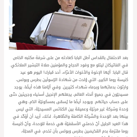
بعد الاحتفال بالقداس أطل البابا كعادته من على شرفة مكتبه الخاص
في الفاتيكان ليتلو مع وفود الحجاج والمؤمنين صلاة التبشير الملائكي.
قال البابا: أيّها الإخوة والأخوات الأعزّاء، أحد مُبارك! اليوم هو عيد
كنيسة روما الكبير، التي وُلدت من شهادة الرّسولَين بطرس وبولس،
وارتَوَت بدمائِهما وبدِماء شهداء كثيرين. وفي أيّامنا هذه أيضًا، يوجد
مسيحيّون في جميع أنحاء العالم، يجعلهم الإنجيل أسخياء وجريئين حتّى
على حساب حياتهم. ويوجد أيضًا ما يُسمّى بمسكونيّة الدّم، وهي
وَحدة وشركة غير مرئيّة وعميقة بين الكنائس المسيحيّة، التي ليس
بينها بعد الوَحدة والشّركة الكاملة والظّاهرة. لذلك، أريد أن أؤكّد في
هذا العيد الجليل أنّ خدمتي الأسقفيّة هي خدمة للوَحدة، وأنّ كنيسة
روما ملتزمة بدم القدّيسَين بطرس وبولس بأن تخدم، في المحبّة،