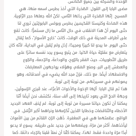
الوَحدة والشّركة بين جميع الكنائس.
مضى البابا إلى القول: الصّخرة التي أخذ بطرس اسمه منها، هي
المسيح. إنّها الصّخرة التي رذلها النّاس، لكنّ الله جعلها حجر الزّاوية.
هذه السّاحة وكنيستا القدّيسَين بطرس وبولس البابويّتين تروي لنا
حتّى اليوم أنّ هذا الانقلاب في حال النّاس ما زال مستمرًّا. كانت تقع
على أطراف المدينة في ذلك الوقت، كانت “خارج الأسوار”، كما يُقال
حتّى اليوم. ما يبدو لنا كبيرًا ومجيدًا، رُذل ولم يُقبل في البداية، لأنّه كان
يتعارض مع عقليّة حياة الدّنيا. من يتبع يسوع يجد نفسه سائرًا على
طريق التّطويبات، حيث الفقر بالرّوح، والوداعة، والرّحمة، والجّوع
والعطش إلى البر، وصنع السّلام، وهؤلاء يواجهون المعارضات
والاضطهاد أيضًا. مع ذلك، فإنّ مجد الله يضيء في أصدقائه، وهو
يصوغهم في مسيرتهم، من توبة إلى توبة.
هذا ثم قال البابا: أيّها الإخوة والأخوات الأعزّاء، عند قَبرَي الرّسولَين،
وجهة الحجّ التي يعود تاريخها إلى ألف سنة، نكتشف نحن أيضًا أنّنا
يمكننا أن تكون حياتنا مسيرة من توبة إلى توبة. لم يُخفِ العهد الجديد
الأخطاء والتّناقضات وخطايا اللذين نُكرّمهمَا ونراهما أكبر الرُّسُل. في
الواقع، عظمتهما هي في المغفرة. ذَهَبَ الرّبّ القائم من بين الأموات
ليأخذهما، أكثر من مرّة، ويضعهما من جديد على طريقه. يسوع لا يدعو
أبدًا مرّة واحدة فقط. لهذا، يمكننا كلّنا أن نملأ قلبنا بالرّجاء دائمًا، كما