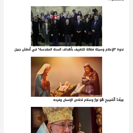
ندوة *الإعلام وسيلة فعالة للتعريف بأهداف السنة المقدسة* في أنطش جبيل
مِيلَادُ اَلْمَسِيحِ هُوَ نورٌ وسلام لخلاص الإنسان وفرحه