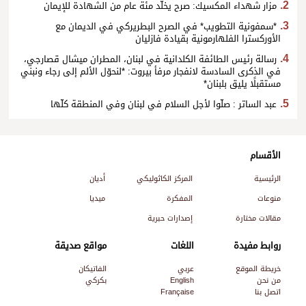
مزار شهداء المكسيك: صرح يخلّد مئة عام من الشهادة للإيمان
*سمفونية التطويب* في الصرح البطريركي في الديمان مع
الأوركسترا الفلهارمونية بقيادة فازليان
رسالة رئيس الطائفة الكلدانية في لبنان، المطران ميشال قصارجي،
في الذكرى السادسة لانفجار مرفأ بيروت: *لنحوّل الألم إلى رجاء ونبني
مستقبلًا يليق بلبنان*
عبد الساتر : صلّوا لأجل السلام في لبنان وفي المنطقة كلّها
الأقسام
الرئيسية
المركز الكاثوليكي
أديان
منوعات
المفكرة
ميديا
مقالات مختارة
إصدارات حبرية
روابط مفيدة
اللغات
مواقع صديقة
خريطة الموقع
عربي
الفاتيكان
من نحن
English
بكركي
اتصل بنا
Française