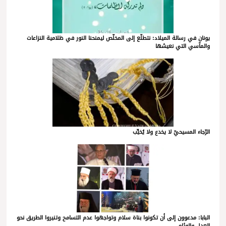
يونان في رسالة الميلاد: نتطلّع إلى المخلّص ليمنحنا النور في ظلامية النزاعات
والمآسي التي نعيشها
الرّجاء المسيحيّ لا يخدع ولا يُخيِّب
البابا: مدعوون إلى أن تكونوا بناة سلام وتواجهوا عدم التسامح وتنيروا الطريق نحو
العدل والوئام