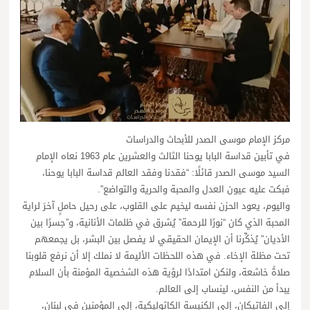
مركز الإمام موسى الصدر للأبحاث والدراسات
في تأبين قداسة البابا يوحنا الثالث والعشرين عام 1963 نعاه الإمام
السيد موسى الصدر قائلًا: “فقدنا وفقد العالم قداسة البابا يوحنا،
فبكت عليه عيون العدل والمحبة والحرية والتواضع”.
واليوم، يعود الحزن نفسه ليخيم على القلوب، على رحيل حاملٍ آخرَ لراية
المحبة الذي كان “نورًا للرحمة” يُشرق في ظلمات الأنانية، و”جسرًا بين
الأديان” يُذكِّرنا أن الإيمان الحقيقي لا يفصل بين البشر، بل يجمعهم
تحت مظلة الإخاء. في هذه اللحظات الأليمة لا نملك إلا أن نرفع قلوبنا
صلاةً خاشعة، ولنكن امتدادًا لرؤية هذه الشخصية المؤمنة بأن السلام
يبدأ من النفس، لينساب إلى العالم.
إلى الفاتيكان، إلى الكنيسة الكاثوليكية، إلى المؤمنين في لبنان،