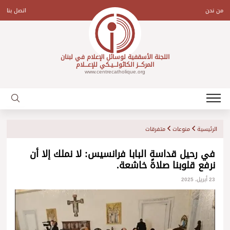
Ski
t
من نحن
اتصل بنا
conten
اللجنة الأسقفية لوسائل الإعلام في لبنان
المركـــز الكاثولـــيـكي للإعـــلام
www.centrecatholique.org
الرئيسية
منوعات
متفرقات
في رحيل قداسة البابا فرانسيس: لا نملك إلا أن
نرفع قلوبنا صلاةً خاشعة.
23 أبريل، 2025