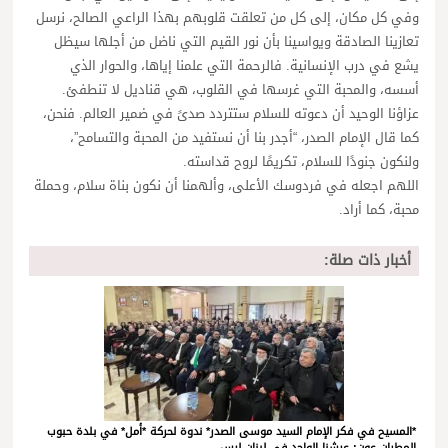
وفي كل مكان، إلى كل من تعلقت قلوبهم بهذا الراعي الصالح، نرسل
تعازينا الصادقة ويواسينا بأن نور القيم التي ناضل من أجلها سيظل
يشع في درب الإنسانية. فالرحمة التي علمنا إياها، والحوار الذي
أسسه، والمحبة التي غرسها في القلوب، هي قناديل لا تنطفئ.
عزاؤنا الوحيد أن دعوته للسلام ستتردد صدىً في ضمير العالم. فنحن،
كما قال الإمام الصدر، “أجدر بنا أن نستفيد من المحبة والتسامح”،
ولنكون جنودًا للسلام، تكريمًا لروح قداسته.
اللهم اجعله في فردوسك الأعلى، وألهمنا أن نكون بناة سلام، وحملة
محبة، كما أراد.
أخبار ذات صلة:
*المسيح في فكر الإمام السيد موسى الصدر* ندوة لحركة *أمل* في بلدة حبوب
المطران عون: عيشنا الواحد في لبنان ليس…