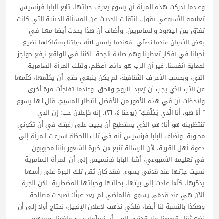
وعندما أدركت هذه المرأة أن يسوع يعرف حياتها، تابع البابا فرنسيس
تعليمه الأسبوعي يقول، انتقلت للحديث عن المسألة الدينية التي كانت
تفرّق بين اليهود والسامريين. وأضاف أن هذا يحدث أيضا معنا في
بعض الأحيان عندما نصلّي. فعندما يلمس الله حياتنا بمشاكلها نضيع
أحيانا في أفكار تعطينا وهم صلاة ناجحة. لكننا في الواقع نرفع حواجز
لحماية أنفسنا. غير أن الرب هو دائما أعظم، ولتلك المرأة السامرية
التي، وبحسب الأعراف الثقافية، لم يكن ينبغي حتى أن يكلّمها، كلّمها
عن الآب الذي يجب أن يُعبد بالروح والحق. وعندما تفاجأت مرة أخرى
ولاحظت أن في هذه الأمور من الأفضل انتظار المسيح، قال لها يسوع
” أَنا هو، أَنا الَّذي يُكَلِّمُكِ” (يوحنا ٤، ٢٦). إنه كإعلان حب: إن الذي
تنتظرينه هو أنا؛ هو الذي يستطيع أن يجيب على رغبتك في أن تكوني
محبوبة. وأضاف البابا فرنسيس أنه في تلك اللحظة أسرعت المرأة إلى
دعوة أهل القرية، لأن الرسالة تنبع من خبرة الشعور بأننا محبوبون.
في تعليمه الأسبوعي، أشار البابا فرنسيس إلى أن المرأة السامرية
نسيت جرّتها عند قدمَي يسوع. فقد كان ثقل تلك الجرة على رأسها
يذكّرها، كلّما عادت إلى بيتها، بحالتها وحياتها المضطربة. لكن الجرة
الآن هي عند قدمَي يسوع. فالماضي لم يعد عبئًا؛ أصبحت مصالحة.
وهكذا بالنسبة لنا أيضا، فلكي نذهب لإعلان الإنجيل، نحتاج أولا إلى أن
نضع ثقل قصصنا عند قدمَي الرب، أن نسلّمه عبء ماضينا. وحدهم