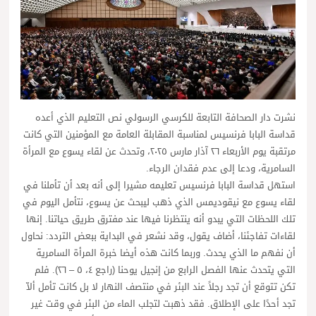
نشرت دار الصحافة التابعة للكرسي الرسولي نص التعليم الذي أعده
قداسة البابا فرنسيس لمناسبة المقابلة العامة مع المؤمنين التي كانت
مرتقبة يوم الأربعاء ٢٦ آذار مارس ٢٠٢٥، وتحدث عن لقاء يسوع مع المرأة
السامرية، ودعا إلى عدم فقدان الرجاء.
استهل قداسة البابا فرنسيس تعليمه مشيرا إلى أنه بعد أن تأملنا في
لقاء يسوع مع نيقوديمس الذي ذهب ليبحث عن يسوع، نتأمل اليوم في
تلك اللحظات التي يبدو أنه ينتظرنا فيها عند مفترق طريق حياتنا. إنها
لقاءات تفاجئنا، أضاف يقول، وقد نشعر في البداية ببعض التردد: نحاول
أن نفهم ما الذي يحدث. وربما كانت هذه أيضا خبرة المرأة السامرية
التي يتحدث عنها الفصل الرابع من إنجيل يوحنا (راجع ٤، ٥ – ٢٦). فلم
تكن تتوقع أن تجد رجلاً عند البئر في منتصف النهار لا بل كانت تأمل ألاّ
تجد أحدًا على الإطلاق. فقد ذهبت لتجلب الماء من البئر في وقت غير