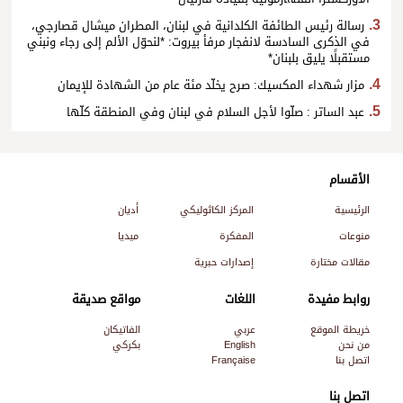
رسالة رئيس الطائفة الكلدانية في لبنان، المطران ميشال قصارجي،
في الذكرى السادسة لانفجار مرفأ بيروت: *لنحوّل الألم إلى رجاء ونبني
مستقبلًا يليق بلبنان*
مزار شهداء المكسيك: صرح يخلّد مئة عام من الشهادة للإيمان
عبد الساتر : صلّوا لأجل السلام في لبنان وفي المنطقة كلّها
الأقسام
الرئيسية
المركز الكاثوليكي
أديان
منوعات
المفكرة
ميديا
مقالات مختارة
إصدارات حبرية
روابط مفيدة
اللغات
مواقع صديقة
خريطة الموقع
عربي
الفاتيكان
من نحن
English
بكركي
اتصل بنا
Française
اتصل بنا