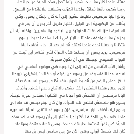
معتاد عندما كان هناك حر شديد. ربّما تخجل هذه المرأة من حياتها،
وربّما شعرت بأنها مُدانة، ولهذا انعزلت وقطعت علاقاتها مع الجميع.
وتابع البابا فرنسيس تعليمه مشيرا إلى أنه كان بإمكان يسوع، وكي
يذهب من اليهودية إلى الجليل، اختيار طريق آخر بدون أن يمر في
السامرة، نظرًا للعلاقات المتوترة بين اليهود والسامريين. ولكنه أراد أن
يمرّ من هناك وتوقف عند تلك البئر في تلك الساعة تحديدا. يسوع
ينتظرنا ويجعلنا نجده عندما نعتقد أنه لم يعد لنا رجاء، أضاف البابا
فرنسيس. يريد يسوع أن يساعد هذه المرأة لكي تفهم أين تبحث عن
الجواب الحقيقي لرغبتها في أن تكون محبوبة.
وأشار الأب الأقدس من ثم إلى أن الرغبة هي موضوع أساسي كي
نفهم هذا اللقاء، وقد عبّر يسوع عن رغبته أولا قائلا ” اِسْقيني” (يوحنا
٤، ٧). وعلى الرغم من أنه بدأ الحوار، فقد أظهر يسوع نفسه ضعيفًا،
لكي يجعل هكذا الشخص الآخر يشعر بالارتياح وعدم الخوف. وأضاف
البابا فرنسيس أن العطش هو أحيانا في الكتاب المقدس صورة للرغبة.
يسوع هو متعطش لخلاص تلك المرأة. وإن كان نيقوديمس قد جاء إلى
يسوع ليلا، أضاف البابا فرنسيس، فإن يسوع قد التقى المرأة السامرية
عند الظهر، في اللحظة الأكثر نورا. وأشار إلى أن يسوع قد ساعد هذه
المرأة كي تقرأ قصتها بطريقة جديدة، وهي قصة معقدة ومؤلمة:
كان لها خمسة أزواج، وهي الآن مع رجل سادس ليس بزوجها.