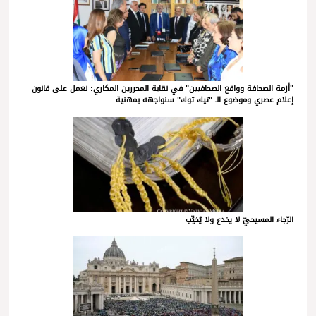
"أزمة الصحافة وواقع الصحافيين" في نقابة المحررين المكاري: نعمل على قانون
إعلام عصري وموضوع الـ "تيك توك" سنواجهه بمهنية
الرّجاء المسيحيّ لا يخدع ولا يُخيِّب