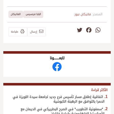
المصدر:
فاتيكان نيوز
البابا فرنسيس
الفاتيكان
Twitter
Facebook
WhatsApp
إرسال
طباعة
تابعــــــــــونا
الأكثر قراءة
اتفاقية إطلاق مسار تأسيس فرع جديد لجامعة سيدة اللويزة في
الحمرا بالتوافق مع الرهبنة الكبوشية
*سمفونية التطويب* في الصرح البطريركي في الديمان مع
الأوركسترا الفلهارمونية بقيادة فازليان