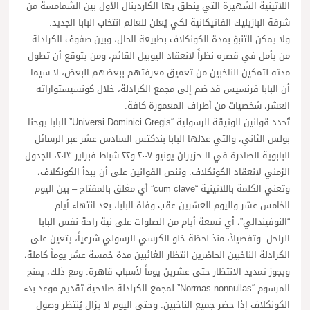
اللاتينية الشهيرة التي ينطق بها الكاردينال الأول بين الشمامسة من
شرفة البازيليك الفاتيكانية لكي يُعلن للعالم انتخاب البابا الجديد.
ولا يمكن التنبؤ بمدة الكونكلاف بطبيعة الحال، وبين صفوف الكرادلة
من يأمل في قصره نظراً لانعقاد اليوبيل القائم، ومن يتوقع أن تطول
مدته لتمكين الناخبين من تعميق معرفتهم ببعضهم البعض، لا سيما
أن البابا فرنسيس قد ضم إلى مجمع الكرادلة، خلال كونسيستواراته
العشر، شخصيات من أطراف المعمورة كافة.
تُحدد قوانين الوثيقة الرسولية “Universi Dominici Gregis” للبابا يوحنا
بولس الثاني، والتي عدّلها البابا بندكتس السادس عشر عبر الرسائل
البابوية الصادرة في ١١ حزيران يونيو ٢٠٠٧ و٢٢ شباط فبراير ٢٠١٣، الجدول
الزمني لانعقاد الكونكلاف. وتنص القوانين على أن يبدأ الكونكلاف،
وتعني الكلمة باللاتينية “cum clave” أي مغلق بالمفتاح – بين اليوم
الخامس عشر واليوم العشرين عقب وفاة البابا، بعد انتهاء أيام
“النوفيندالي”، أي تسعة أيام من الصلوات على نية راحة نفس البابا
الراحل. وتفصيلاً، منذ لحظة خلو الكرسي الرسولي شرعياً، يتعين على
الكرادلة الناخبين الحاضرين انتظار الغائبين مدة خمسة عشر يوماً كاملة،
ويجوز تمديد الانتظار حتى عشرين يوماً لأسباب قاهرة. ومع ذلك، يمنح
المرسوم “Normas nonnullas” لمجمع الكرادلة صلاحية تقديم موعد بدء
الكونكلاف إذا حضر جميع الناخبين. وحتى اليوم لا يزال يُنتظر وصول