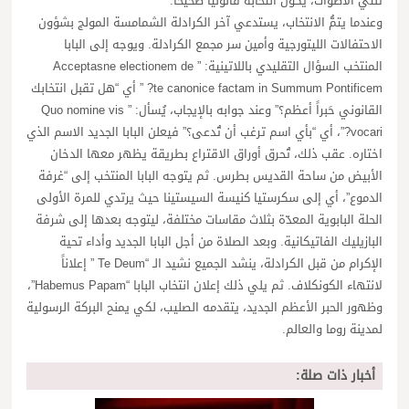
ثلثي الأصوات، يكون انتخابه قانونياً صحيحاً.
وعندما يتمُّ الانتخاب، يستدعي آخر الكرادلة الشمامسة المولج بشؤون
الاحتفالات الليتورجية وأمين سر مجمع الكرادلة. ويوجه إلى البابا
المنتخب السؤال التقليدي باللاتينية: ” Acceptasne electionem de
te canonice factam in Summum Pontificem? ” أي “هل تقبل انتخابك
القانوني حَبراً أعظم؟” وعند جوابه بالإيجاب، يُسأل: ” Quo nomine vis
vocari?”، أي “بأي اسم ترغب أن تُدعى؟” فيعلن البابا الجديد الاسم الذي
اختاره. عقب ذلك، تُحرق أوراق الاقتراع بطريقة يظهر معها الدخان
الأبيض من ساحة القديس بطرس. ثم يتوجه البابا المنتخب إلى “غرفة
الدموع”، أي إلى سكرستيا كنيسة السيستينا حيث يرتدي للمرة الأولى
الحلة البابوية المعدّة بثلاث مقاسات مختلفة، ليتوجه بعدها إلى شرفة
البازيليك الفاتيكانية. وبعد الصلاة من أجل البابا الجديد وأداء تحية
الإكرام من قبل الكرادلة، ينشد الجميع نشيد الـ “Te Deum ” إعلاناً
لانتهاء الكونكلاف. ثم يلي ذلك إعلان انتخاب البابا “Habemus Papam”،
وظهور الحبر الأعظم الجديد، يتقدمه الصليب، لكي يمنح البركة الرسولية
لمدينة روما والعالم.
أخبار ذات صلة: