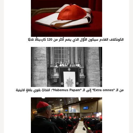
الكونكلاف القادم سيكون الأوّل الذي يضم أكثر من 120 كاردينالًا ناخبًا
من الـ *Extra omnes* إلى الـ *Habemus Papam*: انتخابٌ بابوي بلغةٍ لاتينية