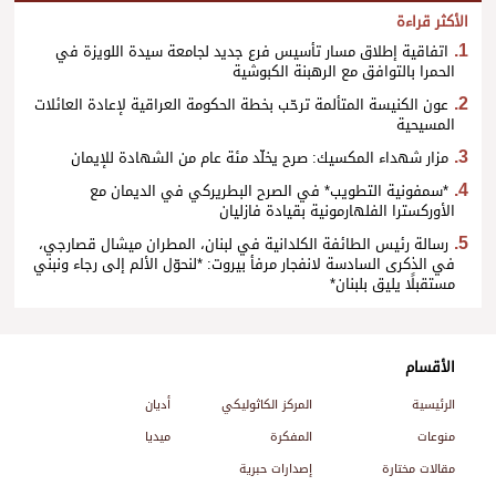
الأكثر قراءة
اتفاقية إطلاق مسار تأسيس فرع جديد لجامعة سيدة اللويزة في
الحمرا بالتوافق مع الرهبنة الكبوشية
عون الكنيسة المتألمة ترحّب بخطة الحكومة العراقية لإعادة العائلات
المسيحية
مزار شهداء المكسيك: صرح يخلّد مئة عام من الشهادة للإيمان
*سمفونية التطويب* في الصرح البطريركي في الديمان مع
الأوركسترا الفلهارمونية بقيادة فازليان
رسالة رئيس الطائفة الكلدانية في لبنان، المطران ميشال قصارجي،
في الذكرى السادسة لانفجار مرفأ بيروت: *لنحوّل الألم إلى رجاء ونبني
مستقبلًا يليق بلبنان*
الأقسام
الرئيسية
المركز الكاثوليكي
أديان
منوعات
المفكرة
ميديا
مقالات مختارة
إصدارات حبرية