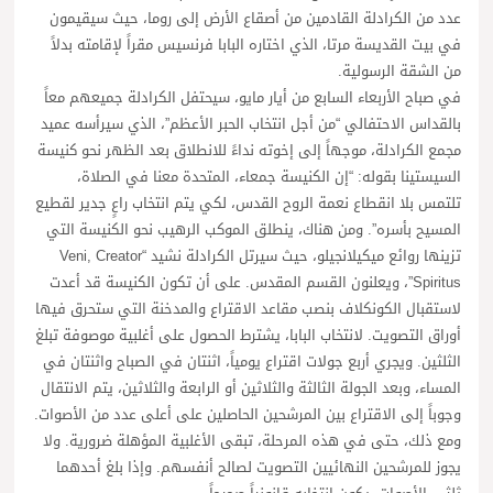
عدد من الكرادلة القادمين من أصقاع الأرض إلى روما، حيث سيقيمون
في بيت القديسة مرتا، الذي اختاره البابا فرنسيس مقراً لإقامته بدلاً
من الشقة الرسولية.
في صباح الأربعاء السابع من أيار مايو، سيحتفل الكرادلة جميعهم معاً
بالقداس الاحتفالي “من أجل انتخاب الحبر الأعظم”، الذي سيرأسه عميد
مجمع الكرادلة، موجهاً إلى إخوته نداءً للانطلاق بعد الظهر نحو كنيسة
السيستينا بقوله: “إن الكنيسة جمعاء، المتحدة معنا في الصلاة،
تلتمس بلا انقطاع نعمة الروح القدس، لكي يتم انتخاب راعٍ جدير لقطيع
المسيح بأسره”. ومن هناك، ينطلق الموكب الرهيب نحو الكنيسة التي
تزينها روائع ميكيلانجيلو، حيث سيرتل الكرادلة نشيد “Veni, Creator
Spiritus”، ويعلنون القسم المقدس. على أن تكون الكنيسة قد أعدت
لاستقبال الكونكلاف بنصب مقاعد الاقتراع والمدخنة التي ستحرق فيها
أوراق التصويت. لانتخاب البابا، يشترط الحصول على أغلبية موصوفة تبلغ
الثلثين. ويجري أربع جولات اقتراع يومياً، اثنتان في الصباح واثنتان في
المساء، وبعد الجولة الثالثة والثلاثين أو الرابعة والثلاثين، يتم الانتقال
وجوباً إلى الاقتراع بين المرشحين الحاصلين على أعلى عدد من الأصوات.
ومع ذلك، حتى في هذه المرحلة، تبقى الأغلبية المؤهلة ضرورية. ولا
يجوز للمرشحين النهائيين التصويت لصالح أنفسهم. وإذا بلغ أحدهما