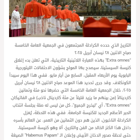
التاريخ الذي حدده الكرادلة المجتمعون في الجمعية العامة الخامسة
صباح الاثنين ٢٨ نيسان أبريل ٢٠٢٥
“Extra omnes” بهذه العبارة اللاتينية التاريخية، التي تعلن بدء إغلاق
كنيسة السيستينا، سيصدح بها المولج بشؤون الاحتفالات الليتورجية
البابوية يوم الأربعاء المقبل، السابع من أيار مايو. ففي هذا اليوم سيبدأ
الكونكلاف. وقد جرى تحديد هذا الموعد صباح الاثنين ٢٨ نيسان أبريل
٢٠٢٥، خلال الجمعية العامة الخامسة التي حضرها نحو مئة وثمانين
كاردينالاً (من بينهم ما يزيد قليلاً عن مئة كاردينال ناخب) في الفاتيكان.
“Extra omnes”، أي “ليخرج الجميع”، كل من ليس له صلة بجلسة انتخاب
الحبر الأعظم الجديد للكنيسة الجامعة. ففي هذه اللحظة، يُعزل
الكرادلة الناخبون، الذين هم دون الثمانين من العمر، عن العالم بأسره
داخل هذا الكنز الخالد من الفن والتاريخ، ألا وهو كنيسة السيستينا،
حتى لحظة صدور الدخان الأبيض وإعلان الـ “Habemus Papam” الصيغة