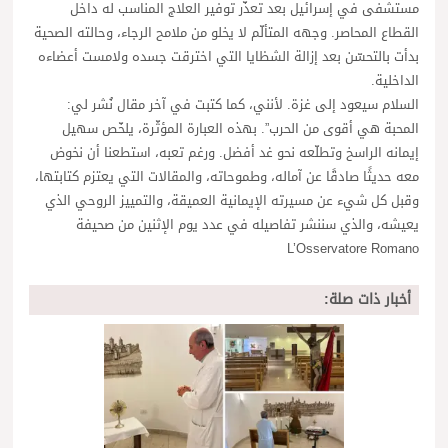
مستشفى في إسرائيل بعد تعذّر توفير العلاج المناسب له داخل
القطاع المحاصر. وجهه المتألّم لا يخلو من ملامح الرجاء، وحالته الصحية
بدأت بالتحسّن بعد إزالة الشظايا التي اخترقت جسده ولامست أعضاءه
الداخلية.
السلام سيعود إلى غزة. لأنني، كما كتبت في آخر مقال نُشر لي:
المحبة هي أقوى من الحرب”. بهذه العبارة المؤثّرة، يلخّص سهيل
إيمانه الراسخ وتطلّعه نحو غد أفضل. ورغم تعبه، استطعنا أن نخوض
معه حديثًا صادقًا عن آماله، وطموحاته، والمقالات التي يعتزم كتابتها،
وقبل كل شيء عن مسيرته الإيمانية العميقة، والتمييز الروحي الذي
يعيشه، والذي سننشر تفاصيله في عدد يوم الإثنين من صحيفة
L’Osservatore Romano
أخبار ذات صلة: