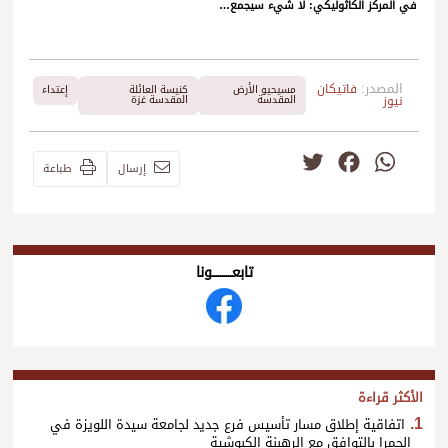
في المركز الكاثوليكي: لا شيء سيجمع…
المصدر:
فاتيكان
مسيحيو الأرض
كنيسة العائلة
إعتداء
نيوز
المقدسة
المقدسة غزة
Twitter
Facebook
WhatsApp
إرسال
طباعة
تابعــــــــــونا
الأكثر قراءة
اتفاقية إطلاق مسار تأسيس فرع جديد لجامعة سيدة اللويزة في
الحمرا بالتوافق مع الرهبنة الكبوشية