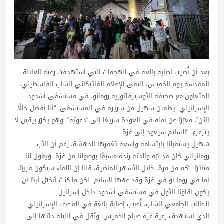
بعد أن أُصيب إصابة بالغة في الهجمات التي استهدفت رعية العائلة
المقدسة يوم الخميس، التقى الإعلام الفاتيكاني الشاب الفلسطيني،
المتعاون مع صحيفة الأوسيرفاتوريه رومانو، في مستشفى أشدود
الإسرائيلي. يطمئن سهيل من سريره في المستشفى: “أنا أفضل حالًا
الآن”، معبّرًا عن أمله في العودة سريعًا إلى “دعوتِه”. وهو يكرّر بيقين لا
يتزعزع: “السلام سيعود إلى غزة.
سُهيل يستقبلنا بابتسامة واسعة تغمرها الدهشة، رغم أن الأب
رومانيللي كان قد نبّه والدته رندة مسبقًا بوصولنا من غزة. ويقول لنا
متأثرًا: “كم من مرة، خلال الأشهر الماضية، قلنا إن اللقاء سيكون قريبًا،
إما في روما أو في غزة وقد عمّها السلام. لكن ما كنتُ أتخيّل أبدًا أن
يكون لقاؤنا الأول في مستشفى أشدود داخل إسرائيل.
الطالب الجامعي الشاب، أُصيب إصابة بالغة في القصف الإسرائيلي
الذي استهدف رعية غزة صباح الخميس. ونُقل في الليلة ذاتها إلى