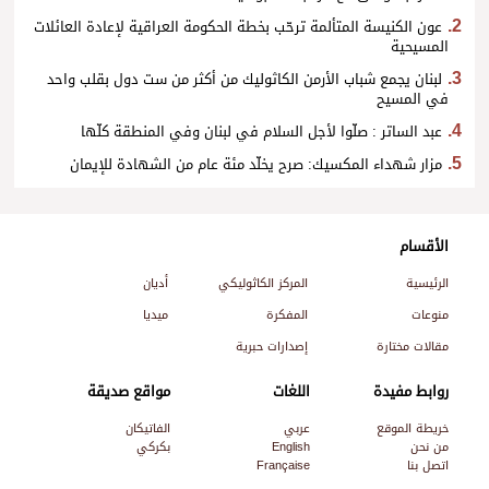
عون الكنيسة المتألمة ترحّب بخطة الحكومة العراقية لإعادة العائلات
المسيحية
لبنان يجمع شباب الأرمن الكاثوليك من أكثر من ست دول بقلب واحد
في المسيح
عبد الساتر : صلّوا لأجل السلام في لبنان وفي المنطقة كلّها
مزار شهداء المكسيك: صرح يخلّد مئة عام من الشهادة للإيمان
الأقسام
الرئيسية
المركز الكاثوليكي
أديان
منوعات
المفكرة
ميديا
مقالات مختارة
إصدارات حبرية
روابط مفيدة
اللغات
مواقع صديقة
خريطة الموقع
عربي
الفاتيكان
من نحن
English
بكركي
اتصل بنا
Française