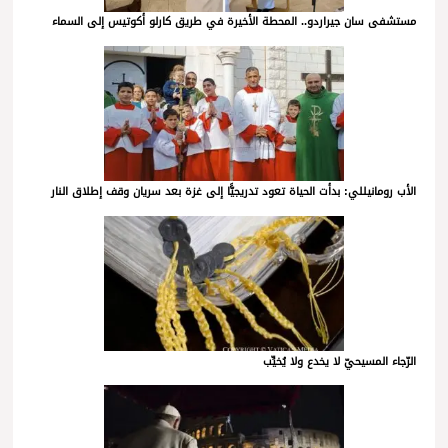
مستشفى سان جيراردو.. المحطة الأخيرة في طريق كارلو أكوتيس إلى السماء
الأب رومانيللي: بدأت الحياة تعود تدريجيًّا إلى غزة بعد سريان وقف إطلاق النار
الرّجاء المسيحيّ لا يخدع ولا يُخيِّب