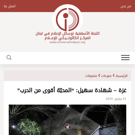
Ski
t
من نحن
اتصل بنا
conten
اللجنة الأسقفية لوسائل الإعلام في لبنان
المركـــز الكاثولـــيـكي للإعـــلام
www.centrecatholique.org
الرئيسية
منوعات
متفرقات
غزة – شهادة سهيل: “المحبّة أقوى من الحرب”
21 يوليو، 2025